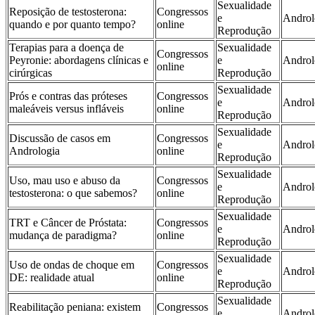
Sexualidade
Reposição de testosterona:
Congressos
e
Androl
quando e por quanto tempo?
online
Reprodução
Terapias para a doença de
Sexualidade
Congressos
Peyronie: abordagens clínicas e
e
Androl
online
cirúrgicas
Reprodução
Sexualidade
Prós e contras das próteses
Congressos
e
Androl
maleáveis versus infláveis
online
Reprodução
Sexualidade
Discussão de casos em
Congressos
e
Androl
Andrologia
online
Reprodução
Sexualidade
Uso, mau uso e abuso da
Congressos
e
Androl
testosterona: o que sabemos?
online
Reprodução
Sexualidade
TRT e Câncer de Próstata:
Congressos
e
Androl
mudança de paradigma?
online
Reprodução
Sexualidade
Uso de ondas de choque em
Congressos
e
Androl
DE: realidade atual
online
Reprodução
Sexualidade
Reabilitação peniana: existem
Congressos
e
Androl