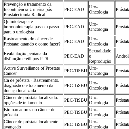
Prevenção e tratamento da
Uro-
Incontinência Urinária pós
PEC-EAD
Próstat
Oncologia
Prostatectomia Radical
Quimioterapia e
Uro-
hormonioterapia passo a passo
PEC-EAD
Próstat
Oncologia
para o urologista
Rastreamento do câncer de
Uro-
PEC-EAD
Próstat
Próstata: quando e como fazer?
Oncologia
Sexualidade
Reabilitação peniana da
PEC-EAD
e
Androl
disfunção erétil pós PTR
Reprodução
Active Surveillance of Prostate
Uro-
PEC-TiSBU
Próstat
Cancer
Oncologia
Ca de próstata - Rastreamento,
Uro-
diagnóstico e tratamento da
PEC-TiSBU
Próstat
Oncologia
doença localizada
Câncer de próstata localizado:
Uro-
PEC-TiSBU
Próstat
opções de tratamento
Oncologia
Biomarcadores no câncer de
Uro-
PEC-TiSBU
Próstat
próstata
Oncologia
Câncer de próstata localmente
Uro-
PEC-TiSBU
Próstat
avançado
Oncologia