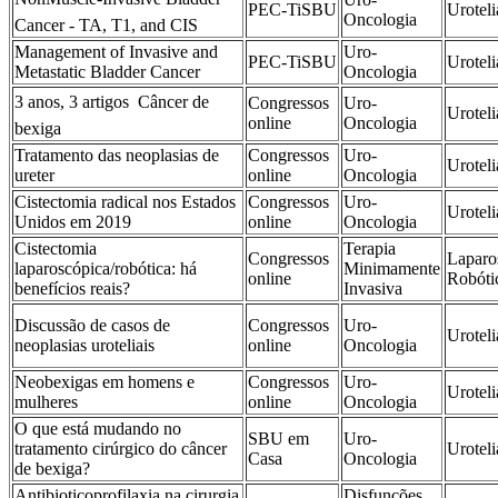
PEC-TiSBU
Uroteli
Oncologia
Cancer - TA, T1, and CIS
Management of Invasive and
Uro-
PEC-TiSBU
Uroteli
Metastatic Bladder Cancer
Oncologia
3 anos, 3 artigos  Câncer de
Congressos
Uro-
Uroteli
online
Oncologia
bexiga
Tratamento das neoplasias de
Congressos
Uro-
Uroteli
ureter
online
Oncologia
Cistectomia radical nos Estados
Congressos
Uro-
Uroteli
Unidos em 2019
online
Oncologia
Cistectomia
Terapia
Congressos
Laparo
laparoscópica/robótica: há
Minimamente
online
Robóti
benefícios reais?
Invasiva
Discussão de casos de
Congressos
Uro-
Uroteli
neoplasias uroteliais
online
Oncologia
Neobexigas em homens e
Congressos
Uro-
Uroteli
mulheres
online
Oncologia
O que está mudando no
SBU em
Uro-
tratamento cirúrgico do câncer
Uroteli
Casa
Oncologia
de bexiga?
Antibioticoprofilaxia na cirurgia
Disfunções