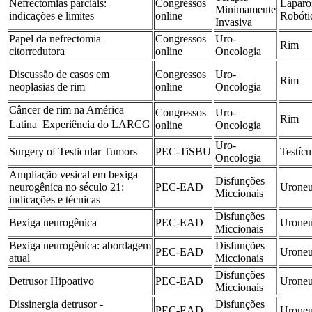
Nefrectomias parciais:
Congressos
Laparo
Minimamente
indicações e limites
online
Robóti
Invasiva
Papel da nefrectomia
Congressos
Uro-
Rim
citorredutora
online
Oncologia
Discussão de casos em
Congressos
Uro-
Rim
neoplasias de rim
online
Oncologia
Câncer de rim na América
Congressos
Uro-
Rim
Latina  Experiência do LARCG
online
Oncologia
Uro-
Surgery of Testicular Tumors
PEC-TiSBU
Testícu
Oncologia
Ampliação vesical em bexiga
Disfunções
neurogênica no século 21:
PEC-EAD
Uroneu
Miccionais
indicações e técnicas
Disfunções
Bexiga neurogênica
PEC-EAD
Uroneu
Miccionais
Bexiga neurogênica: abordagem
Disfunções
PEC-EAD
Uroneu
atual
Miccionais
Disfunções
Detrusor Hipoativo
PEC-EAD
Uroneu
Miccionais
Dissinergia detrusor -
Disfunções
PEC-EAD
Uroneu