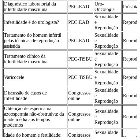
Diagnóstico laboratorial da
Uro-
PEC-EAD
Próstat
infertilidade masculina
Oncologia
Sexualidade
Infertilidade é do urologista?
PEC-EAD
e
Repro
Reprodução
Tratamento do homem infértil
Sexualidade
pelas técnicas de reprodução
PEC-EAD
e
Repro
assistida
Reprodução
Sexualidade
Tratamento clínico da
PEC-TiSBU
e
Repro
infertilidade masculina
Reprodução
Sexualidade
Varicocele
PEC-TiSBU
e
Repro
Reprodução
Sexualidade
Discussão de casos de
Congressos
e
Repro
Infertilidade
online
Reprodução
Obtenção de esperma na
Sexualidade
azoospermia não-obstrutiva: da
Congressos
e
Repro
idade média aos tempos
online
Reprodução
modernos
Sexualidade
Idade do homem e fertilidade:
Congressos