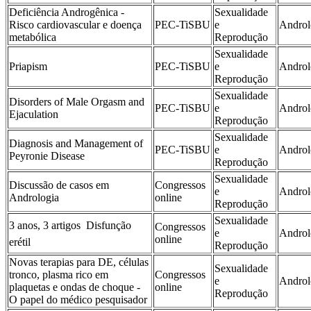
Deficiência Androgênica -
Sexualidade
Risco cardiovascular e doença
PEC-TiSBU
e
Androl
metabólica
Reprodução
Sexualidade
Priapism
PEC-TiSBU
e
Androl
Reprodução
Sexualidade
Disorders of Male Orgasm and
PEC-TiSBU
e
Androl
Ejaculation
Reprodução
Sexualidade
Diagnosis and Management of
PEC-TiSBU
e
Androl
Peyronie Disease
Reprodução
Sexualidade
Discussão de casos em
Congressos
e
Androl
Andrologia
online
Reprodução
Sexualidade
3 anos, 3 artigos  Disfunção
Congressos
e
Androl
online
erétil
Reprodução
Novas terapias para DE, células
Sexualidade
tronco, plasma rico em
Congressos
e
Androl
plaquetas e ondas de choque -
online
Reprodução
O papel do médico pesquisador