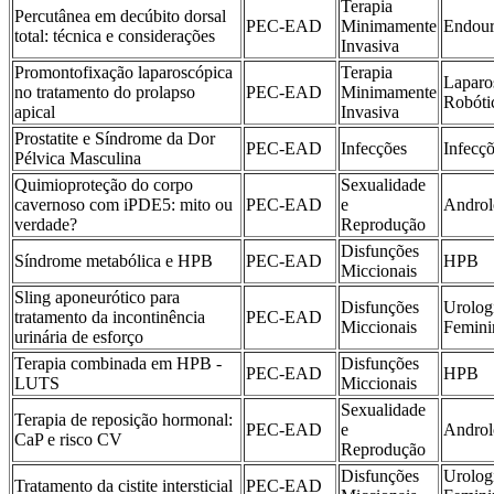
Terapia
Percutânea em decúbito dorsal
PEC-EAD
Minimamente
Endour
total: técnica e considerações
Invasiva
Promontofixação laparoscópica
Terapia
Laparo
no tratamento do prolapso
PEC-EAD
Minimamente
Robóti
apical
Invasiva
Prostatite e Síndrome da Dor
PEC-EAD
Infecções
Infecç
Pélvica Masculina
Quimioproteção do corpo
Sexualidade
cavernoso com iPDE5: mito ou
PEC-EAD
e
Androl
verdade?
Reprodução
Disfunções
Síndrome metabólica e HPB
PEC-EAD
HPB
Miccionais
Sling aponeurótico para
Disfunções
Urolog
tratamento da incontinência
PEC-EAD
Miccionais
Femini
urinária de esforço
Terapia combinada em HPB -
Disfunções
PEC-EAD
HPB
LUTS
Miccionais
Sexualidade
Terapia de reposição hormonal:
PEC-EAD
e
Androl
CaP e risco CV
Reprodução
Disfunções
Urolog
Tratamento da cistite intersticial
PEC-EAD