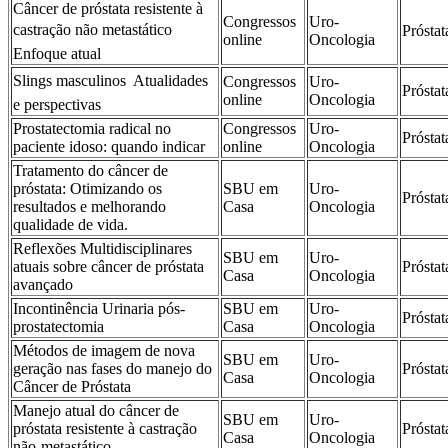
Câncer de próstata resistente à
Congressos
Uro-
castração não metastático 
Próstat
online
Oncologia
Enfoque atual
Slings masculinos  Atualidades
Congressos
Uro-
Próstat
online
Oncologia
e perspectivas
Prostatectomia radical no
Congressos
Uro-
Próstat
paciente idoso: quando indicar
online
Oncologia
Tratamento do câncer de
próstata: Otimizando os
SBU em
Uro-
Próstat
resultados e melhorando
Casa
Oncologia
qualidade de vida.
Reflexões Multidisciplinares
SBU em
Uro-
atuais sobre câncer de próstata
Próstat
Casa
Oncologia
avançado
Incontinência Urinaria pós-
SBU em
Uro-
Próstat
prostatectomia
Casa
Oncologia
Métodos de imagem de nova
SBU em
Uro-
geração nas fases do manejo do
Próstat
Casa
Oncologia
Câncer de Próstata
Manejo atual do câncer de
SBU em
Uro-
próstata resistente à castração
Próstat
Casa
Oncologia
não-metastático