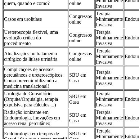
Minimamente
Endour
quem, quando e como?
online
Invasiva
Terapia
Congressos
Casos em urolitíase
Minimamente
Endour
online
Invasiva
Ureteroscopia flexível, uma
Terapia
Congressos
evolução crítica do
Minimamente
Endour
online
procedimento
Invasiva
Terapia
Atualizações no tratamento
Congressos
Minimamente
Endour
cirúrgico da litíase urrinária
online
Invasiva
Complicações de acessos
Terapia
percutâneos e ureteroscópicos.
SBU em
Minimamente
Endour
Como prevenir utilizando a
Casa
Invasiva
medicina translacional!
Urologia de Consultório
Terapia
SBU em
(Orquite/Orquialgia, terapia
Minimamente
Endour
Casa
expulsiva para cálculos,...)
Invasiva
Radiação ionizante em
Terapia
SBU em
Endourologia, inovações em
Minimamente
Endour
Casa
acesso renal percutâneo
Invasiva
Terapia
Endourologia em tempos de
SBU em
Minimamente
Endour