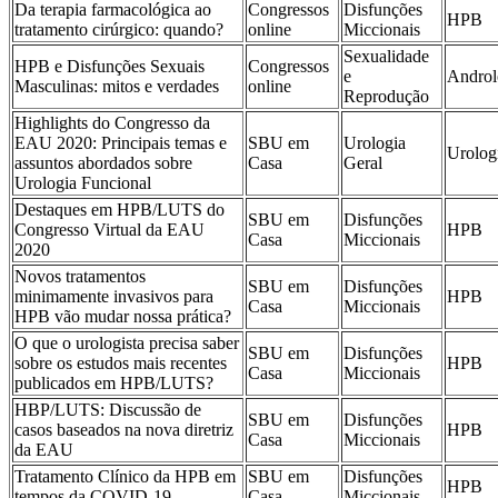
Da terapia farmacológica ao
Congressos
Disfunções
HPB
tratamento cirúrgico: quando?
online
Miccionais
Sexualidade
HPB e Disfunções Sexuais
Congressos
e
Androl
Masculinas: mitos e verdades
online
Reprodução
Highlights do Congresso da
EAU 2020: Principais temas e
SBU em
Urologia
Urolog
assuntos abordados sobre
Casa
Geral
Urologia Funcional
Destaques em HPB/LUTS do
SBU em
Disfunções
Congresso Virtual da EAU
HPB
Casa
Miccionais
2020
Novos tratamentos
SBU em
Disfunções
minimamente invasivos para
HPB
Casa
Miccionais
HPB vão mudar nossa prática?
O que o urologista precisa saber
SBU em
Disfunções
sobre os estudos mais recentes
HPB
Casa
Miccionais
publicados em HPB/LUTS?
HBP/LUTS: Discussão de
SBU em
Disfunções
casos baseados na nova diretriz
HPB
Casa
Miccionais
da EAU
Tratamento Clínico da HPB em
SBU em
Disfunções
HPB
tempos da COVID-19
Casa
Miccionais