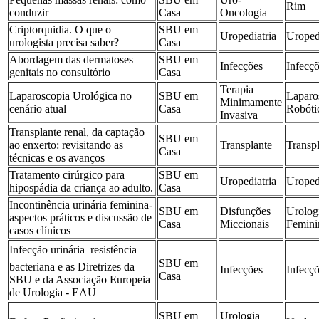
Rim
conduzir
Casa
Oncologia
Criptorquidia. O que o
SBU em
Uropediatria
Uroped
urologista precisa saber?
Casa
Abordagem das dermatoses
SBU em
Infecções
Infecç
genitais no consultório
Casa
Terapia
Laparoscopia Urológica no
SBU em
Laparo
Minimamente
cenário atual
Casa
Robóti
Invasiva
Transplante renal, da captação
SBU em
ao enxerto: revisitando as
Transplante
Transp
Casa
técnicas e os avanços
Tratamento cirúrgico para
SBU em
Uropediatria
Uroped
hipospádia da criança ao adulto.
Casa
Incontinência urinária feminina-
SBU em
Disfunções
Urolog
aspectos práticos e discussão de
Casa
Miccionais
Femini
casos clínicos
Infecção urinária  resistência
SBU em
bacteriana e as Diretrizes da
Infecções
Infecç
Casa
SBU e da Associação Europeia
de Urologia - EAU
SBU em
Urologia