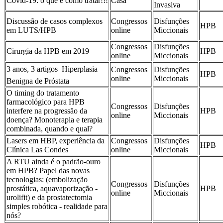
Covid-19: o que e como tratar!!!
Casa
Invasiva
Discussão de casos complexos
Congressos
Disfunções
HPB
em LUTS/HPB
online
Miccionais
Congressos
Disfunções
Cirurgia da HPB em 2019
HPB
online
Miccionais
3 anos, 3 artigos  Hiperplasia
Congressos
Disfunções
HPB
online
Miccionais
Benigna de Próstata
O timing do tratamento
farmacológico para HPB
Congressos
Disfunções
interfere na progressão da
HPB
online
Miccionais
doença? Monoterapia e terapia
combinada, quando e qual?
Lasers em HBP, experiência da
Congressos
Disfunções
HPB
Clínica Las Condes
online
Miccionais
A RTU ainda é o padrão-ouro
em HPB? Papel das novas
tecnologias: (embolização
Congressos
Disfunções
prostática, aquavaporização -
HPB
online
Miccionais
urolifit) e da prostatectomia
simples robótica - realidade para
nós?