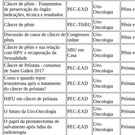
Câncer de pênis - Tratamentos
Uro-
de preservação do órgão:
PEC-EAD
Pênis e
Oncologia
indicações, técnica e resultados
Uro-
Câncer de pênis
PEC-TiSBU
Pênis e
Oncologia
Discussão de casos de câncer de
Congressos
Uro-
Pênis e
pênis
online
Oncologia
Câncer de pênis e sua relação
SBU em
Uro-
com HPV e recuperação da
Pênis e
Casa
Oncologia
Sexualidade
Câncer de Próstata - consenso
Uro-
PEC-EAD
Próstat
de Saint Gallen 2017
Oncologia
Como e quando repor
Uro-
testosterona após o tratamento
PEC-EAD
Próstat
Oncologia
do câncer de próstata?
Uro-
HIFU em câncer de próstata
PEC-EAD
Próstat
Oncologia
Uro-
O futuro da Uro-Oncologia
PEC-EAD
Próstat
Oncologia
O papel da prostatectomia de
Uro-
salvamento após falha da
PEC-EAD
Próstat
Oncologia
radioterapia