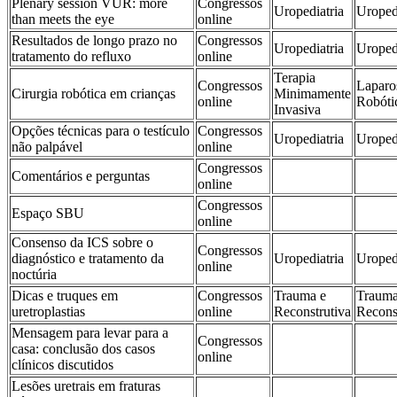
Plenary session VUR: more
Congressos
Uropediatria
Uroped
than meets the eye
online
Resultados de longo prazo no
Congressos
Uropediatria
Uroped
tratamento do refluxo
online
Terapia
Congressos
Laparo
Cirurgia robótica em crianças
Minimamente
online
Robóti
Invasiva
Opções técnicas para o testículo
Congressos
Uropediatria
Uroped
não palpável
online
Congressos
Comentários e perguntas
online
Congressos
Espaço SBU
online
Consenso da ICS sobre o
Congressos
diagnóstico e tratamento da
Uropediatria
Uroped
online
noctúria
Dicas e truques em
Congressos
Trauma e
Trauma
uretroplastias
online
Reconstrutiva
Recons
Mensagem para levar para a
Congressos
casa: conclusão dos casos
online
clínicos discutidos
Lesões uretrais em fraturas