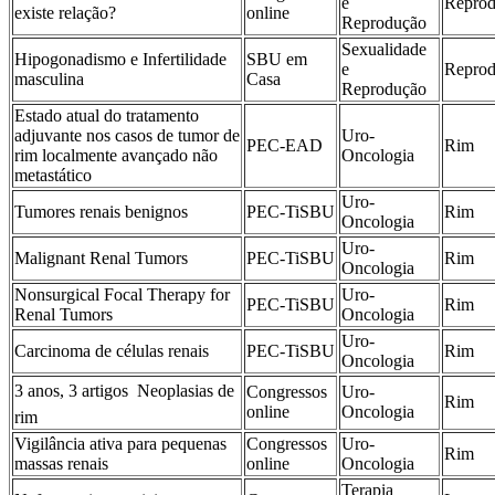
e
Repro
existe relação?
online
Reprodução
Sexualidade
Hipogonadismo e Infertilidade
SBU em
e
Repro
masculina
Casa
Reprodução
Estado atual do tratamento
adjuvante nos casos de tumor de
Uro-
PEC-EAD
Rim
rim localmente avançado não
Oncologia
metastático
Uro-
Tumores renais benignos
PEC-TiSBU
Rim
Oncologia
Uro-
Malignant Renal Tumors
PEC-TiSBU
Rim
Oncologia
Nonsurgical Focal Therapy for
Uro-
PEC-TiSBU
Rim
Renal Tumors
Oncologia
Uro-
Carcinoma de células renais
PEC-TiSBU
Rim
Oncologia
3 anos, 3 artigos  Neoplasias de
Congressos
Uro-
Rim
online
Oncologia
rim
Vigilância ativa para pequenas
Congressos
Uro-
Rim
massas renais
online
Oncologia
Terapia