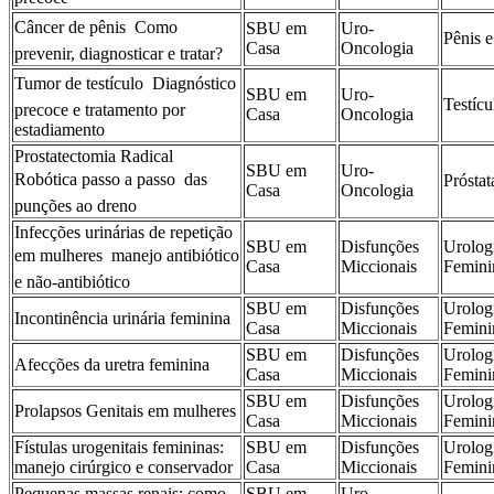
Câncer de pênis  Como
SBU em
Uro-
Pênis e
Casa
Oncologia
prevenir, diagnosticar e tratar?
Tumor de testículo  Diagnóstico
SBU em
Uro-
Testícu
precoce e tratamento por
Casa
Oncologia
estadiamento
Prostatectomia Radical
SBU em
Uro-
Robótica passo a passo  das
Próstat
Casa
Oncologia
punções ao dreno
Infecções urinárias de repetição
SBU em
Disfunções
Urolog
em mulheres  manejo antibiótico
Casa
Miccionais
Femini
e não-antibiótico
SBU em
Disfunções
Urolog
Incontinência urinária feminina
Casa
Miccionais
Femini
SBU em
Disfunções
Urolog
Afecções da uretra feminina
Casa
Miccionais
Femini
SBU em
Disfunções
Urolog
Prolapsos Genitais em mulheres
Casa
Miccionais
Femini
Fístulas urogenitais femininas:
SBU em
Disfunções
Urolog
manejo cirúrgico e conservador
Casa
Miccionais
Femini
Pequenas massas renais: como
SBU em
Uro-