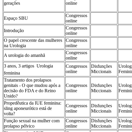
gerações
online
Congressos
Espaço SBU
online
Congressos
Introdução
online
O papel crescente das mulheres
Congressos
na Urologia
online
Congressos
A urologia do amanhã
online
3 anos, 3 artigos  Urologia
Congressos
Disfunções
Urolog
online
Miccionais
Femini
feminina
Tratamento dos prolapsos
genitais - O que mudou após a
Congressos
Disfunções
Urolog
decisão do FDA e do Reino
online
Miccionais
Femini
Unido?
Propedêutica da IUE feminina:
Congressos
Disfunções
Urolog
sling aponeurótico está de
online
Miccionais
Femini
volta?
Função sexual na mulher com
Congressos
Disfunções
Urolog
prolapso pélvico
online
Miccionais
Femini