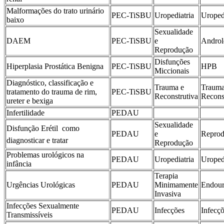
Malformações do trato urinário
PEC-TiSBU
Uropediatria
Uroped
baixo
Sexualidade
DAEM
PEC-TiSBU
e
Androl
Reprodução
Disfunções
Hiperplasia Prostática Benigna
PEC-TiSBU
HPB
Miccionais
Diagnóstico, classificação e
Trauma e
Trauma
tratamento do trauma de rim,
PEC-TiSBU
Reconstrutiva
Recons
ureter e bexiga
Infertilidade
PEDAU
Sexualidade
Disfunção Erétil  como
PEDAU
e
Repro
diagnosticar e tratar
Reprodução
Problemas urológicos na
PEDAU
Uropediatria
Uroped
infância
Terapia
Urgências Urológicas
PEDAU
Minimamente
Endour
Invasiva
Infecções Sexualmente
PEDAU
Infecções
Infecç
Transmissíveis