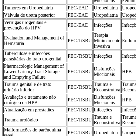
Miccionais
Femini
Tumores em Uropediatria
PEC-EAD
Uropediatria
Uroped
Válvula de uretra posterior
PEC-EAD
Uropediatria
Uroped
Verrugas urogenitais e
PEC-EAD
Infecções
Infecç
prevenção do HPV
Terapia
Evaluation and Management of
PEC-TiSBU
Minimamente
Endour
Hematuria
Invasiva
Tuberculose e infeccões
PEC-TiSBU
Infecções
Infecç
parasitárias do trato urogenital
Pharmacologic Management of
Disfunções
Lower Urinary Tract Storage
PEC-TiSBU
HPB
Miccionais
and Emptying Failure
Trauma genital e de trato
Trauma e
Trauma
PEC-TiSBU
urinário inferior
Reconstrutiva
Recons
Avaliação e tratamento não
Disfunções
PEC-TiSBU
HPB
cirúrgico da HPB
Miccionais
Atualização em prostatites
PEC-TiSBU
Infecções
Infecç
Trauma e
Trauma
Trauma urológico
PEC-TiSBU
Reconstrutiva
Recons
Malformações do parênquima
PEC-TiSBU
Uropediatria
Uroped
renal