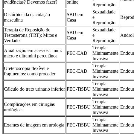
evidências? Devemos fazer?
online
Reprodução
Sexualidade
Distúrbios da ejaculação
SBU em
e
Repro
masculina
Casa
Reprodução
Terapia de Reposição de
Sexualidade
SBU em
Testosterona (TRT): Mitos e
e
Androl
Casa
Verdades
Reprodução
Terapia
Atualização em acessos - mini,
PEC-EAD
Minimamente
Endour
micro e ultramini percutânea
Invasiva
Terapia
Ureteroscopia flexível e
PEC-EAD
Minimamente
Endour
fragmentos: como proceder
Invasiva
Terapia
Cálculo do trato urinário inferior
PEC-TiSBU
Minimamente
Endour
Invasiva
Terapia
Complicações em cirurgias
PEC-TiSBU
Minimamente
Endour
urológicas
Invasiva
Terapia
Exames de imagem em urologia
PEC-TiSBU
Minimamente
Endour
Invasiva