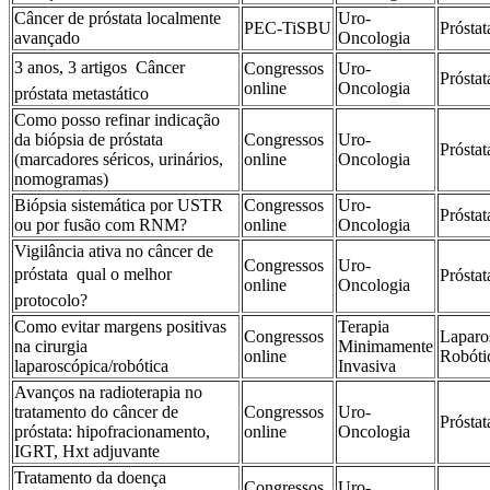
Câncer de próstata localmente
Uro-
PEC-TiSBU
Próstat
avançado
Oncologia
3 anos, 3 artigos  Câncer
Congressos
Uro-
Próstat
online
Oncologia
próstata metastático
Como posso refinar indicação
da biópsia de próstata
Congressos
Uro-
Próstat
(marcadores séricos, urinários,
online
Oncologia
nomogramas)
Biópsia sistemática por USTR
Congressos
Uro-
Próstat
ou por fusão com RNM?
online
Oncologia
Vigilância ativa no câncer de
Congressos
Uro-
próstata  qual o melhor
Próstat
online
Oncologia
protocolo?
Como evitar margens positivas
Terapia
Congressos
Laparo
na cirurgia
Minimamente
online
Robóti
laparoscópica/robótica
Invasiva
Avanços na radioterapia no
tratamento do câncer de
Congressos
Uro-
Próstat
próstata: hipofracionamento,
online
Oncologia
IGRT, Hxt adjuvante
Tratamento da doença
Congressos
Uro-