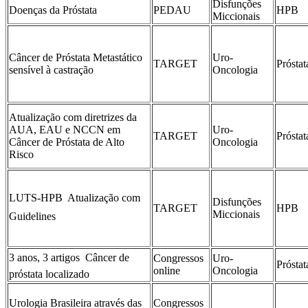
Disfunções
Doenças da Próstata
PEDAU
HPB
Miccionais
Câncer de Próstata Metastático
Uro-
TARGET
Próstat
sensível à castração
Oncologia
Atualização com diretrizes da
AUA, EAU e NCCN em
Uro-
TARGET
Próstat
Câncer de Próstata de Alto
Oncologia
Risco
LUTS-HPB  Atualização com
Disfunções
TARGET
HPB
Miccionais
Guidelines
3 anos, 3 artigos  Câncer de
Congressos
Uro-
Próstat
online
Oncologia
próstata localizado
Urologia Brasileira através das
Congressos