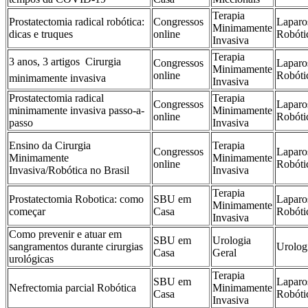
Terapia
Prostatectomia radical robótica:
Congressos
Laparo
Minimamente
dicas e truques
online
Robóti
Invasiva
Terapia
3 anos, 3 artigos  Cirurgia
Congressos
Laparo
Minimamente
online
Robóti
minimamente invasiva
Invasiva
Prostatectomia radical
Terapia
Congressos
Laparo
minimamente invasiva passo-a-
Minimamente
online
Robóti
passo
Invasiva
Ensino da Cirurgia
Terapia
Congressos
Laparo
Minimamente
Minimamente
online
Robóti
Invasiva/Robótica no Brasil
Invasiva
Terapia
Prostatectomia Robotica: como
SBU em
Laparo
Minimamente
começar
Casa
Robóti
Invasiva
Como prevenir e atuar em
SBU em
Urologia
sangramentos durante cirurgias
Urolog
Casa
Geral
urológicas
Terapia
SBU em
Laparo
Nefrectomia parcial Robótica
Minimamente
Casa
Robóti
Invasiva