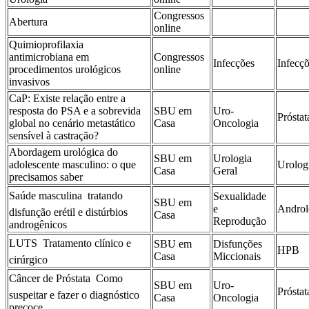
Congressos
Abertura
online
Quimioprofilaxia
antimicrobiana em
Congressos
Infecções
Infecç
procedimentos urológicos
online
invasivos
CaP: Existe relação entre a
resposta do PSA e a sobrevida
SBU em
Uro-
Próstat
global no cenário metastático
Casa
Oncologia
sensível à castração?
Abordagem urológica do
SBU em
Urologia
adolescente masculino: o que
Urolog
Casa
Geral
precisamos saber
Saúde masculina  tratando
Sexualidade
SBU em
e
Androl
disfunção erétil e distúrbios
Casa
Reprodução
androgênicos
LUTS  Tratamento clínico e
SBU em
Disfunções
HPB
Casa
Miccionais
cirúrgico
Câncer de Próstata  Como
SBU em
Uro-
Próstat
suspeitar e fazer o diagnóstico
Casa
Oncologia
precoce