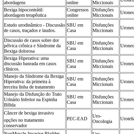
abordagens
online
Miccionais
Bexiga hipocontrátil:
Congressos
Disfunções
Uroneu
abordagem terapêutica
online
Miccionais
Estudo urodinâmico - Discussão
SBU em
Disfunções
Uroneu
de casos, traçados e laudos.
Casa
Miccionais
Discussão de casos sobre dor
SBU em
Disfunções
pélvica crônica e Síndrome da
Uroneu
Casa
Miccionais
Bexiga dolorosa
Bexiga Hiperativa: uma
SBU em
Disfunções
discussão baseada em casos
Uroneu
Casa
Miccionais
clínicos.
Manejo da Síndrome da Bexiga
SBU em
Disfunções
Hiperativa: da primeira à
Uroneu
Casa
Miccionais
terceira linha de tratamento
Manejo da Disfunção do Trato
SBU em
Disfunções
Urinário Inferior na Espinha
Uroneu
Casa
Miccionais
Bífida
Câncer de bexiga invasivo 
Uro-
PEC-EAD
Uroteli
opções no tratamento
Oncologia
conservador
NonMuscle-Invasive Bladder
Uro-