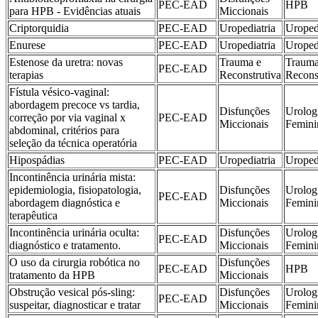
PEC-EAD
HPB
para HPB - Evidências atuais
Miccionais
Criptorquidia
PEC-EAD
Uropediatria
Uroped
Enurese
PEC-EAD
Uropediatria
Uroped
Estenose da uretra: novas
Trauma e
Trauma
PEC-EAD
terapias
Reconstrutiva
Recons
Fístula vésico-vaginal:
abordagem precoce vs tardia,
Disfunções
Urolog
correção por via vaginal x
PEC-EAD
Miccionais
Femini
abdominal, critérios para
seleção da técnica operatória
Hipospádias
PEC-EAD
Uropediatria
Uroped
Incontinência urinária mista:
epidemiologia, fisiopatologia,
Disfunções
Urolog
PEC-EAD
abordagem diagnóstica e
Miccionais
Femini
terapêutica
Incontinência urinária oculta:
Disfunções
Urolog
PEC-EAD
diagnóstico e tratamento.
Miccionais
Femini
O uso da cirurgia robótica no
Disfunções
PEC-EAD
HPB
tratamento da HPB
Miccionais
Obstrução vesical pós-sling:
Disfunções
Urolog
PEC-EAD
suspeitar, diagnosticar e tratar
Miccionais
Femini