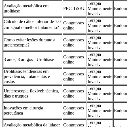
Terapia
Avaliação metabólica em
PEC-TiSBU
Minimamente
Endour
urolitíase
Invasiva
Terapia
Cálculo de cálice inferior de 1.0
Congressos
Minimamente
Endour
cm  Qual o melhor tratamento?
online
Invasiva
Terapia
Como evitar lesões durante a
Congressos
Minimamente
Endour
ureteroscopia?
online
Invasiva
Terapia
Congressos
3 anos, 3 artigos - Urolitíase
Minimamente
Endour
online
Invasiva
Urolitíase: tendências em
Terapia
Congressos
prevalência, tratamentos e
Minimamente
Endour
online
custos
Invasiva
Terapia
Ureteroscopia flexível: técnica,
Congressos
Minimamente
Endour
dias e truques
online
Invasiva
Terapia
Inovações em cirurgia
Congressos
Minimamente
Endour
percutânea
online
Invasiva
Terapia
Avaliação metabólica da litíase:
Congressos