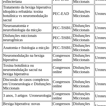
esfincteriana
Miccionais
Tratamento da bexiga hiperativa
idiopática refratária: toxina
Disfunções
PEC-EAD
Uroneu
botulínica vs neuromodulação
Miccionais
sacral
Neuroanatomia e
Disfunções
PEC-TiSBU
Uroneu
neurofisiologia da micção
Miccionais
Disfunções miccionais
Disfunções
PEC-TiSBU
Uroneu
neurogênicas
Miccionais
Disfunções
Anatomia e fisiologia a micção
PEC-TiSBU
Uroneu
Miccionais
Neuromodulação na bexiga
Congressos
Disfunções
Uroneu
hiperativa
online
Miccionais
Toxina botulínica ou
Congressos
Disfunções
neuromodulação sacral na
Uroneu
online
Miccionais
bexiga hiperativa
Discussão de casos complexos
Congressos
Disfunções
em Uroneurologia e Disfunções
Uroneu
online
Miccionais
Miccionais
Congressos
Disfunções
3 anos, 3 artigos  Uroneurologia
Uroneu
online
Miccionais
Bexiga hiperativa: novas
Congressos
Disfunções
Uroneu