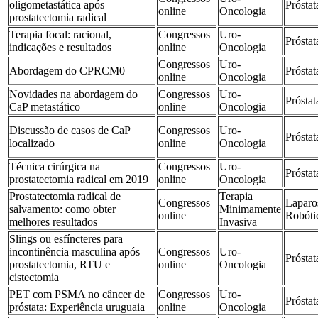
oligometastática após
Próstat
online
Oncologia
prostatectomia radical
Terapia focal: racional,
Congressos
Uro-
Próstat
indicações e resultados
online
Oncologia
Congressos
Uro-
Abordagem do CPRCM0
Próstat
online
Oncologia
Novidades na abordagem do
Congressos
Uro-
Próstat
CaP metastático
online
Oncologia
Discussão de casos de CaP
Congressos
Uro-
Próstat
localizado
online
Oncologia
Técnica cirúrgica na
Congressos
Uro-
Próstat
prostatectomia radical em 2019
online
Oncologia
Prostatectomia radical de
Terapia
Congressos
Laparo
salvamento: como obter
Minimamente
online
Robóti
melhores resultados
Invasiva
Slings ou esfíncteres para
incontinência masculina após
Congressos
Uro-
Próstat
prostatectomia, RTU e
online
Oncologia
cistectomia
PET com PSMA no câncer de
Congressos
Uro-
Próstat
próstata: Experiência uruguaia
online
Oncologia