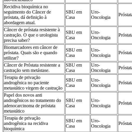
Recidiva bioquímica no
seguimento do Câncer de
SBU em
Uro-
Próstat
próstata, dá definição à
Casa
Oncologia
abordagem atual.
Câncer de próstata resistente à
SBU em
Uro-
castração. O que o urologista
Próstat
Casa
Oncologia
precisa saber?
Biomarcadores em câncer de
SBU em
Uro-
próstata. Quais são e quando
Próstat
Casa
Oncologia
utilizar?
Câncer de Próstata resistente a
SBU em
Uro-
Próstat
castração sem metástase.
Casa
Oncologia
Terapia de privação
SBU em
Uro-
androgênica no paciente
Próstat
Casa
Oncologia
metastático virgem de castração
Papel dos novos anti
androgênicos no tratamento do
SBU em
Uro-
Próstat
adenocarcinoma de próstata
Casa
Oncologia
metastático
Terapia de privação
SBU em
Uro-
androgênica na recidiva
Próstat
Casa
Oncologia
bioquímica