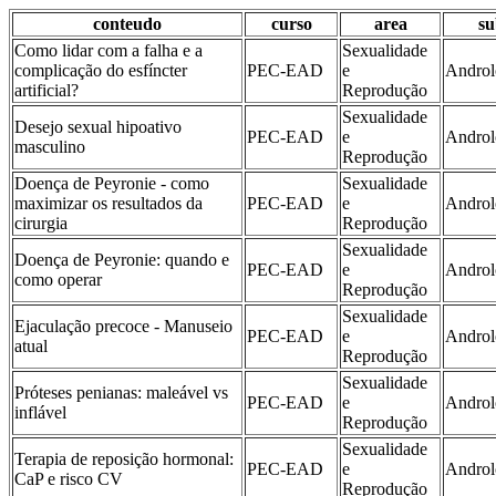
conteudo
curso
area
su
Como lidar com a falha e a
Sexualidade
complicação do esfíncter
PEC-EAD
e
Androl
artificial?
Reprodução
Sexualidade
Desejo sexual hipoativo
PEC-EAD
e
Androl
masculino
Reprodução
Doença de Peyronie - como
Sexualidade
maximizar os resultados da
PEC-EAD
e
Androl
cirurgia
Reprodução
Sexualidade
Doença de Peyronie: quando e
PEC-EAD
e
Androl
como operar
Reprodução
Sexualidade
Ejaculação precoce - Manuseio
PEC-EAD
e
Androl
atual
Reprodução
Sexualidade
Próteses penianas: maleável vs
PEC-EAD
e
Androl
inflável
Reprodução
Sexualidade
Terapia de reposição hormonal:
PEC-EAD
e
Androl
CaP e risco CV
Reprodução