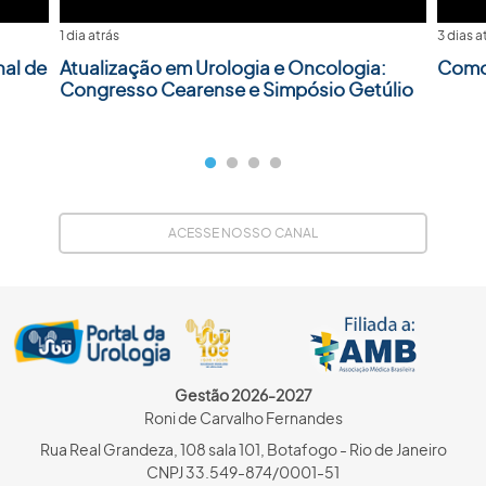
1 dia atrás
3 dias a
nal de
Atualização em Urologia e Oncologia:
Como 
Congresso Cearense e Simpósio Getúlio
ACESSE NOSSO CANAL
Gestão 2026-2027
Roni de Carvalho Fernandes
Rua Real Grandeza, 108 sala 101, Botafogo - Rio de Janeiro
CNPJ 33.549-874/0001-51