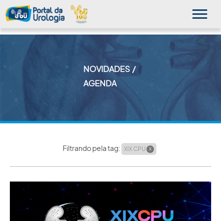
NOVIDADES
MINHA SBU
AGENDA
A SBU
SUA SAÚDE
NOVIDADES
Filtrando pela tag:
XIX CPU
X
PUBLICAÇÕES
SBU NO CONSULTÓRIO
EDUCAÇÃO CONTINUADA