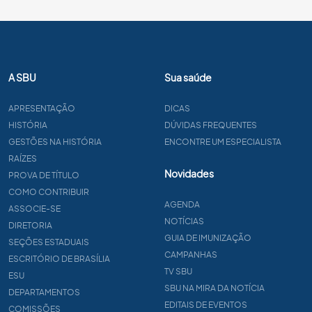
A SBU
Sua saúde
APRESENTAÇÃO
DICAS
HISTÓRIA
DÚVIDAS FREQUENTES
GESTÕES NA HISTÓRIA
ENCONTRE UM ESPECIALISTA
RAÍZES
Novidades
PROVA DE TÍTULO
COMO CONTRIBUIR
AGENDA
ASSOCIE-SE
NOTÍCIAS
DIRETORIA
GUIA DE IMUNIZAÇÃO
SEÇÕES ESTADUAIS
CAMPANHAS
ESCRITÓRIO DE BRASÍLIA
TV SBU
ESU
SBU NA MIRA DA NOTÍCIA
DEPARTAMENTOS
EDITAIS DE EVENTOS
COMISSÕES