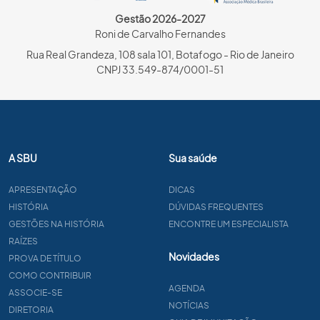
Gestão 2026-2027
Roni de Carvalho Fernandes
Rua Real Grandeza, 108 sala 101, Botafogo - Rio de Janeiro
CNPJ 33.549-874/0001-51
A SBU
Sua saúde
APRESENTAÇÃO
DICAS
HISTÓRIA
DÚVIDAS FREQUENTES
GESTÕES NA HISTÓRIA
ENCONTRE UM ESPECIALISTA
RAÍZES
Novidades
PROVA DE TÍTULO
COMO CONTRIBUIR
AGENDA
ASSOCIE-SE
NOTÍCIAS
DIRETORIA