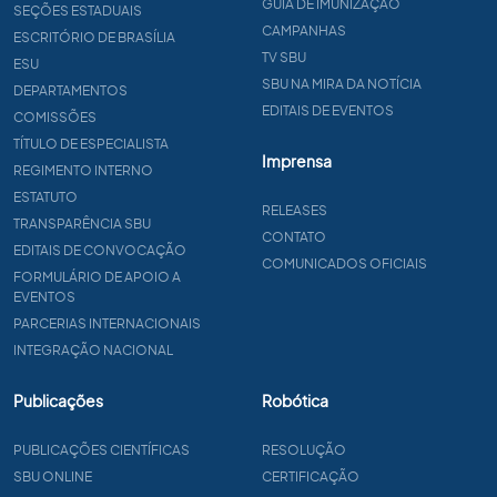
GUIA DE IMUNIZAÇÃO
SEÇÕES ESTADUAIS
CAMPANHAS
ESCRITÓRIO DE BRASÍLIA
TV SBU
ESU
SBU NA MIRA DA NOTÍCIA
DEPARTAMENTOS
EDITAIS DE EVENTOS
COMISSÕES
TÍTULO DE ESPECIALISTA
Imprensa
REGIMENTO INTERNO
ESTATUTO
RELEASES
TRANSPARÊNCIA SBU
CONTATO
EDITAIS DE CONVOCAÇÃO
COMUNICADOS OFICIAIS
FORMULÁRIO DE APOIO A
EVENTOS
PARCERIAS INTERNACIONAIS
INTEGRAÇÃO NACIONAL
Publicações
Robótica
PUBLICAÇÕES CIENTÍFICAS
RESOLUÇÃO
SBU ONLINE
CERTIFICAÇÃO