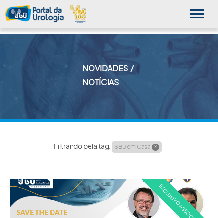
NOVIDADES
MINHA SBU
NOTÍCIAS
A SBU
SUA SAÚDE
NOVIDADES
Filtrando pela tag:
SBU em Casa
X
PUBLICAÇÕES
SBU NO CONSULTÓRIO
EDUCAÇÃO CONTINUADA