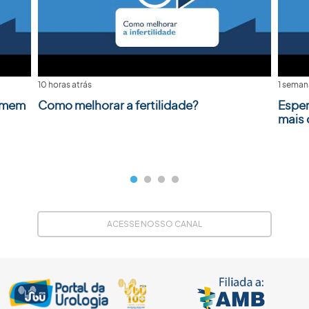
10 horas atrás
1 seman
homem
Como melhorar a fertilidade?
Esper
mais
ACESSE NOSSO CANAL