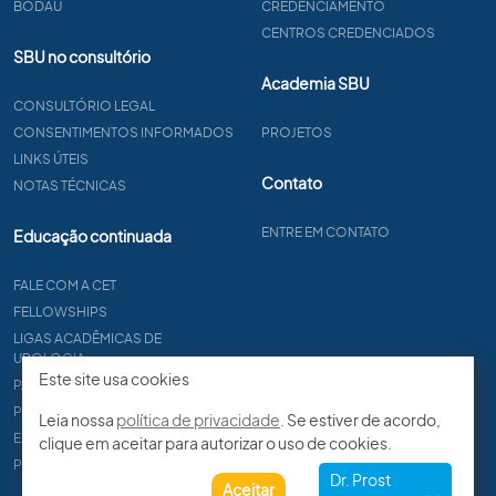
BODAU
CREDENCIAMENTO
CENTROS CREDENCIADOS
SBU no consultório
Academia SBU
CONSULTÓRIO LEGAL
CONSENTIMENTOS INFORMADOS
PROJETOS
LINKS ÚTEIS
Contato
NOTAS TÉCNICAS
ENTRE EM CONTATO
Educação continuada
FALE COM A CET
FELLOWSHIPS
LIGAS ACADÊMICAS DE
UROLOGIA
Este site usa cookies
PAPER
PROCET
Leia nossa
política de privacidade
. Se estiver de acordo,
EDITAIS
clique em aceitar para autorizar o uso de cookies.
PROGRAMA DE RESIDÊNCIA
Aceitar