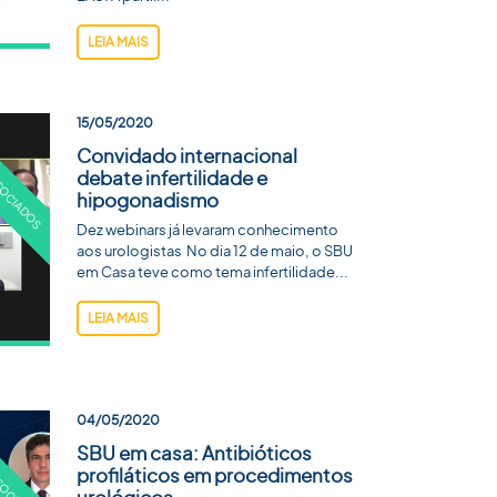
LEIA MAIS
15/05/2020
Convidado internacional
debate infertilidade e
hipogonadismo
Dez webinars já levaram conhecimento
aos urologistas No dia 12 de maio, o SBU
em Casa teve como tema infertilidade...
LEIA MAIS
04/05/2020
SBU em casa: Antibióticos
profiláticos em procedimentos