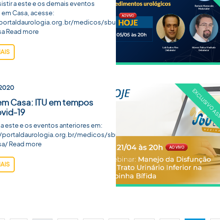
sistir a este e os demais eventos
 em Casa, acesse:
/portaldaurologia.org.br/medicos/sbu-
a Read more
MAIS
2020
em Casa: ITU em tempos
vid-19
 a este e os eventos anteriores em:
//portaldaurologia.org.br/medicos/sbu-
a/ Read more
MAIS