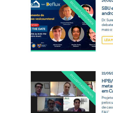
29/05/
SBU 
andro
Dr. Sur
debate
maio o 
LEIA 
22/05/
HPB/L
metas
em C
Projet
pelos 
de caso
EAU”...