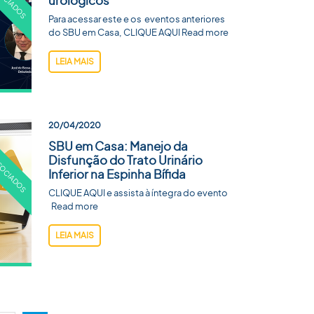
urológicos
Para acessar este e os eventos anteriores
do SBU em Casa, CLIQUE AQUI Read more
LEIA MAIS
20/04/2020
SBU em Casa: Manejo da
Disfunção do Trato Urinário
Inferior na Espinha Bífida
CLIQUE AQUI e assista à íntegra do evento
Read more
LEIA MAIS