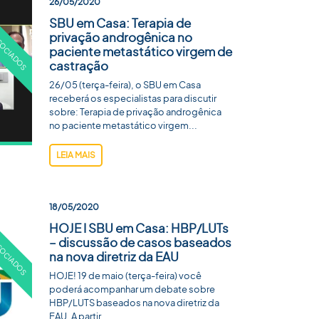
26/05/2020
SBU em Casa: Terapia de
privação androgênica no
paciente metastático virgem de
castração
26/05 (terça-feira), o SBU em Casa
receberá os especialistas para discutir
sobre: Terapia de privação androgênica
no paciente metastático virgem...
LEIA MAIS
18/05/2020
HOJE I SBU em Casa: HBP/LUTs
– discussão de casos baseados
na nova diretriz da EAU
HOJE! 19 de maio (terça-feira) você
poderá acompanhar um debate sobre
HBP/LUTS baseados na nova diretriz da
EAU. A partir...