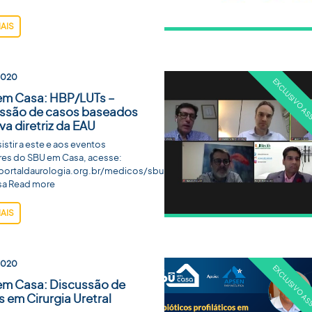
MAIS
2020
em Casa: HBP/LUTs –
ssão de casos baseados
va diretriz da EAU
sistir a este e aos eventos
ores do SBU em Casa, acesse:
/portaldaurologia.org.br/medicos/sbu-
a Read more
MAIS
2020
m Casa: Discussão de
 em Cirurgia Uretral