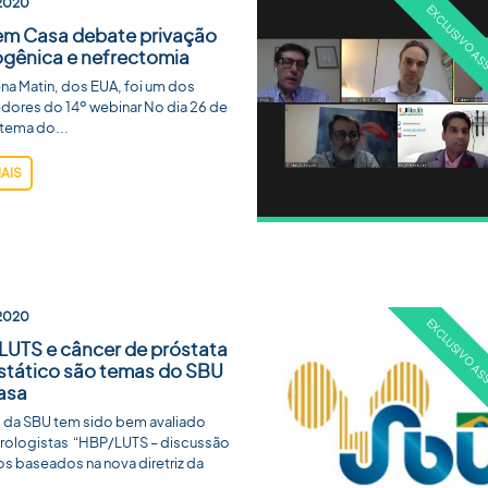
2020
em Casa debate privação
gênica e nefrectomia
ena Matin, dos EUA, foi um dos
dores do 14º webinar No dia 26 de
tema do...
MAIS
2020
UTS e câncer de próstata
tático são temas do SBU
asa
o da SBU tem sido bem avaliado
urologistas “HBP/LUTS – discussão
s baseados na nova diretriz da