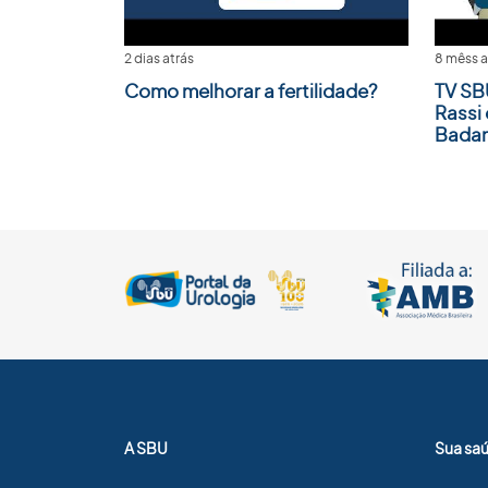
2 dias atrás
8 mêss a
Como melhorar a fertilidade?
TV SB
Rassi 
Badan
A SBU
Sua sa