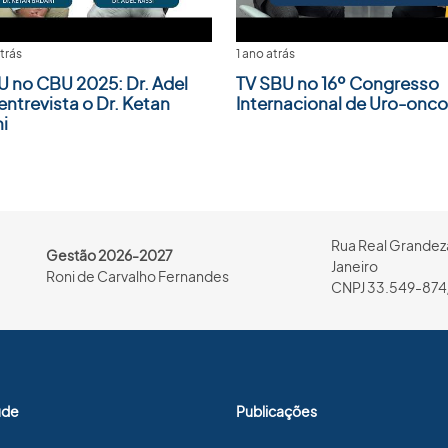
trás
1 ano atrás
U no CBU 2025: Dr. Adel
TV SBU no 16º Congresso
entrevista o Dr. Ketan
Internacional de Uro-onco
i
Rua Real Grandeza
Gestão 2026-2027
Janeiro
Roni de Carvalho Fernandes
CNPJ 33.549-874
úde
Publicações