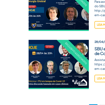
Para as
do SBU
http:/
em-cas
LEIA 
28/04/
SBU 
de Co
Assista
https:
em-cas
LEIA 