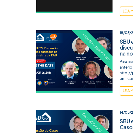
LEIA 
18/05/
SBU 
discu
na no
Para as
anteri
http:/
em-cas
LEIA 
14/05/
SBU e
Casos