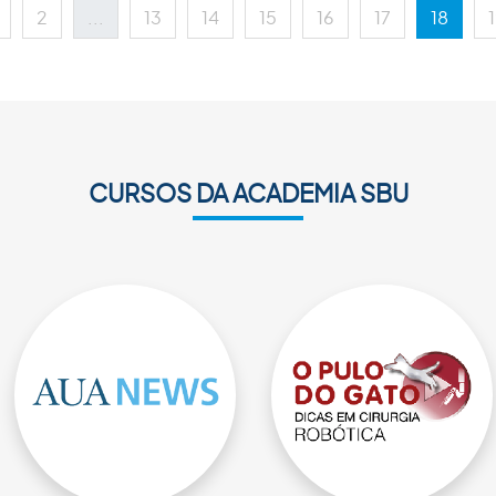
2
...
13
14
15
16
17
18
CURSOS DA ACADEMIA SBU