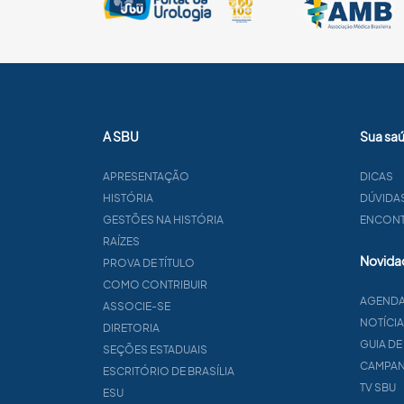
A SBU
Sua sa
APRESENTAÇÃO
DICAS
HISTÓRIA
DÚVIDA
GESTÕES NA HISTÓRIA
ENCONTR
RAÍZES
Novida
PROVA DE TÍTULO
COMO CONTRIBUIR
AGEND
ASSOCIE-SE
NOTÍCI
DIRETORIA
GUIA DE
SEÇÕES ESTADUAIS
CAMPA
ESCRITÓRIO DE BRASÍLIA
TV SBU
ESU