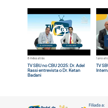
8 mêss atrás
1 ano atr
TV SBU no CBU 2025: Dr. Adel
TV SB
Rassi entrevista o Dr. Ketan
Inter
Badani