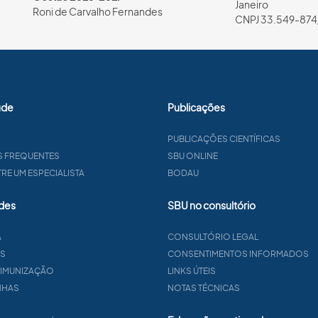
Janeiro
Roni de Carvalho Fernandes
CNPJ 33.549-874
úde
Publicações
PUBLICAÇÕES CIENTÍFICAS
S FREQUENTES
SBU ONLINE
E UM ESPECIALISTA
BODAU
des
SBU no consultório
A
CONSULTÓRIO LEGAL
AS
CONSENTIMENTOS INFORMADOS
 IMUNIZAÇÃO
LINKS ÚTEIS
NHAS
NOTAS TÉCNICAS