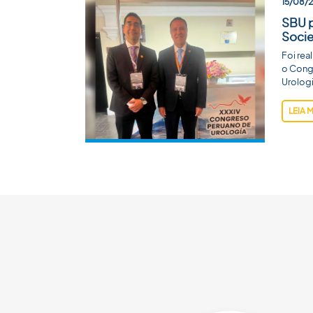
15/08/
SBU p
Socie
Foi rea
o Cong
Urologi
LEIA 