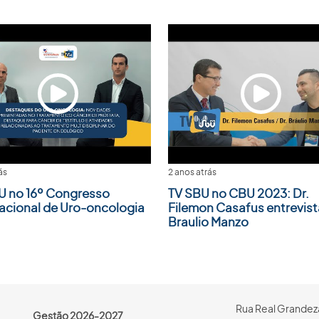
ás
2 anos atrás
U no 16º Congresso
TV SBU no CBU 2023: Dr.
nacional de Uro-oncologia
Filemon Casafus entrevista
Braulio Manzo
Rua Real Grandeza
Gestão 2026-2027