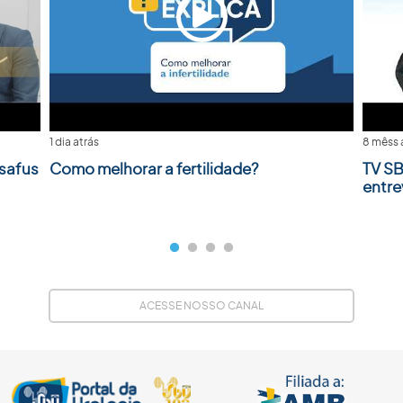
1 dia atrás
8 mêss 
safus
Como melhorar a fertilidade?
TV SB
entre
ACESSE NOSSO CANAL