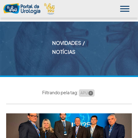
NOVIDADES
MINHA SBU
NOTÍCIAS
A SBU
SUA SAÚDE
NOVIDADES
Filtrando pela tag:
APU
X
PUBLICAÇÕES
SBU NO CONSULTÓRIO
EDUCAÇÃO CONTINUADA