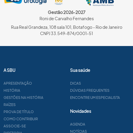
Gestão 2026-2027
Roni de Carvalho Fernandes
Rua Real Grandeza, 108 sala 101, Botafogo - Rio de Janeiro
CNPJ 33.549-874/0001-51
A SBU
Sua saúde
APRESENTAÇÃO
DICAS
HISTÓRIA
DÚVIDAS FREQUENTES
GESTÕES NA HISTÓRIA
ENCONTRE UM ESPECIALISTA
RAÍZES
Novidades
PROVA DE TÍTULO
COMO CONTRIBUIR
AGENDA
ASSOCIE-SE
NOTÍCIAS