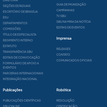
DIRETORIA
GUIA DE IMUNIZAÇÃO
SEÇÕES ESTADUAIS
CAMPANHAS
ESCRITÓRIO DE BRASÍLIA
TV SBU
ESU
SBU NA MIRA DA NOTÍCIA
DEPARTAMENTOS
EDITAIS DE EVENTOS
COMISSÕES
TÍTULO DE ESPECIALISTA
Imprensa
REGIMENTO INTERNO
ESTATUTO
RELEASES
TRANSPARÊNCIA SBU
CONTATO
EDITAIS DE CONVOCAÇÃO
COMUNICADOS OFICIAIS
FORMULÁRIO DE APOIO A
EVENTOS
PARCERIAS INTERNACIONAIS
INTEGRAÇÃO NACIONAL
Publicações
Robótica
PUBLICAÇÕES CIENTÍFICAS
RESOLUÇÃO
SBU ONLINE
CERTIFICAÇÃO