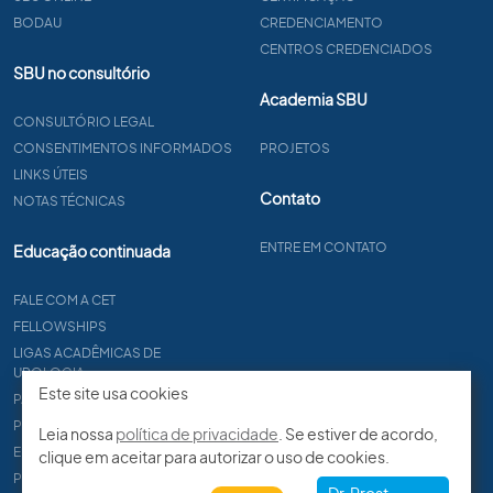
BODAU
CREDENCIAMENTO
CENTROS CREDENCIADOS
SBU no consultório
Academia SBU
CONSULTÓRIO LEGAL
CONSENTIMENTOS INFORMADOS
PROJETOS
LINKS ÚTEIS
Contato
NOTAS TÉCNICAS
ENTRE EM CONTATO
Educação continuada
FALE COM A CET
FELLOWSHIPS
LIGAS ACADÊMICAS DE
UROLOGIA
Este site usa cookies
PAPER
PROCET
Leia nossa
política de privacidade
. Se estiver de acordo,
EDITAIS
clique em aceitar para autorizar o uso de cookies.
PROGRAMA DE RESIDÊNCIA