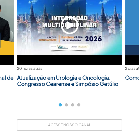
20 horas atrás
2 dias a
nal de
Atualização em Urologia e Oncologia:
Como 
Congresso Cearense e Simpósio Getúlio
ACESSE NOSSO CANAL