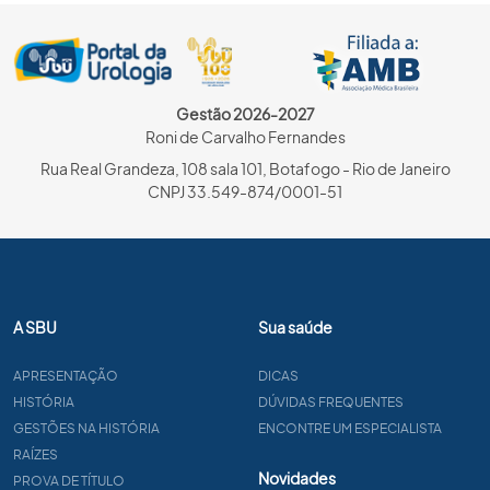
Gestão 2026-2027
Roni de Carvalho Fernandes
Rua Real Grandeza, 108 sala 101, Botafogo - Rio de Janeiro
CNPJ 33.549-874/0001-51
A SBU
Sua saúde
APRESENTAÇÃO
DICAS
HISTÓRIA
DÚVIDAS FREQUENTES
GESTÕES NA HISTÓRIA
ENCONTRE UM ESPECIALISTA
RAÍZES
Novidades
PROVA DE TÍTULO