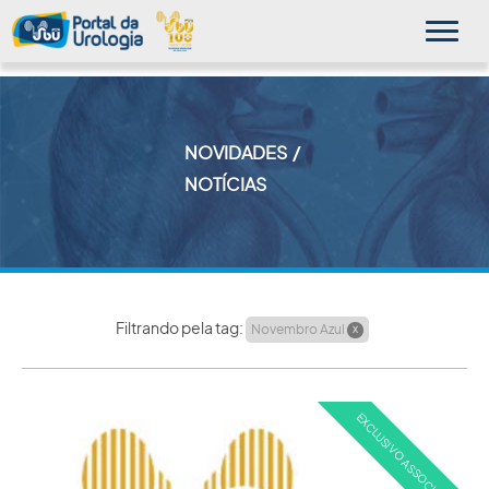
NOVIDADES
MINHA SBU
NOTÍCIAS
A SBU
SUA SAÚDE
NOVIDADES
Filtrando pela tag:
Novembro Azul
X
PUBLICAÇÕES
SBU NO CONSULTÓRIO
EDUCAÇÃO CONTINUADA