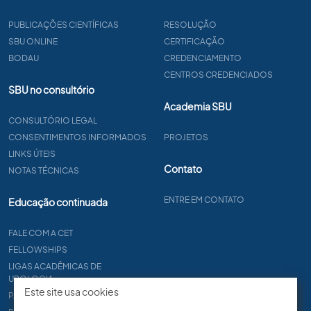
PUBLICAÇÕES CIENTÍFICAS
RESOLUÇÃO
SBU ONLINE
CERTIFICAÇÃO
BODAU
CREDENCIAMENTO
CENTROS CREDENCIADOS
SBU no consultório
Academia SBU
CONSULTÓRIO LEGAL
CONSENTIMENTOS INFORMADOS
PROJETOS
LINKS ÚTEIS
Contato
NOTAS TÉCNICAS
ENTRE EM CONTATO
Educação continuada
FALE COM A CET
FELLOWSHIPS
LIGAS ACADÊMICAS DE
UROLOGIA
Este site usa cookies
PAPER