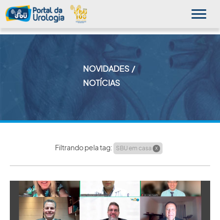
NOVIDADES
MINHA SBU
NOTÍCIAS
A SBU
SUA SAÚDE
NOVIDADES
Filtrando pela tag:
SBU em casa
X
PUBLICAÇÕES
SBU NO CONSULTÓRIO
EDUCAÇÃO CONTINUADA