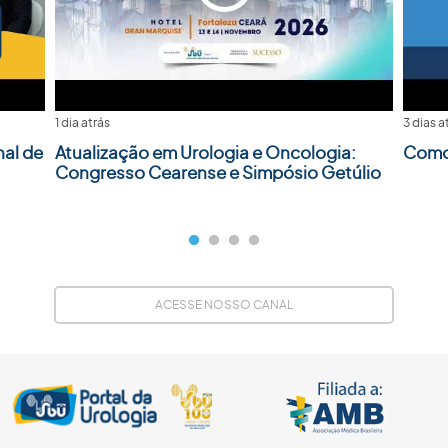
1 dia atrás
3 dias a
nal de
Atualização em Urologia e Oncologia:
Como 
Congresso Cearense e Simpósio Getúlio
ACESSE NOSSO CANAL