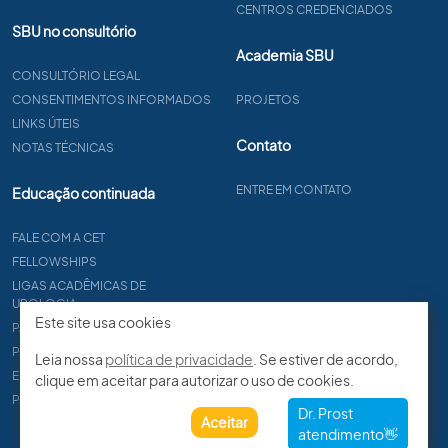
CENTROS CREDENCIADOS
SBU no consultório
Academia SBU
CONSULTÓRIO LEGAL
CONSENTIMENTOS INFORMADOS
PROJETOS
LINKS ÚTEIS
Contato
NOTAS TÉCNICAS
ENTRE EM CONTATO
Educação continuada
FALE COM A CET
FELLOWSHIPS
LIGAS ACADÊMICAS DE
UROLOGIA
Este site usa cookies
PAPER
PROCET
Leia nossa
política de privacidade
. Se estiver de acordo,
EDITAIS
clique em aceitar para autorizar o uso de cookies.
PROGRAMA DE RESIDÊNCIA
Aceitar