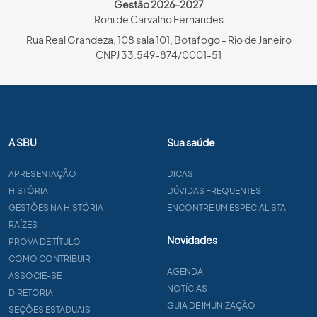
Gestão 2026-2027
Roni de Carvalho Fernandes
Rua Real Grandeza, 108 sala 101, Botafogo - Rio de Janeiro
CNPJ 33.549-874/0001-51
A SBU
Sua saúde
APRESENTAÇÃO
DICAS
HISTÓRIA
DÚVIDAS FREQUENTES
GESTÕES NA HISTÓRIA
ENCONTRE UM ESPECIALISTA
RAÍZES
Novidades
PROVA DE TÍTULO
COMO CONTRIBUIR
AGENDA
ASSOCIE-SE
NOTÍCIAS
DIRETORIA
GUIA DE IMUNIZAÇÃO
SEÇÕES ESTADUAIS