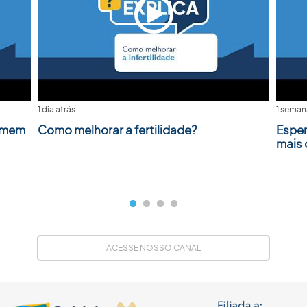
1 dia atrás
1 seman
homem
Como melhorar a fertilidade?
Esper
mais
ACESSE NOSSO CANAL