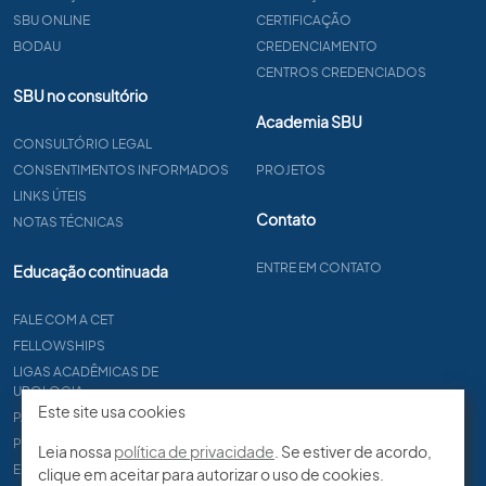
SBU ONLINE
CERTIFICAÇÃO
BODAU
CREDENCIAMENTO
CENTROS CREDENCIADOS
SBU no consultório
Academia SBU
CONSULTÓRIO LEGAL
CONSENTIMENTOS INFORMADOS
PROJETOS
LINKS ÚTEIS
Contato
NOTAS TÉCNICAS
ENTRE EM CONTATO
Educação continuada
FALE COM A CET
FELLOWSHIPS
LIGAS ACADÊMICAS DE
UROLOGIA
Este site usa cookies
PAPER
PROCET
Leia nossa
política de privacidade
. Se estiver de acordo,
EDITAIS
clique em aceitar para autorizar o uso de cookies.