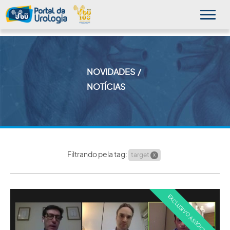
NOVIDADES
MINHA SBU
NOTÍCIAS
A SBU
SUA SAÚDE
NOVIDADES
Filtrando pela tag:
target
X
PUBLICAÇÕES
SBU NO CONSULTÓRIO
EDUCAÇÃO CONTINUADA