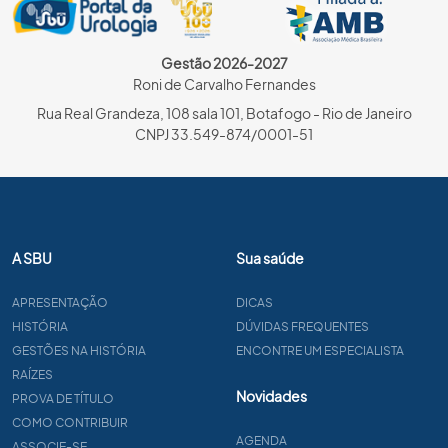
Gestão 2026-2027
Roni de Carvalho Fernandes
Rua Real Grandeza, 108 sala 101, Botafogo - Rio de Janeiro
CNPJ 33.549-874/0001-51
A SBU
Sua saúde
APRESENTAÇÃO
DICAS
HISTÓRIA
DÚVIDAS FREQUENTES
GESTÕES NA HISTÓRIA
ENCONTRE UM ESPECIALISTA
RAÍZES
Novidades
PROVA DE TÍTULO
COMO CONTRIBUIR
AGENDA
ASSOCIE-SE