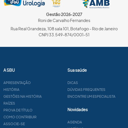
Gestão 2026-2027
Roni de Carvalho Fernandes
Rua Real Grandeza, 108 sala 101, Botafogo - Rio de Janeiro
CNPJ 33.549-874/0001-51
A SBU
Sua saúde
APRESENTAÇÃO
DICAS
HISTÓRIA
DÚVIDAS FREQUENTES
GESTÕES NA HISTÓRIA
ENCONTRE UM ESPECIALISTA
RAÍZES
Novidades
PROVA DE TÍTULO
COMO CONTRIBUIR
AGENDA
ASSOCIE-SE