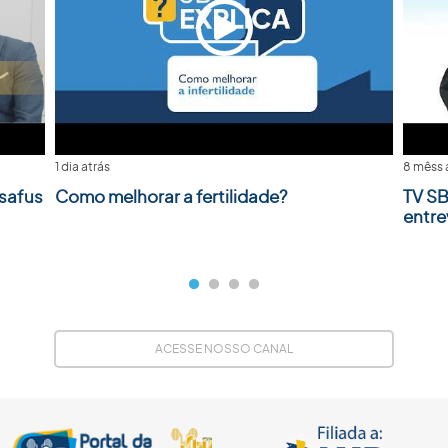
1 dia atrás
8 mêss 
safus
Como melhorar a fertilidade?
TV SB
entre
ACESSE NOSSO CANAL