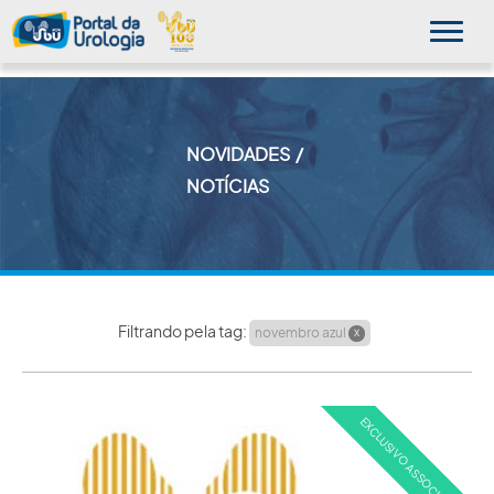
NOVIDADES
MINHA SBU
NOTÍCIAS
A SBU
SUA SAÚDE
NOVIDADES
Filtrando pela tag:
novembro azul
X
PUBLICAÇÕES
SBU NO CONSULTÓRIO
EDUCAÇÃO CONTINUADA