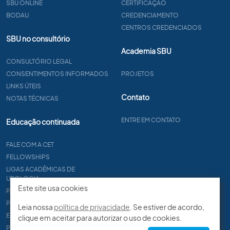
SBU ONLINE
CERTIFICAÇÃO
BODAU
CREDENCIAMENTO
CENTROS CREDENCIADOS
SBU no consultório
Academia SBU
CONSULTÓRIO LEGAL
CONSENTIMENTOS INFORMADOS
PROJETOS
LINKS ÚTEIS
Contato
NOTAS TÉCNICAS
ENTRE EM CONTATO
Educação continuada
FALE COM A CET
FELLOWSHIPS
LIGAS ACADÊMICAS DE
UROLOGIA
Este site usa cookies
PAPER
PROCET
Leia nossa
política de privacidade
. Se estiver de acordo,
EDITAIS
clique em aceitar para autorizar o uso de cookies.
PROGRAMA DE RESIDÊNCIA