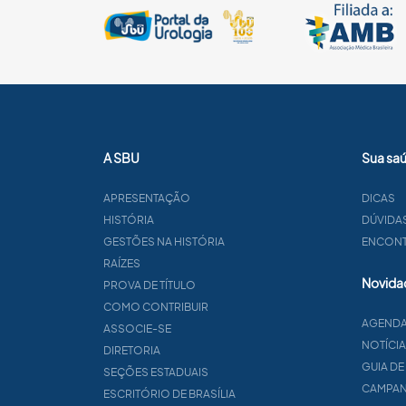
A SBU
Sua sa
APRESENTAÇÃO
DICAS
HISTÓRIA
DÚVIDA
GESTÕES NA HISTÓRIA
ENCONTR
RAÍZES
Novida
PROVA DE TÍTULO
COMO CONTRIBUIR
AGEND
ASSOCIE-SE
NOTÍCI
DIRETORIA
GUIA DE
SEÇÕES ESTADUAIS
CAMPA
ESCRITÓRIO DE BRASÍLIA