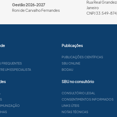
Rua Real Grandeza
Gestão 2026-2027
Janeiro
Roni de Carvalho Fernandes
CNPJ 33.549-874
úde
Publicações
PUBLICAÇÕES CIENTÍFICAS
S FREQUENTES
SBU ONLINE
E UM ESPECIALISTA
BODAU
des
SBU no consultório
A
CONSULTÓRIO LEGAL
AS
CONSENTIMENTOS INFORMADOS
 IMUNIZAÇÃO
LINKS ÚTEIS
NHAS
NOTAS TÉCNICAS