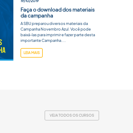
19/10/2019
Faça o download dos materiais
da campanha
A SBU preparou diversos materiais da
Campanha Novembro Azul. Você pode
baixá-las para imprimir e fazer parte desta
importante Campanha....
LEIA MAIS
VEJA TODOS OS CURSOS