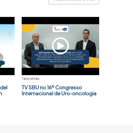
1 ano atrás
del
TV SBU no 16º Congresso
n
Internacional de Uro-oncologia