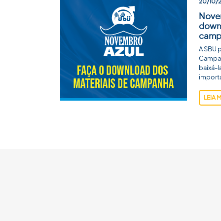
20/10/
Novem
downl
camp
A SBU p
Campan
baixá-l
import
LEIA 