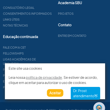
Academia SBU
CONSULTÓRIO LEGAL
CONSENTIMENTOS INFORMADOS
PROJETOS
LINKS ÚTEIS
Contato
NOTAS TÉCNICAS
ENTRE EM CONTATO
Educação continuada
FALE COM A CET
FELLOWSHIPS
LIGAS ACADÊMICAS DE
UROLOGIA
Este site usa cookies
PAPER
PROCET
Leia nossa
política de privacidade
. Se estiver de acordo,
EDITAIS
clique em aceitar para autorizar o uso de cookies.
PROGRAMA DE RESIDÊNCIA
Aceitar