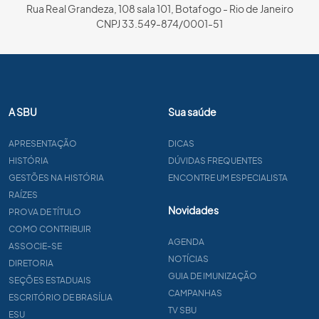
Rua Real Grandeza, 108 sala 101, Botafogo - Rio de Janeiro
CNPJ 33.549-874/0001-51
A SBU
Sua saúde
APRESENTAÇÃO
DICAS
HISTÓRIA
DÚVIDAS FREQUENTES
GESTÕES NA HISTÓRIA
ENCONTRE UM ESPECIALISTA
RAÍZES
Novidades
PROVA DE TÍTULO
COMO CONTRIBUIR
AGENDA
ASSOCIE-SE
NOTÍCIAS
DIRETORIA
GUIA DE IMUNIZAÇÃO
SEÇÕES ESTADUAIS
CAMPANHAS
ESCRITÓRIO DE BRASÍLIA
TV SBU
ESU