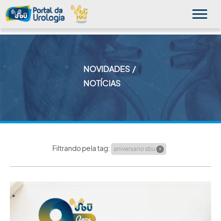
NOVIDADES
MINHA SBU
NOTÍCIAS
A SBU
SUA SAÚDE
NOVIDADES
Filtrando pela tag:
aniversario sbu
X
PUBLICAÇÕES
SBU NO CONSULTÓRIO
EDUCAÇÃO CONTINUADA