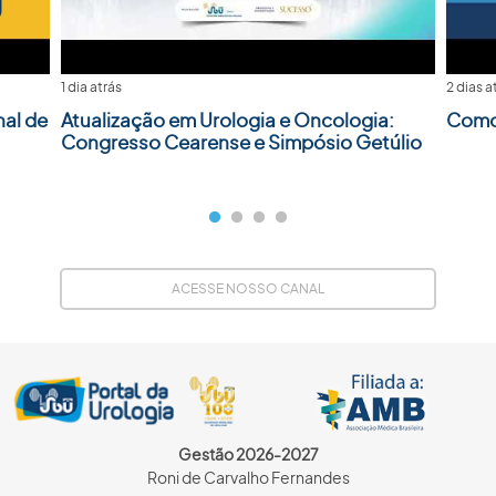
1 dia atrás
2 dias a
nal de
Atualização em Urologia e Oncologia:
Como 
Congresso Cearense e Simpósio Getúlio
ACESSE NOSSO CANAL
Gestão 2026-2027
Roni de Carvalho Fernandes