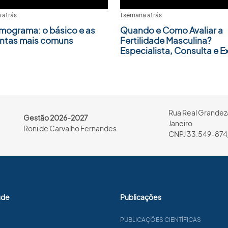
 atrás
1 semana atrás
mograma: o básico e as
Quando e Como Avaliar a
ntas mais comuns
Fertilidade Masculina?
Especialista, Consulta e 
Rua Real Grandeza
Gestão 2026-2027
Janeiro
Roni de Carvalho Fernandes
CNPJ 33.549-874
úde
Publicações
PUBLICAÇÕES CIENTÍFICAS