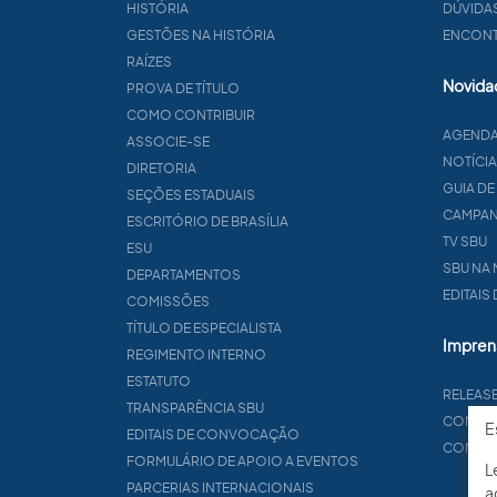
HISTÓRIA
DÚVIDA
GESTÕES NA HISTÓRIA
ENCONTR
RAÍZES
Novida
PROVA DE TÍTULO
COMO CONTRIBUIR
AGEND
ASSOCIE-SE
NOTÍCI
DIRETORIA
GUIA DE
SEÇÕES ESTADUAIS
CAMPA
ESCRITÓRIO DE BRASÍLIA
TV SBU
ESU
SBU NA 
DEPARTAMENTOS
EDITAIS
COMISSÕES
TÍTULO DE ESPECIALISTA
Impren
REGIMENTO INTERNO
ESTATUTO
RELEAS
TRANSPARÊNCIA SBU
CONTA
E
EDITAIS DE CONVOCAÇÃO
COMUNI
FORMULÁRIO DE APOIO A EVENTOS
L
PARCERIAS INTERNACIONAIS
a