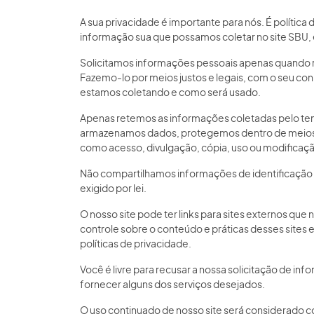
A sua privacidade é importante para nós. É política
informação sua que possamos coletar no site SBU,
Solicitamos informações pessoais apenas quando r
Fazemo-lo por meios justos e legais, com o seu 
estamos coletando e como será usado.
Apenas retemos as informações coletadas pelo tem
armazenamos dados, protegemos dentro de meios co
como acesso, divulgação, cópia, uso ou modificaçã
Não compartilhamos informações de identificação
exigido por lei.
O nosso site pode ter links para sites externos que
controle sobre o conteúdo e práticas desses sites
políticas de privacidade.
Você é livre para recusar a nossa solicitação de 
fornecer alguns dos serviços desejados.
O uso continuado de nosso site será considerado c