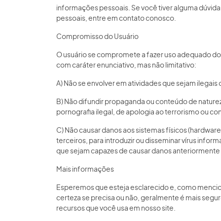
informações pessoais. Se você tiver alguma dúvid
pessoais, entre em contato conosco.
Compromisso do Usuário
O usuário se compromete a fazer uso adequado dos
com caráter enunciativo, mas não limitativo:
A) Não se envolver em atividades que sejam ilegais o
B) Não difundir propaganda ou conteúdo de natureza
pornografia ilegal, de apologia ao terrorismo ou co
C) Não causar danos aos sistemas físicos (hardware
terceiros, para introduzir ou disseminar vírus info
que sejam capazes de causar danos anteriorment
Mais informações
Esperemos que esteja esclarecido e, como mencio
certeza se precisa ou não, geralmente é mais segur
recursos que você usa em nosso site.