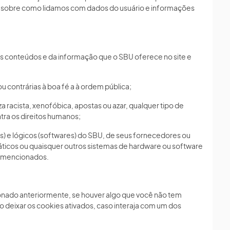
a sobre como lidamos com dados do usuário e informações
 conteúdos e da informação que o SBU oferece no site e
u contrárias à boa fé a à ordem pública;
 racista, xenofóbica, apostas ou azar, qualquer tipo de
ntra os direitos humanos;
s) e lógicos (softwares) do SBU, de seus fornecedores ou
rmáticos ou quaisquer outros sistemas de hardware ou software
e mencionados.
nado anteriormente, se houver algo que você não tem
o deixar os cookies ativados, caso interaja com um dos