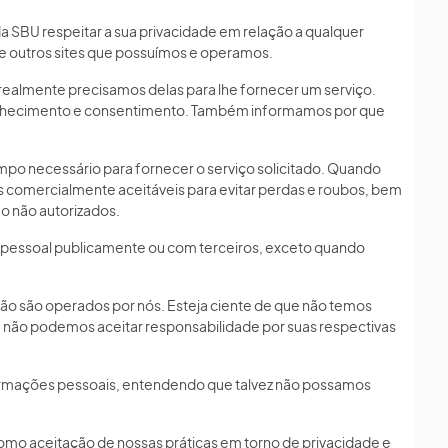
 da SBU respeitar a sua privacidade em relação a qualquer
 e outros sites que possuímos e operamos.
ealmente precisamos delas para lhe fornecer um serviço.
conhecimento e consentimento. Também informamos por que
po necessário para fornecer o serviço solicitado. Quando
mercialmente aceitáveis ​​para evitar perdas e roubos, bem
o não autorizados.
 pessoal publicamente ou com terceiros, exceto quando
 não são operados por nós. Esteja ciente de que não temos
 e não podemos aceitar responsabilidade por suas respectivas
informações pessoais, entendendo que talvez não possamos
omo aceitação de nossas práticas em torno de privacidade e