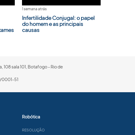
1 semana atrás
Infertilidade Conjugal: o papel
do homem e as principais
Exames
causas
, 108 sala 101, Botafogo - Rio de
/0001-51
Robótica
RESOLUÇÃO