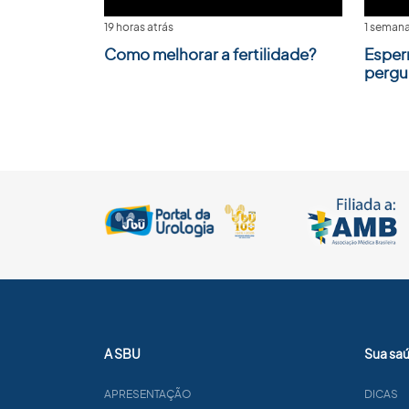
19 horas atrás
1 semana
Como melhorar a fertilidade?
Esper
pergu
A SBU
Sua sa
APRESENTAÇÃO
DICAS