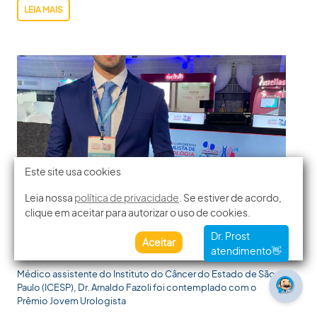
LEIA MAIS
Este site usa cookies
Leia nossa
política de privacidade
. Se estiver de acordo,
clique em aceitar para autorizar o uso de cookies.
DR. ARNALDO FAZOLI RECEBE PRÊMIO JOVEM
Aceitar
UROLOGISTA
Médico assistente do Instituto do Câncer do Estado de São
Paulo (ICESP), Dr. Arnaldo Fazoli foi contemplado com o
Prêmio Jovem Urologista