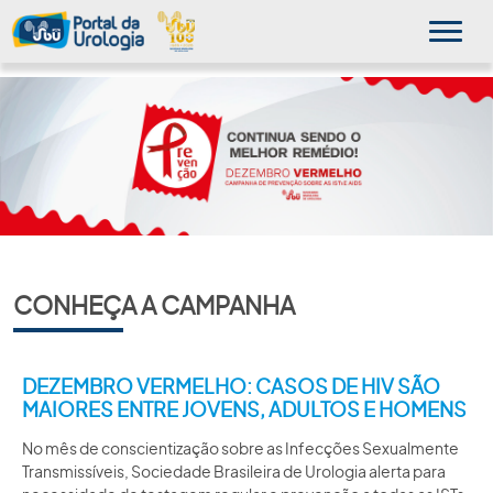
MINHA SBU
A SBU
SUA SAÚDE
CONHEÇA A CAMPANHA
NOVIDADES
PUBLICAÇÕES
DEZEMBRO VERMELHO: CASOS DE HIV SÃO
MAIORES ENTRE JOVENS, ADULTOS E HOMENS
SBU NO CONSULTÓRIO
No mês de conscientização sobre as Infecções Sexualmente
EDUCAÇÃO CONTINUADA
Transmissíveis, Sociedade Brasileira de Urologia alerta para