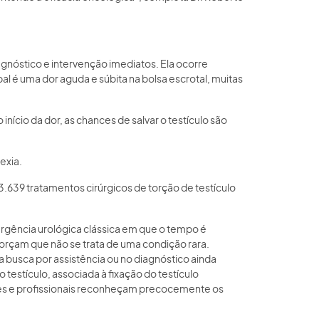
gnóstico e intervenção imediatos. Ela ocorre
l é uma dor aguda e súbita na bolsa escrotal, muitas
nício da dor, as chances de salvar o testículo são
exia.
.639 tratamentos cirúrgicos de torção de testículo
ergência urológica clássica em que o tempo é
orçam que não se trata de uma condição rara.
 busca por assistência ou no diagnóstico ainda
testículo, associada à fixação do testículo
res e profissionais reconheçam precocemente os