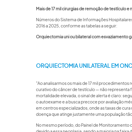
Mais de 17 mil cirurgias de remoção de testículo 
Números do Sistema de Informações Hospitalares (S
2016 a 2025, conforme as tabelas a seguir:
Orquiectomia uni ou bilateral com esvaziamento g
ORQUIECTOMIA UNILATERAL EM ONC
"Ao analisarmos os mais de 17 mil procedimentos r
curativo do câncer de testículo — não representa
mortalidade elevada, o sinal de alerta é claro: s
o autoexame e a busca precoce por avaliação médic
em centros especializados, onde as taxas de cura
doença que atinge justamente uma população tão j
No mesmo período, do Painel de Monitoramento de 
devido a essa neoplasia, sendo a maioria na faixa 