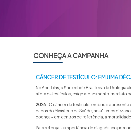
CONHEÇA A CAMPANHA
CÂNCER DE TESTÍCULO: EM UMA DÉCAD
No Abril Lilás, a Sociedade Brasileira de Urologia
afeta os testículos, exige atendimento imediato p
2026
- O câncer de testículo, embora represente
dados do Ministério da Saúde, nos últimos dez anos
doença – em centros de referência, a mortalida
Para reforçar a importância do diagnóstico preco