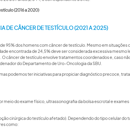
tículo (2016 a 2020)
 DE CÂNCER DE TESTÍCULO (2021 A 2025)
 de 95% dos homens com câncer de testículo. Mesmo em situações de 
dade encontrada de 24,5% deve ser considerada excessiva mesmo le
ia. O câncer de testículo envolve tratamentos coordenados e, caso 
ordenador do Departamento de Uro-Oncologia da SBU.
, mas podemos ter iniciativas para propiciar diagnóstico precoce, trat
 por meio do exame físico, ultrassonografia da bolsa escrotal e exa
oção cirúrgica do testículo afetado). Dependendo do tipo celular do
ares como: