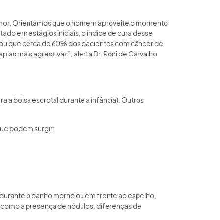
 tumor. Orientamos que o homem aproveite o momento
ado em estágios iniciais, o índice de cura desse
trou que cerca de 60% dos pacientes com câncer de
pias mais agressivas”, alerta Dr. Roni de Carvalho
a a bolsa escrotal durante a infância). Outros
que podem surgir:
 durante o banho morno ou em frente ao espelho,
, como a presença de nódulos, diferenças de