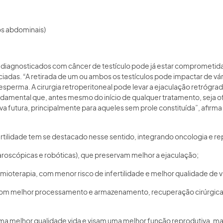
os abdominais)
es diagnosticados com câncer de testículo pode já estar comprometi
iadas. “A retirada de um ou ambos os testículos pode impactar de v
esperma. A cirurgia retroperitoneal pode levar a ejaculação retrógra
fundamental que, antes mesmo do início de qualquer tratamento, seja 
a futura, principalmente para aqueles sem prole constituída”, afirma 
rtilidade tem se destacado nesse sentido, integrando oncologia e re
aparoscópicas e robóticas), que preservam melhor a ejaculação;
uimioterapia, com menor risco de infertilidade e melhor qualidade de v
 com melhor processamento e armazenamento, recuperação cirúrgica
ma melhor qualidade vida e visam uma melhor função reprodutiva, ma