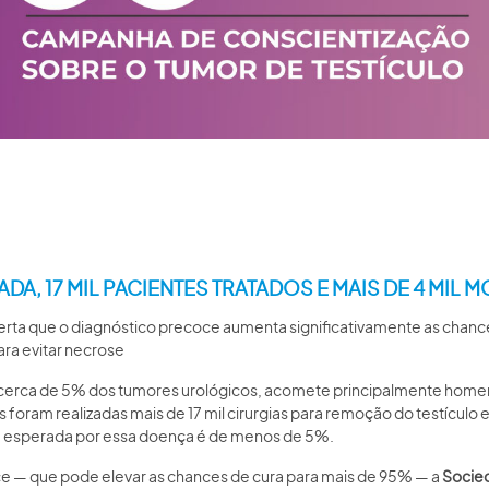
A, 17 MIL PACIENTES TRATADOS E MAIS DE 4 MIL 
 alerta que o diagnóstico precoce aumenta significativamente as chances
ara evitar necrose
 cerca de 5% dos tumores urológicos, acomete principalmente home
 foram realizadas mais de 17 mil cirurgias para remoção do testículo e
de esperada por essa doença é de menos de 5%.
ce — que pode elevar as chances de cura para mais de 95% — a
Socied