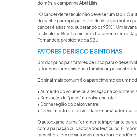
do mês, a campanha
Abril Lilás
.
"O câncer de testículo não deve ser um tabu. O
do banho para apalpar os testículos e, ao notar qu
câncer é altíssimo, superando os 95%”. Um levan
testículo no Brasil já iniciam o tratamento em est
Fernandes, presidente da SBU.
FATORES DE RISCO E SINTOMAS
Um dos principais fatores de risco para o desenvol
fatores incluem: histórico familiar ou pessoal d
E o sinal mais comum é o aparecimento de um nódu
• Aumento do volume ou alteração na consistência
• Sensação de "peso" na bolsa escrotal
• Dor na região do baixo ventre
• Crescimento ou sensibilidade mamária (em caso
O autoexame é uma ferramenta importante para a 
com a palpação cuidadosa dos testículos. É impor
tamanho, além de sintomas como dor no abdômen, n