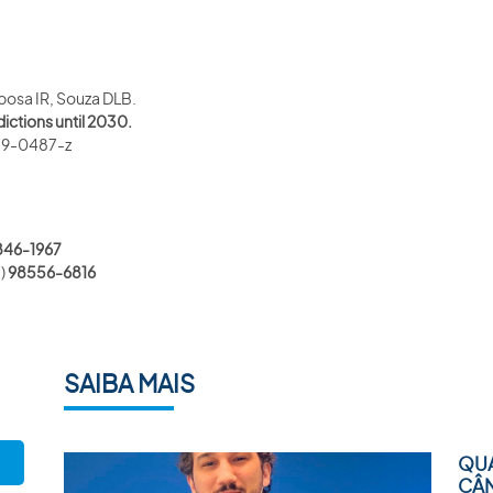
osa IR, Souza DLB.
dictions until 2030.
019-0487-z
846-1967
1)
98556-6816
SAIBA MAIS
QUA
CÂ