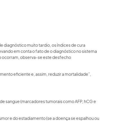
diagnóstico muito tardio, os índices de cura
vando em conta o fato de o diagnóstico no sistema
não ocorram, observa-se este desfecho
amento eficiente e, assim, reduzir a mortalidade”,
mes de sangue (marcadores tumorais como AFP, hCG e
 tumor e do estadiamento (se a doença se espalhou ou