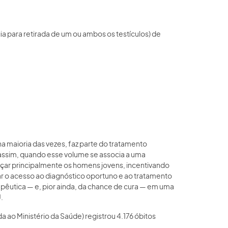
a para retirada de um ou ambos os testículos) de
a maioria das vezes, faz parte do tratamento
 assim, quando esse volume se associa a uma
ançar principalmente os homens jovens, incentivando
tar o acesso ao diagnóstico oportuno e ao tratamento
pêutica — e, pior ainda, da chance de cura — em uma
.
ao Ministério da Saúde) registrou 4.176 óbitos