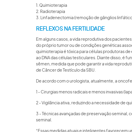
1. Quimioterapia
2. Radioterapia
3. Linfadenectomia (remoção de gânglios linfátic
REFLEXOS NA FERTILIDADE
Em alguns casos, a vida reprodutiva dos pacient
do próprio tumor ou de condições genéticas assoc
quimioterapia é tóxica para células produtoras de 
ao DNA das células testiculares. Diante disso, é 
sêmen, medida que pode garantir a vida reprodutiv
de Câncer de Testículo da SBU.
De acordo com o urologista, atualmente, a oncofe
1 - Cirurgias menos radicais e menos invasivas (l
2 - Vigilância ativa, reduzindo a necessidade de q
3 - Técnicas avançadas de preservação seminal,
seminal.
“Essas medidas atuais e inteligentes favorecem u