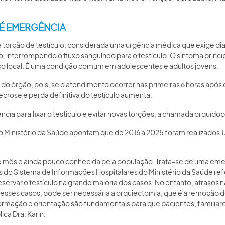
 É EMERGÊNCIA
 torção de testículo, considerada uma urgência médica que exige dia
interrompendo o fluxo sanguíneo para o testículo. O sintoma principa
o local. É uma condição comum em adolescentes e adultos jovens.
 órgão, pois, se o atendimento ocorrer nas primeiras 6 horas após o i
ecrose e perda definitiva do testículo aumenta.
ia para fixar o testículo e evitar novas torções, a chamada orquidop
Ministério da Saúde apontam que de 2016 a 2025 foram realizados 13
este mês e ainda pouco conhecida pela população. Trata-se de uma em
 do Sistema de Informações Hospitalares do Ministério da Saúde ref
rvar o testículo na grande maioria dos casos. No entanto, atrasos na
sses casos, pode ser necessária a orquiectomia, que é a remoção do 
ormação e orientação são fundamentais para que pacientes, familia
ica Dra. Karin.