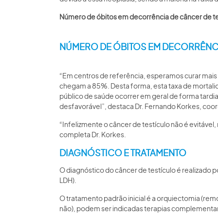
Número de óbitos em decorrência de câncer de tes
NÚMERO DE ÓBITOS EM DECORRÊNCIA
“Em centros de referência, esperamos curar mais
chegam a 85%. Desta forma, esta taxa de mortali
público de saúde ocorrer em geral de forma tard
desfavorável”, destaca Dr. Fernando Korkes, co
“Infelizmente o câncer de testículo não é evitável
completa Dr. Korkes.
DIAGNÓSTICO E TRATAMENTO
O diagnóstico do câncer de testículo é realizado
LDH).
O tratamento padrão inicial é a orquiectomia (rem
não), podem ser indicadas terapias complement