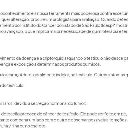
 autoconhecimento é a nossa ferramenta mais poderosa contra esse
alquer alteração, procure um urologista para avaliação. Quando detect
tamento do Instituto do Câncer do Estado de São Paulo (Icesp)* mos
ágio avançado, o que implica maior necessidade de quimioterapia e tera
vimento da doença é a criptorquidia (quando o testículo não desce par
a doença e exposição a determinados produtos químicos.
lo (caroço) duro, geralmente indolor, no testículo. Outros sintomas 
 do testículo
s raros, devido à secreção hormonal do tumor).
detecção precoce do câncer de testículo. Ele pode ser feito em pé,
tante comparar um lado com o outro e observar possíveis alterações
a virilha ou no escroto.