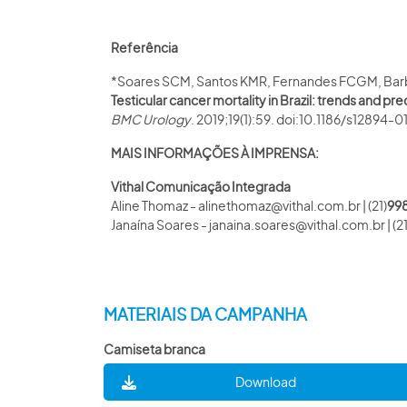
Referência
*Soares SCM, Santos KMR, Fernandes FCGM, Barb
Testicular cancer mortality in Brazil: trends and pre
BMC Urology
. 2019;19(1):59. doi:10.1186/s12894-
MAIS INFORMAÇÕES À IMPRENSA:
Vithal Comunicação Integrada
Aline Thomaz - alinethomaz@vithal.com.br | (21)
99
Janaína Soares - janaina.soares@vithal.com.br | (2
MATERIAIS DA CAMPANHA
Camiseta branca
Download