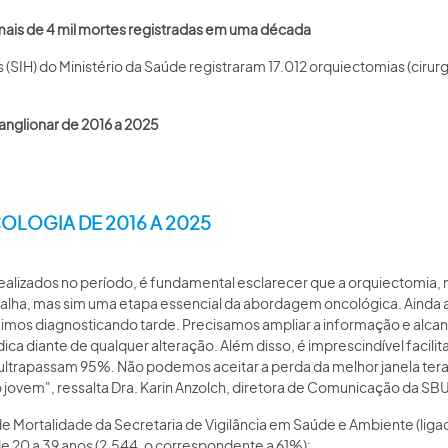
e mais de 4 mil mortes registradas em uma década
IH) do Ministério da Saúde registraram 17.012 orquiectomias (cirurgi
anglionar de 2016 a 2025
OLOGIA DE 2016 A 2025
ealizados no período, é fundamental esclarecer que a orquiectomia, n
 falha, mas sim uma etapa essencial da abordagem oncológica. Ainda
eguimos diagnosticando tarde. Precisamos ampliar a informação e alc
a diante de qualquer alteração. Além disso, é imprescindível facili
 ultrapassam 95%. Não podemos aceitar a perda da melhor janela tera
ovem", ressalta Dra. Karin Anzolch, diretora de Comunicação da SBU
Mortalidade da Secretaria de Vigilância em Saúde e Ambiente (ligada 
de 20 a 39 anos (2.544, o correspondente a 61%):