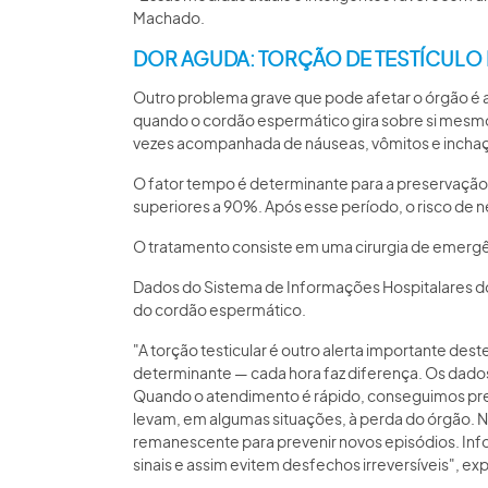
Machado.
DOR AGUDA: TORÇÃO DE TESTÍCULO
Outro problema grave que pode afetar o órgão é a
quando o cordão espermático gira sobre si mesmo, 
vezes acompanhada de náuseas, vômitos e inchaç
O fator tempo é determinante para a preservação do
superiores a 90%. Após esse período, o risco de n
O tratamento consiste em uma cirurgia de emergênc
Dados do Sistema de Informações Hospitalares do 
do cordão espermático.
"A torção testicular é outro alerta importante d
determinante — cada hora faz diferença. Os dados
Quando o atendimento é rápido, conseguimos prese
levam, em algumas situações, à perda do órgão. Ne
remanescente para prevenir novos episódios. Inf
sinais e assim evitem desfechos irreversíveis", expl