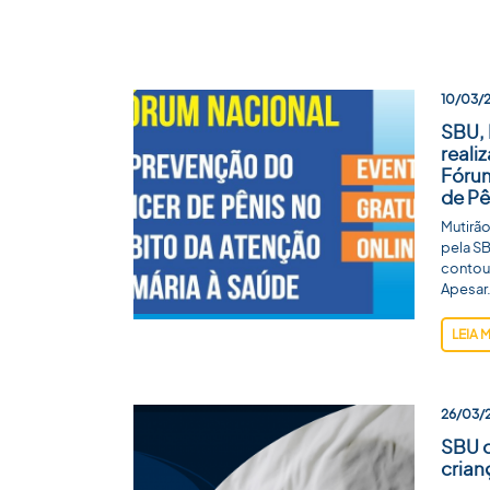
10/03/
SBU, 
reali
Fóru
de Pê
Mutirão
pela S
contou
Apesar.
LEIA 
26/03/
SBU o
crian