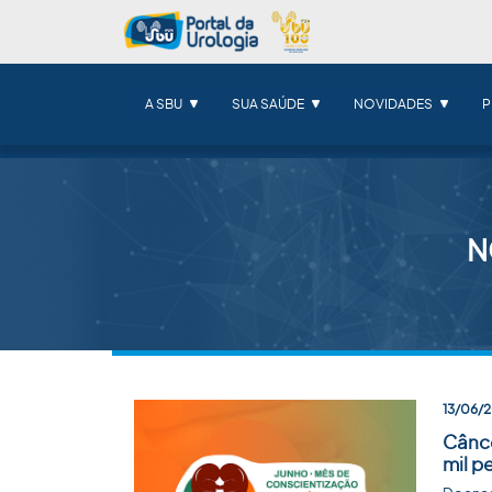
A SBU
SUA SAÚDE
NOVIDADES
P
N
13/06/
Cânce
mil p