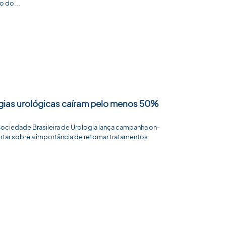
o do...
rgias urológicas caíram pelo menos 50%
iedade Brasileira de Urologia lança campanha on-
lertar sobre a importância de retomar tratamentos