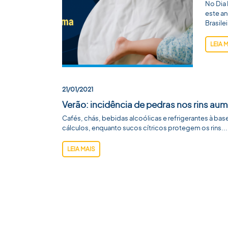
No Dia 
este an
Brasile
LEIA 
21/01/2021
Verão: incidência de pedras nos rins a
Cafés, chás, bebidas alcoólicas e refrigerantes à ba
cálculos, enquanto sucos cítricos protegem os rins...
LEIA MAIS