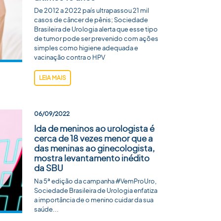
De 2012 a 2022 país ultrapassou 21 mil
casos de câncer de pênis; Sociedade
Brasileira de Urologia alerta que esse tipo
de tumor pode ser prevenido com ações
simples como higiene adequada e
vacinação contra o HPV
LEIA MAIS
06/09/2022
Ida de meninos ao urologista é
cerca de 18 vezes menor que a
das meninas ao ginecologista,
mostra levantamento inédito
da SBU
Na 5ª edição da campanha #VemProUro,
Sociedade Brasileira de Urologia enfatiza
a importância de o menino cuidar da sua
saúde...