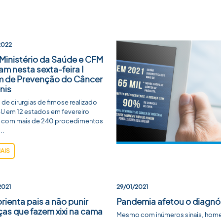
2022
Ministério da Saúde e CFM
zam nesta sexta-feira I
m de Prevenção do Câncer
nis
 de cirurgias de fimose realizado
BU em 12 estados em fevereiro
 com mais de 240 procedimentos
..
MAIS
2021
29/01/2021
rienta pais a não punir
Pandemia afetou o diagnós
ças que fazem xixi na cama
Mesmo com inúmeros sinais, homens