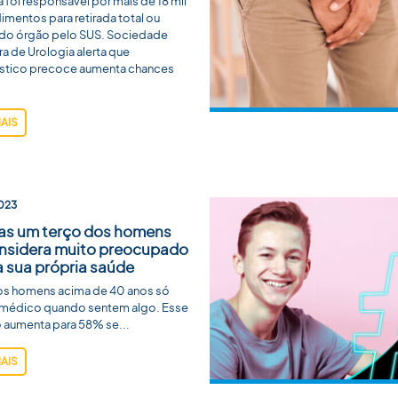
foi responsável por mais de 18 mil
mentos para retirada total ou
l do órgão pelo SUS. Sociedade
ira de Urologia alerta que
stico precoce aumenta chances
MAIS
023
as um terço dos homens
nsidera muito preocupado
 sua própria saúde
s homens acima de 40 anos só
 médico quando sentem algo. Esse
 aumenta para 58% se...
MAIS