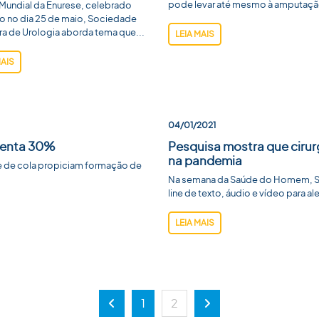
pode levar até mesmo à amputaçã
Mundial da Enurese, celebrado
o no dia 25 de maio, Sociedade
ira de Urologia aborda tema que...
LEIA MAIS
MAIS
04/01/2021
umenta 30%
Pesquisa mostra que ciru
na pandemia
se de cola propiciam formação de
Na semana da Saúde do Homem, Soc
line de texto, áudio e vídeo para a
LEIA MAIS
1
2
Anterior
Próxima