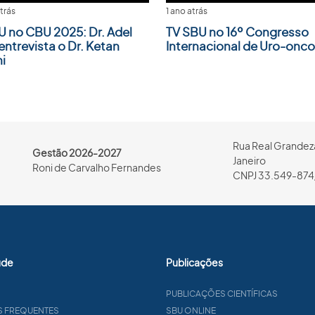
trás
1 ano atrás
U no CBU 2025: Dr. Adel
TV SBU no 16º Congresso
entrevista o Dr. Ketan
Internacional de Uro-onco
i
Rua Real Grandeza
Gestão 2026-2027
Janeiro
Roni de Carvalho Fernandes
CNPJ 33.549-874
úde
Publicações
PUBLICAÇÕES CIENTÍFICAS
S FREQUENTES
SBU ONLINE