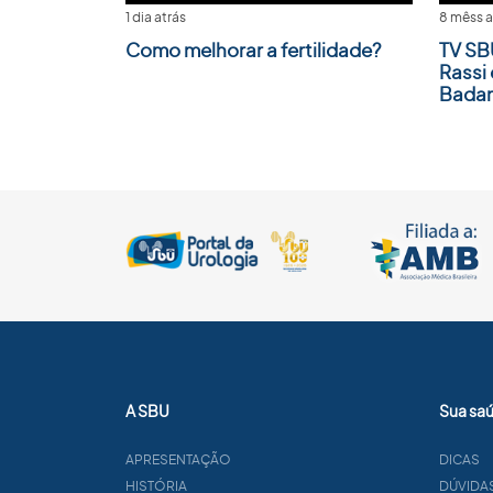
1 dia atrás
8 mêss a
Como melhorar a fertilidade?
TV SB
Rassi 
Badan
A SBU
Sua sa
APRESENTAÇÃO
DICAS
HISTÓRIA
DÚVIDA