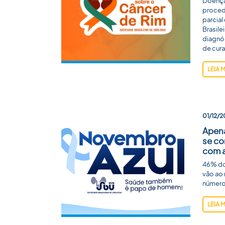
Doença 
procedi
parcia
Brasile
diagnó
de cura
LEIA 
01/12/2
Apen
se co
com a
46% do
vão ao
número
LEIA 