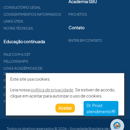
Academia SBU
CONSULTÓRIO LEGAL
CONSENTIMENTOS INFORMADOS
PROJETOS
LINKS ÚTEIS
Contato
NOTAS TÉCNICAS
ENTRE EM CONTATO
Educação continuada
FALE COM A CET
FELLOWSHIPS
LIGAS ACADÊMICAS DE
UROLOGIA
Este site usa cookies
PAPER
PROCET
Leia nossa
política de privacidade
. Se estiver de acordo,
EDITAIS
clique em aceitar para autorizar o uso de cookies.
PROGRAMA DE RESIDÊNCIA
Aceitar
Todos os direitos reservados © 2026 - Sociedade Brasileira de Urologia