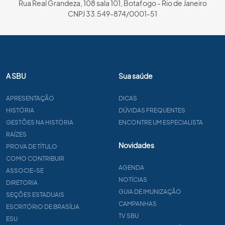
Rua Real Grandeza, 108 sala 101, Botafogo - Rio de Janeiro
CNPJ 33.549-874/0001-51
A SBU
Sua saúde
APRESENTAÇÃO
DICAS
HISTÓRIA
DÚVIDAS FREQUENTES
GESTÕES NA HISTÓRIA
ENCONTRE UM ESPECIALISTA
RAÍZES
Novidades
PROVA DE TÍTULO
COMO CONTRIBUIR
AGENDA
ASSOCIE-SE
NOTÍCIAS
DIRETORIA
GUIA DE IMUNIZAÇÃO
SEÇÕES ESTADUAIS
CAMPANHAS
ESCRITÓRIO DE BRASÍLIA
TV SBU
ESU