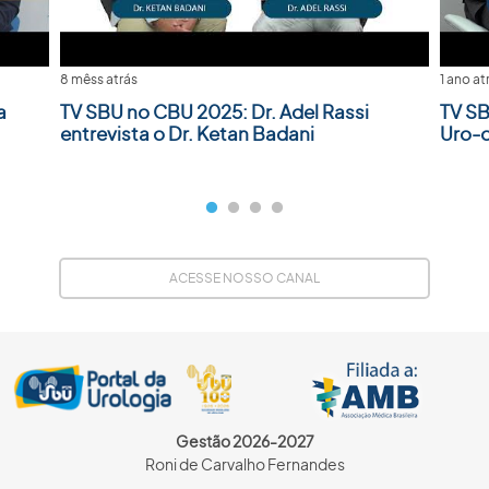
8 mêss atrás
1 ano at
a
TV SBU no CBU 2025: Dr. Adel Rassi
TV SB
entrevista o Dr. Ketan Badani
Uro-
ACESSE NOSSO CANAL
Gestão 2026-2027
Roni de Carvalho Fernandes