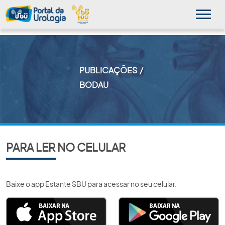
PUBLICAÇÕES
MINHA SBU
BODAU
A SBU
SUA SAÚDE
NOVIDADES
PARA LER NO CELULAR
PUBLICAÇÕES
Baixe o app Estante SBU para acessar no seu celular.
SBU NO CONSULTÓRIO
EDUCAÇÃO CONTINUADA