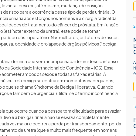
r, levantar peso ou, até mesmo, mudança de posição
 de risco para a ocorrência desse tipo de perda urinária. O
ncia urinária aos esforços nos homens é a cirurgia radical da
modalidades de tratamento do câncer de próstata. Em função
2
io (esfíncter externo da uretra), este pode se tornar
 período pós-operatório. Nas mulheres, os fatores de riscos
pausa, obesidade e prolapsos de órgãos pélvicos (“bexiga
untária de urina que vem acompanhada de um desejo intenso
A
ição da Sociedade Internacional de Continência – ICS). Essa
N
f
acometer ambos os sexos e todas as faixas etárias. A
 o músculo da bexiga se contrai em momentos inadequados,
o o que se chama Síndrome da Bexiga Hiperativa. Quando
orços e também de urgência, utiliza-se o termo incontinência
1
ela que ocorre quando a pessoa tem dificuldade para esvaziar
tivo e a bexiga urinária não se esvazia completamente
r cada vez maior e ocorrer a perda por transbordamento: perda
reitamento de uretra (que é muito mais frequente em homens