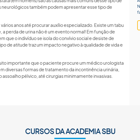
tata (em homens) são as causas mais comuns desse tipo de
A
N
as neurológicos também podem apresentar esse tipo de
f
ários anos até procurar auxílio especializado. Existe um tabu
, a perda de urina não é um evento normal! Em função de
 que o indivíduo se isola do convívio social e desiste de
tipo de atitude traz um impacto negativo à qualidade de vida e
uito importante que o paciente procure um médico urologista
em diversas formas de tratamento da incontinência urinária,
ssoalho pélvico, até cirurgias minimamente invasivas.
CURSOS DA ACADEMIA SBU