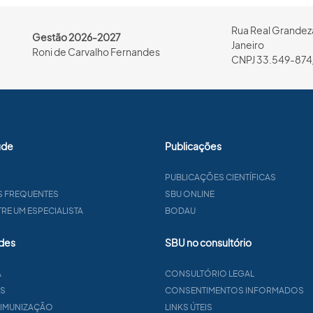
Rua Real Grandeza
Gestão 2026-2027
Janeiro
Roni de Carvalho Fernandes
CNPJ 33.549-874
úde
Publicações
PUBLICAÇÕES CIENTÍFICAS
S FREQUENTES
SBU ONLINE
E UM ESPECIALISTA
BODAU
des
SBU no consultório
A
CONSULTÓRIO LEGAL
AS
CONSENTIMENTOS INFORMADOS
 IMUNIZAÇÃO
LINKS ÚTEIS