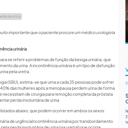
erda de urina
uito importante que o paciente procure um médico urologista
nência urinária
ara se referir a problemas de função da bexiga urinária, que
nto da urina. A incontinência urinária é um tipo de disfunção
rina pela uretra.
ogia (SBU), estima-se que uma a cada 25 pessoas pode sofrer
2
 de 40% das mulheres após a menopausa perdem urina de forma
 necessitam de cirurgia para remoção completa da próstata
ar perda involuntária de urina.
ia, listados abaixo, que podem ocorrer em ambos os sexos:
N
2
rinária de urgênciaIncontinência urinária por transbordamento
t
pela perda involuntária de urina (via uretral) que ocorre