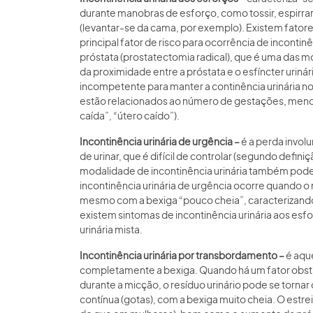
durante manobras de esforço, como tossir, espirra
(levantar-se da cama, por exemplo). Existem fatores
principal fator de risco para ocorrência de incontinê
próstata (prostatectomia radical), que é uma das 
da proximidade entre a próstata e o esfíncter urinár
incompetente para manter a continência urinária no
estão relacionados ao número de gestações, meno
caída”, “útero caído”).
Incontinência urinária de urgência –
é a perda invol
de urinar, que é difícil de controlar (segundo defin
modalidade de incontinência urinária também pode 
incontinência urinária de urgência ocorre quando
mesmo com a bexiga “pouco cheia”, caracterizand
existem sintomas de incontinência urinária aos esf
urinária mista.
Incontinência urinária por transbordamento –
é aqu
completamente a bexiga. Quando há um fator obstru
durante a micção, o resíduo urinário pode se torna
contínua (gotas), com a bexiga muito cheia. O est