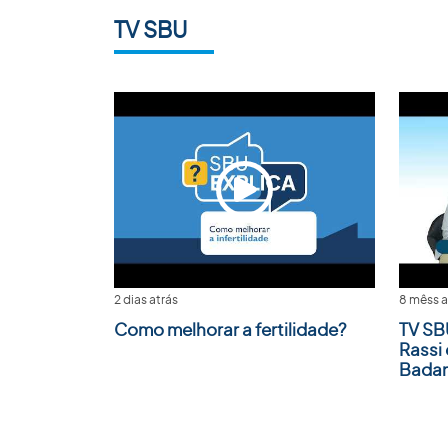
TV SBU
2 dias atrás
8 mêss a
Como melhorar a fertilidade?
TV SB
Rassi 
Badan