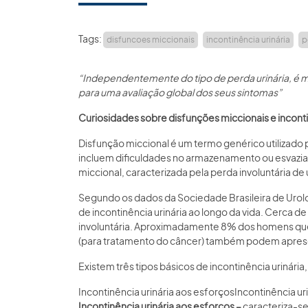
Tags:
disfuncoes miccionais
incontinência urinária
p
“Independentemente do tipo de perda urinária, é m
para uma avaliação global dos seus sintomas”
Curiosidades sobre disfunções miccionais e inconti
Disfunção miccional é um termo genérico utilizado p
incluem dificuldades no armazenamento ou esvaziame
miccional, caracterizada pela perda involuntária de u
Segundo os dados da Sociedade Brasileira de Urol
de incontinência urinária ao longo da vida. Cerca
involuntária. Aproximadamente 8% dos homens que
(para tratamento do câncer) também podem apresent
Existem três tipos básicos de incontinência urinár
Incontinência urinária aos esforçosIncontinência u
Incontinência urinária aos esforços –
caracteriza-se 