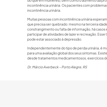
do que em mulheres), bem como o aumento da prós
incontinência urinária. Os pacientes com problem
incontinência urinária.
Muitas pessoas com incontinência urinária esperam v
que precisa ser quebrado: mesmo na terceira idade
constrangimento ou falta de informação, há casos em
participar de atividades de lazer e recreação. Esse 
pode estar associado à depressão.
Independentemente do tipo de perda urinária, é m
para uma avaliação global dos seus sintomas. Exist
desde tratamentos medicamentosos, exercícios do a
Dr. Márcio Averbeck – Porto Alegre, RS