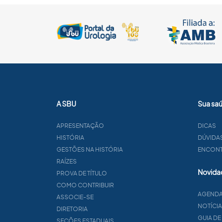
A SBU
Sua sa
APRESENTAÇÃO
DICAS
HISTÓRIA
DÚVIDA
GESTÕES NA HISTÓRIA
ENCONTR
RAÍZES
Novida
PROVA DE TÍTULO
COMO CONTRIBUIR
AGEND
ASSOCIE-SE
NOTÍCI
DIRETORIA
GUIA DE
SEÇÕES ESTADUAIS