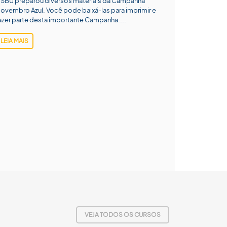
 SBU preparou diversos materiais da Campanha
ovembro Azul. Você pode baixá-las para imprimir e
azer parte desta importante Campanha....
LEIA MAIS
VEJA TODOS OS CURSOS