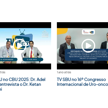
trás
1 ano atrás
U no CBU 2025: Dr. Adel
TV SBU no 16º Congresso
entrevista o Dr. Ketan
Internacional de Uro-onco
i