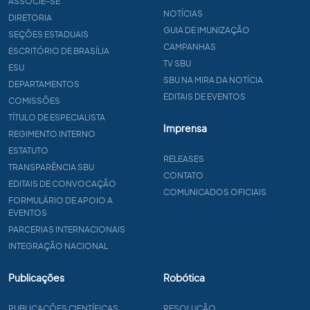
ASSOCIE-SE
NOTÍCIAS
DIRETORIA
GUIA DE IMUNIZAÇÃO
SEÇÕES ESTADUAIS
CAMPANHAS
ESCRITÓRIO DE BRASÍLIA
TV SBU
ESU
SBU NA MIRA DA NOTÍCIA
DEPARTAMENTOS
EDITAIS DE EVENTOS
COMISSÕES
TÍTULO DE ESPECIALISTA
Imprensa
REGIMENTO INTERNO
ESTATUTO
RELEASES
TRANSPARÊNCIA SBU
CONTATO
EDITAIS DE CONVOCAÇÃO
COMUNICADOS OFICIAIS
FORMULÁRIO DE APOIO A
EVENTOS
PARCERIAS INTERNACIONAIS
INTEGRAÇÃO NACIONAL
Publicações
Robótica
PUBLICAÇÕES CIENTÍFICAS
RESOLUÇÃO