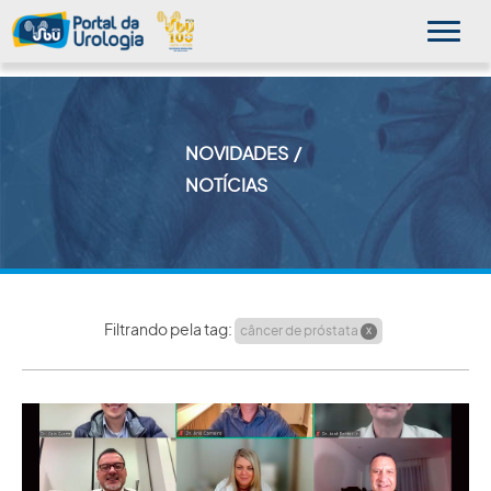
NOVIDADES
MINHA SBU
NOTÍCIAS
A SBU
SUA SAÚDE
NOVIDADES
Filtrando pela tag:
câncer de próstata
X
PUBLICAÇÕES
SBU NO CONSULTÓRIO
EDUCAÇÃO CONTINUADA