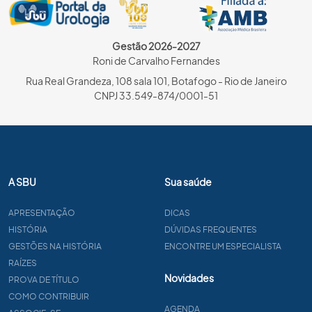
Gestão 2026-2027
Roni de Carvalho Fernandes
Rua Real Grandeza, 108 sala 101, Botafogo - Rio de Janeiro
CNPJ 33.549-874/0001-51
A SBU
Sua saúde
APRESENTAÇÃO
DICAS
HISTÓRIA
DÚVIDAS FREQUENTES
GESTÕES NA HISTÓRIA
ENCONTRE UM ESPECIALISTA
RAÍZES
Novidades
PROVA DE TÍTULO
COMO CONTRIBUIR
AGENDA