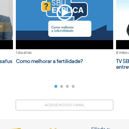
1 dia atrás
8 mêss 
safus
Como melhorar a fertilidade?
TV SB
entre
ACESSE NOSSO CANAL