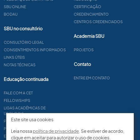
SBU ONLINE
CERTIFICAÇÃO
BODAU
CREDENCIAMENTO
CENTROS CREDENCIADOS
SBU no consultório
Academia SBU
CONSULTÓRIO LEGAL
CONSENTIMENTOS INFORMADOS
PROJETOS
LINKS ÚTEIS
Contato
NOTAS TÉCNICAS
ENTRE EM CONTATO
Educação continuada
FALE COM A CET
FELLOWSHIPS
LIGAS ACADÊMICAS DE
UROLOGIA
Este site usa cookies
PAPER
PROCET
Leia nossa
política de privacidade
. Se estiver de acordo,
EDITAIS
clique em aceitar para autorizar o uso de cookies.