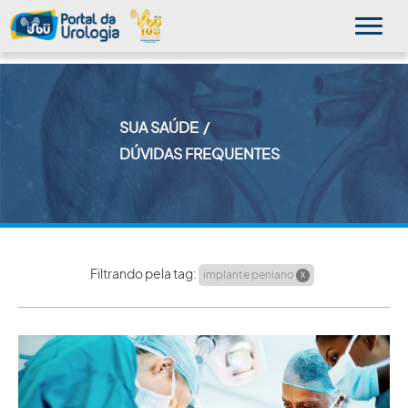
SUA SAÚDE
MINHA SBU
DÚVIDAS FREQUENTES
A SBU
SUA SAÚDE
NOVIDADES
Filtrando pela tag:
implante peniano
X
PUBLICAÇÕES
SBU NO CONSULTÓRIO
EDUCAÇÃO CONTINUADA