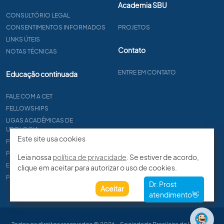
Academia SBU
CONSULTÓRIO LEGAL
CONSENTIMENTOS INFORMADOS
PROJETOS
LINKS ÚTEIS
Contato
NOTAS TÉCNICAS
ENTRE EM CONTATO
Educação continuada
FALE COM A CET
FELLOWSHIPS
LIGAS ACADÊMICAS DE
UROLOGIA
Este site usa cookies
PAPER
PROCET
Leia nossa
política de privacidade
. Se estiver de acordo,
EDITAIS
clique em aceitar para autorizar o uso de cookies.
PROGRAMA DE RESIDÊNCIA
Aceitar