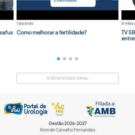
1 dia atrás
8 mêss 
safus
Como melhorar a fertilidade?
TV SB
entre
ACESSE NOSSO CANAL
Gestão 2026-2027
Roni de Carvalho Fernandes