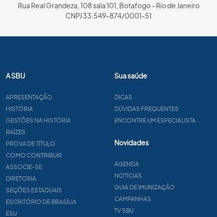
Rua Real Grandeza, 108 sala 101, Botafogo - Rio de Janeiro
CNPJ 33.549-874/0001-51
A SBU
Sua saúde
APRESENTAÇÃO
DICAS
HISTÓRIA
DÚVIDAS FREQUENTES
GESTÕES NA HISTÓRIA
ENCONTRE UM ESPECIALISTA
RAÍZES
Novidades
PROVA DE TÍTULO
COMO CONTRIBUIR
AGENDA
ASSOCIE-SE
NOTÍCIAS
DIRETORIA
GUIA DE IMUNIZAÇÃO
SEÇÕES ESTADUAIS
CAMPANHAS
ESCRITÓRIO DE BRASÍLIA
TV SBU
ESU