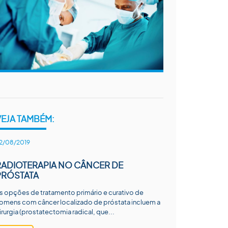
VEJA TAMBÉM:
2/08/2019
RADIOTERAPIA NO CÂNCER DE
PRÓSTATA
s opções de tratamento primário e curativo de
omens com câncer localizado de próstata incluem a
irurgia (prostatectomia radical, que...