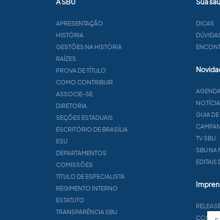
A SBU
Sua sa
APRESENTAÇÃO
DICAS
HISTÓRIA
DÚVIDA
GESTÕES NA HISTÓRIA
ENCONTR
RAÍZES
Novida
PROVA DE TÍTULO
COMO CONTRIBUIR
AGEND
ASSOCIE-SE
NOTÍCI
DIRETORIA
GUIA DE
SEÇÕES ESTADUAIS
CAMPA
ESCRITÓRIO DE BRASÍLIA
TV SBU
ESU
SBU NA 
DEPARTAMENTOS
EDITAIS
COMISSÕES
TÍTULO DE ESPECIALISTA
Impren
REGIMENTO INTERNO
ESTATUTO
RELEAS
TRANSPARÊNCIA SBU
CONTA