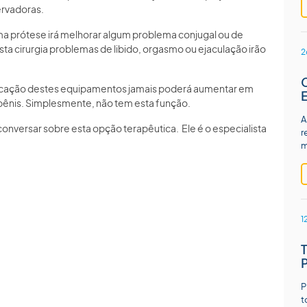
ervadoras.
ma prótese irá melhorar algum problema conjugal ou de
ta cirurgia problemas de libido, orgasmo ou ejaculação irão
2
colocação destes equipamentos jamais poderá aumentar em
pênis. Simplesmente, não tem esta função.
A
nversar sobre esta opção terapêutica. Ele é o especialista
r
m
1
P
t