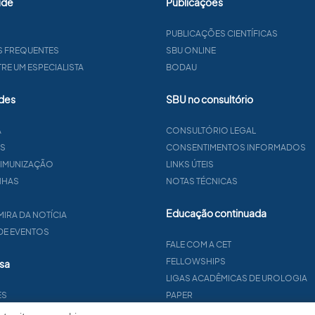
úde
Publicações
PUBLICAÇÕES CIENTÍFICAS
S FREQUENTES
SBU ONLINE
E UM ESPECIALISTA
BODAU
des
SBU no consultório
A
CONSULTÓRIO LEGAL
AS
CONSENTIMENTOS INFORMADOS
 IMUNIZAÇÃO
LINKS ÚTEIS
NHAS
NOTAS TÉCNICAS
Educação continuada
MIRA DA NOTÍCIA
 DE EVENTOS
FALE COM A CET
FELLOWSHIPS
sa
LIGAS ACADÊMICAS DE UROLOGIA
ES
PAPER
TO
PROCET