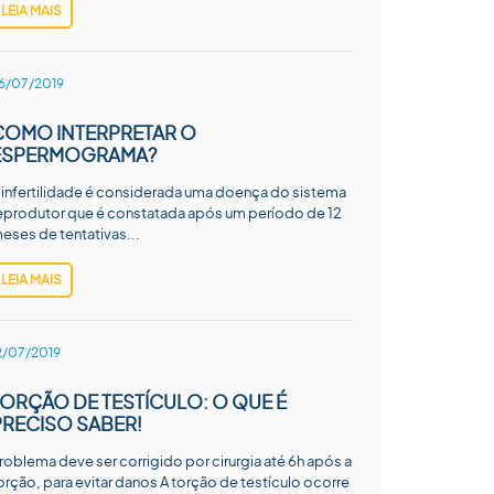
LEIA MAIS
6/07/2019
COMO INTERPRETAR O
ESPERMOGRAMA?
 infertilidade é considerada uma doença do sistema
eprodutor que é constatada após um período de 12
eses de tentativas...
LEIA MAIS
2/07/2019
TORÇÃO DE TESTÍCULO: O QUE É
PRECISO SABER!
roblema deve ser corrigido por cirurgia até 6h após a
orção, para evitar danos A torção de testículo ocorre