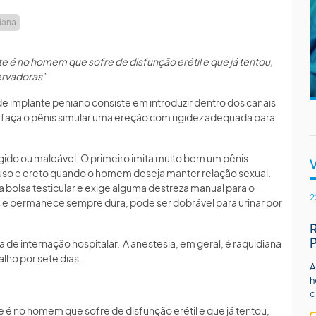
iana
nte é no homem que sofre de disfunção erétil e que já tentou,
ervadoras”
 de implante peniano consiste em introduzir dentro dos canais
faça o pênis simular uma ereção com rigidez adequada para
rígido ou maleável. O primeiro imita muito bem um pênis
ouso e ereto quando o homem deseja manter relação sexual.
 bolsa testicular e exige alguma destreza manual para o
2
es e permanece sempre dura, pode ser dobrável para urinar por
ia de internação hospitalar. A anestesia, em geral, é raquidiana
lho por sete dias.
A
h
c
te é no homem que sofre de disfunção erétil e que já tentou,