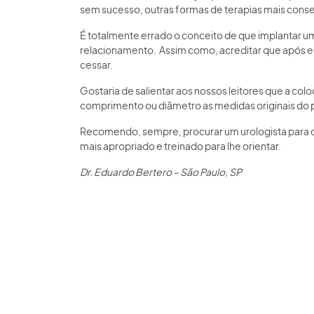
sem sucesso, outras formas de terapias mais cons
É totalmente errado o conceito de que implantar u
relacionamento. Assim como, acreditar que após es
cessar.
Gostaria de salientar aos nossos leitores que a 
comprimento ou diâmetro as medidas originais do 
Recomendo, sempre, procurar um urologista para co
mais apropriado e treinado para lhe orientar.
Dr. Eduardo Bertero – São Paulo, SP