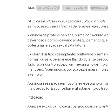
Tags:
disfunção erétil
implante peniano
prótese pen
“A única e exclusiva indicação para colocar o impla
sem sucesso, outras formas de terapias mais cons
A cirurgia de prótese peniana, ou melhor, a cirurgia
cavernosos (corpos cavernosos) equipamento que 
obter uma relação sexual satisfatória.
Existem dois tipos de implante: o inflável e o semir
normal, ou seja, permanece flácido durante o rep
Tudo isso é controlado por um mecanismo dentro da
manuseio. A semirrígida, por sua vez, é mais simpl
exemplo.
A cirurgia é realizada em hospital e necessário um d
mais sedação. É aconselhável afastamento do traba
Indicação
A única e exclusiva indicação para colocar o implan