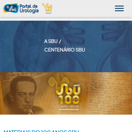
A SBU
MINHA SBU
CENTENÁRIO SBU
A SBU
SUA SAÚDE
NOVIDADES
PUBLICAÇÕES
SBU NO CONSULTÓRIO
EDUCAÇÃO CONTINUADA