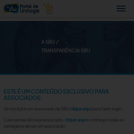
A SBU
MINHA SBU
TRANSPARÊNCIA SBU
A SBU
SUA SAÚDE
NOVIDADES
ESTE É UM CONTEÚDO EXCLUSIVO PARA
ASSOCIADOS.
PUBLICAÇÕES
Se você já é um associado da SBU
clique aqui
para fazer login.
SBU NO CONSULTÓRIO
Caso ainda não seja associado,
clique aqui
e conheça todas as
vantagens de ser um associado.
EDUCAÇÃO CONTINUADA