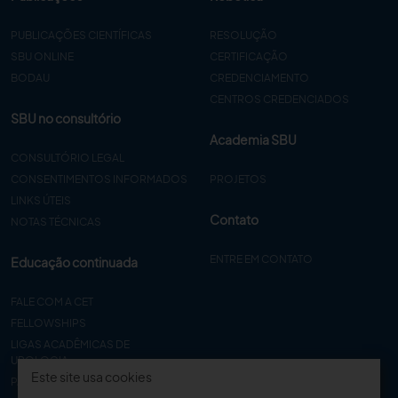
PUBLICAÇÕES CIENTÍFICAS
RESOLUÇÃO
SBU ONLINE
CERTIFICAÇÃO
BODAU
CREDENCIAMENTO
CENTROS CREDENCIADOS
SBU no consultório
Academia SBU
CONSULTÓRIO LEGAL
CONSENTIMENTOS INFORMADOS
PROJETOS
LINKS ÚTEIS
Contato
NOTAS TÉCNICAS
ENTRE EM CONTATO
Educação continuada
FALE COM A CET
FELLOWSHIPS
LIGAS ACADÊMICAS DE
UROLOGIA
Este site usa cookies
PAPER