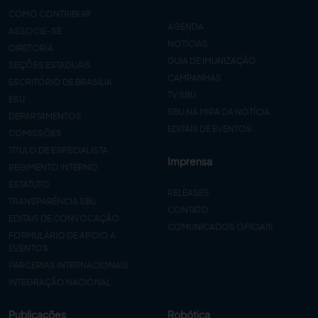
COMO CONTRIBUIR
AGENDA
ASSOCIE-SE
NOTÍCIAS
DIRETORIA
GUIA DE IMUNIZAÇÃO
SEÇÕES ESTADUAIS
CAMPANHAS
ESCRITÓRIO DE BRASÍLIA
TV SBU
ESU
SBU NA MIRA DA NOTÍCIA
DEPARTAMENTOS
EDITAIS DE EVENTOS
COMISSÕES
TÍTULO DE ESPECIALISTA
Imprensa
REGIMENTO INTERNO
ESTATUTO
RELEASES
TRANSPARÊNCIA SBU
CONTATO
EDITAIS DE CONVOCAÇÃO
COMUNICADOS OFICIAIS
FORMULÁRIO DE APOIO A
EVENTOS
PARCERIAS INTERNACIONAIS
INTEGRAÇÃO NACIONAL
Publicações
Robótica