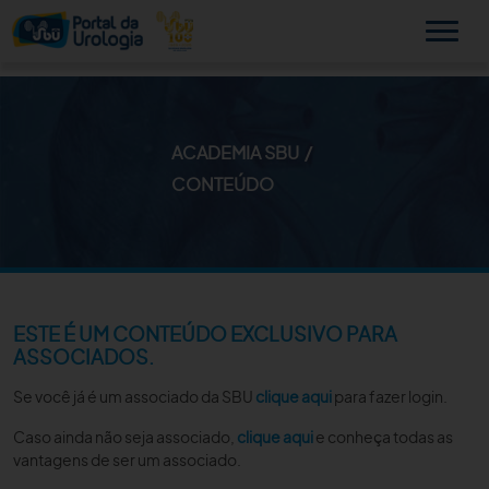
ACADEMIA SBU
MINHA SBU
CONTEÚDO
A SBU
SUA SAÚDE
NOVIDADES
ESTE É UM CONTEÚDO EXCLUSIVO PARA
ASSOCIADOS.
PUBLICAÇÕES
Se você já é um associado da SBU
clique aqui
para fazer login.
SBU NO CONSULTÓRIO
Caso ainda não seja associado,
clique aqui
e conheça todas as
vantagens de ser um associado.
EDUCAÇÃO CONTINUADA