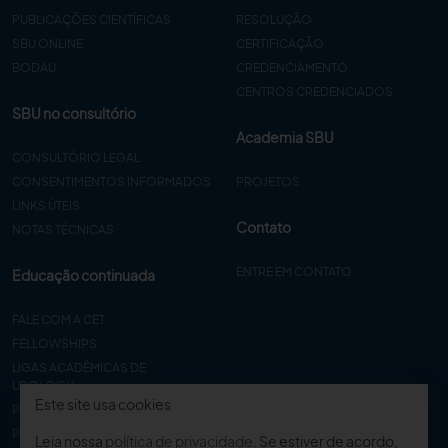
PUBLICAÇÕES CIENTÍFICAS
RESOLUÇÃO
SBU ONLINE
CERTIFICAÇÃO
BODAU
CREDENCIAMENTO
CENTROS CREDENCIADOS
SBU no consultório
Academia SBU
CONSULTÓRIO LEGAL
CONSENTIMENTOS INFORMADOS
PROJETOS
LINKS ÚTEIS
Contato
NOTAS TÉCNICAS
ENTRE EM CONTATO
Educação continuada
FALE COM A CET
FELLOWSHIPS
LIGAS ACADÊMICAS DE
UROLOGIA
Este site usa cookies
PAPER
PROCET
Leia nossa
política de privacidade
. Se estiver de acordo,