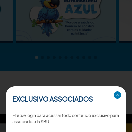
TV SBU
✕
EXCLUSIVO ASSOCIADOS
Efetue login para acessar todo conteúdo exclusivo para
associados da SBU.