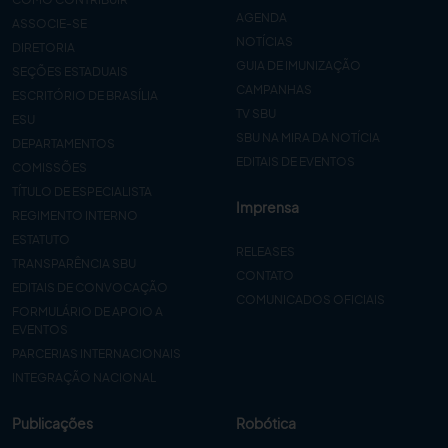
AGENDA
ASSOCIE-SE
NOTÍCIAS
DIRETORIA
GUIA DE IMUNIZAÇÃO
SEÇÕES ESTADUAIS
CAMPANHAS
ESCRITÓRIO DE BRASÍLIA
TV SBU
ESU
SBU NA MIRA DA NOTÍCIA
DEPARTAMENTOS
EDITAIS DE EVENTOS
COMISSÕES
TÍTULO DE ESPECIALISTA
Imprensa
REGIMENTO INTERNO
ESTATUTO
RELEASES
TRANSPARÊNCIA SBU
CONTATO
EDITAIS DE CONVOCAÇÃO
COMUNICADOS OFICIAIS
FORMULÁRIO DE APOIO A
EVENTOS
PARCERIAS INTERNACIONAIS
INTEGRAÇÃO NACIONAL
Publicações
Robótica