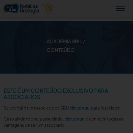
ACADEMIA SBU
MINHA SBU
CONTEÚDO
A SBU
SUA SAÚDE
NOVIDADES
ESTE É UM CONTEÚDO EXCLUSIVO PARA
ASSOCIADOS.
PUBLICAÇÕES
Se você já é um associado da SBU
clique aqui
para fazer login.
SBU NO CONSULTÓRIO
Caso ainda não seja associado,
clique aqui
e conheça todas as
vantagens de ser um associado.
EDUCAÇÃO CONTINUADA