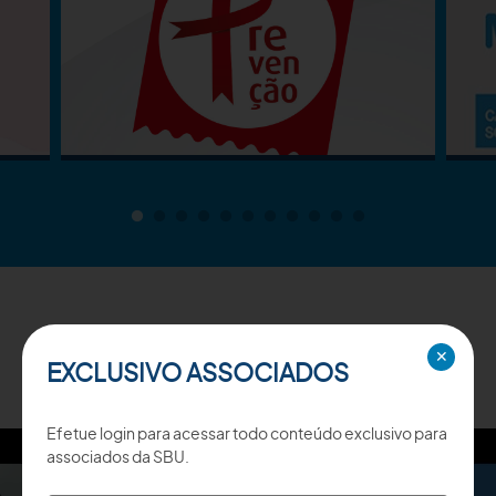
TV SBU
✕
EXCLUSIVO ASSOCIADOS
Efetue login para acessar todo conteúdo exclusivo para
associados da SBU.