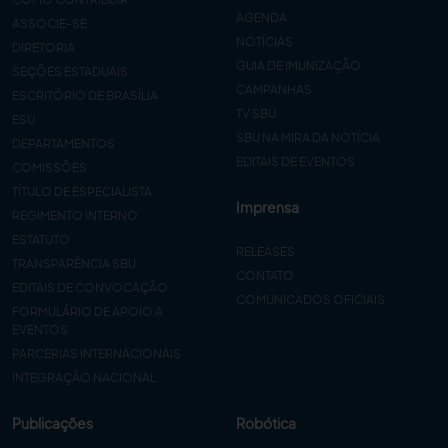
AGENDA
ASSOCIE-SE
NOTÍCIAS
DIRETORIA
GUIA DE IMUNIZAÇÃO
SEÇÕES ESTADUAIS
CAMPANHAS
ESCRITÓRIO DE BRASÍLIA
TV SBU
ESU
SBU NA MIRA DA NOTÍCIA
DEPARTAMENTOS
EDITAIS DE EVENTOS
COMISSÕES
TÍTULO DE ESPECIALISTA
Imprensa
REGIMENTO INTERNO
ESTATUTO
RELEASES
TRANSPARÊNCIA SBU
CONTATO
EDITAIS DE CONVOCAÇÃO
COMUNICADOS OFICIAIS
FORMULÁRIO DE APOIO A
EVENTOS
PARCERIAS INTERNACIONAIS
INTEGRAÇÃO NACIONAL
Publicações
Robótica