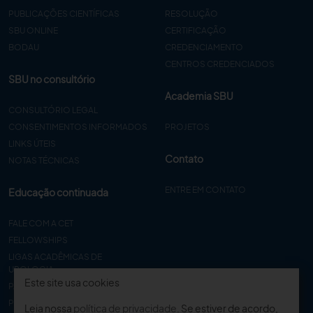
PUBLICAÇÕES CIENTÍFICAS
RESOLUÇÃO
SBU ONLINE
CERTIFICAÇÃO
BODAU
CREDENCIAMENTO
CENTROS CREDENCIADOS
SBU no consultório
Academia SBU
CONSULTÓRIO LEGAL
CONSENTIMENTOS INFORMADOS
PROJETOS
LINKS ÚTEIS
Contato
NOTAS TÉCNICAS
ENTRE EM CONTATO
Educação continuada
FALE COM A CET
FELLOWSHIPS
LIGAS ACADÊMICAS DE
UROLOGIA
Este site usa cookies
PAPER
PROCET
Leia nossa
política de privacidade
. Se estiver de acordo,