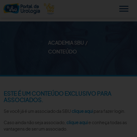
ACADEMIA SBU
MINHA SBU
CONTEÚDO
A SBU
SUA SAÚDE
NOVIDADES
ESTE É UM CONTEÚDO EXCLUSIVO PARA
ASSOCIADOS.
PUBLICAÇÕES
Se você já é um associado da SBU
clique aqui
para fazer login.
SBU NO CONSULTÓRIO
Caso ainda não seja associado,
clique aqui
e conheça todas as
vantagens de ser um associado.
EDUCAÇÃO CONTINUADA