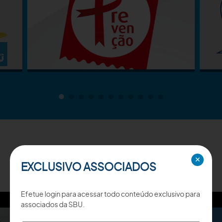
TV SBU
✕
EXCLUSIVO ASSOCIADOS
Efetue login para acessar todo conteúdo exclusivo para
associados da SBU.