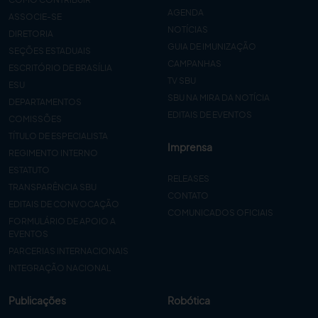
AGENDA
ASSOCIE-SE
NOTÍCIAS
DIRETORIA
GUIA DE IMUNIZAÇÃO
SEÇÕES ESTADUAIS
CAMPANHAS
ESCRITÓRIO DE BRASÍLIA
TV SBU
ESU
SBU NA MIRA DA NOTÍCIA
DEPARTAMENTOS
EDITAIS DE EVENTOS
COMISSÕES
TÍTULO DE ESPECIALISTA
Imprensa
REGIMENTO INTERNO
ESTATUTO
RELEASES
TRANSPARÊNCIA SBU
CONTATO
EDITAIS DE CONVOCAÇÃO
COMUNICADOS OFICIAIS
FORMULÁRIO DE APOIO A
EVENTOS
PARCERIAS INTERNACIONAIS
INTEGRAÇÃO NACIONAL
Publicações
Robótica