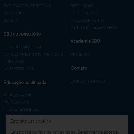
PUBLICAÇÕES CIENTÍFICAS
RESOLUÇÃO
SBU ONLINE
CERTIFICAÇÃO
BODAU
CREDENCIAMENTO
CENTROS CREDENCIADOS
SBU no consultório
Academia SBU
CONSULTÓRIO LEGAL
CONSENTIMENTOS INFORMADOS
PROJETOS
LINKS ÚTEIS
Contato
NOTAS TÉCNICAS
ENTRE EM CONTATO
Educação continuada
FALE COM A CET
FELLOWSHIPS
LIGAS ACADÊMICAS DE
UROLOGIA
Este site usa cookies
PAPER
PROCET
Leia nossa
política de privacidade
. Se estiver de acordo,