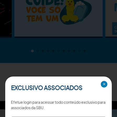
TV SBU
✕
EXCLUSIVO ASSOCIADOS
Efetue login para acessar todo conteúdo exclusivo para
associados da SBU.