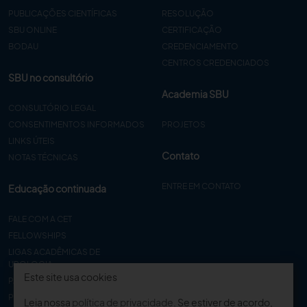
PUBLICAÇÕES CIENTÍFICAS
RESOLUÇÃO
SBU ONLINE
CERTIFICAÇÃO
BODAU
CREDENCIAMENTO
CENTROS CREDENCIADOS
SBU no consultório
Academia SBU
CONSULTÓRIO LEGAL
CONSENTIMENTOS INFORMADOS
PROJETOS
LINKS ÚTEIS
Contato
NOTAS TÉCNICAS
ENTRE EM CONTATO
Educação continuada
FALE COM A CET
FELLOWSHIPS
LIGAS ACADÊMICAS DE
UROLOGIA
Este site usa cookies
PAPER
PROCET
Leia nossa
política de privacidade
. Se estiver de acordo,