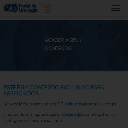
ACADEMIA SBU
MINHA SBU
CONTEÚDO
A SBU
SUA SAÚDE
NOVIDADES
ESTE É UM CONTEÚDO EXCLUSIVO PARA
ASSOCIADOS.
PUBLICAÇÕES
Se você já é um associado da SBU
clique aqui
para fazer login.
SBU NO CONSULTÓRIO
Caso ainda não seja associado,
clique aqui
e conheça todas as
vantagens de ser um associado.
EDUCAÇÃO CONTINUADA