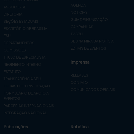
AGENDA
ASSOCIE-SE
NOTÍCIAS
DIRETORIA
GUIA DE IMUNIZAÇÃO
SEÇÕES ESTADUAIS
CAMPANHAS
ESCRITÓRIO DE BRASÍLIA
TV SBU
ESU
SBU NA MIRA DA NOTÍCIA
DEPARTAMENTOS
EDITAIS DE EVENTOS
COMISSÕES
TÍTULO DE ESPECIALISTA
Imprensa
REGIMENTO INTERNO
ESTATUTO
RELEASES
TRANSPARÊNCIA SBU
CONTATO
EDITAIS DE CONVOCAÇÃO
COMUNICADOS OFICIAIS
FORMULÁRIO DE APOIO A
EVENTOS
PARCERIAS INTERNACIONAIS
INTEGRAÇÃO NACIONAL
Publicações
Robótica