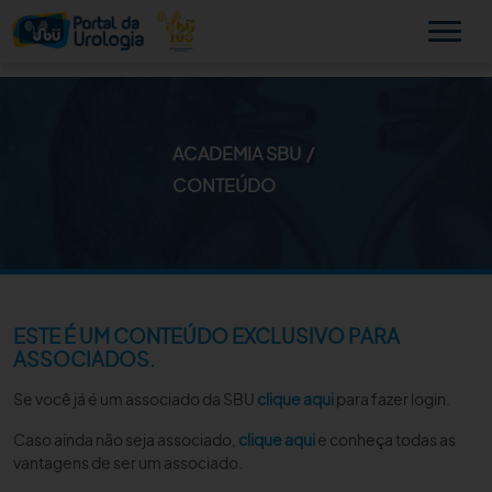
ACADEMIA SBU
MINHA SBU
CONTEÚDO
A SBU
SUA SAÚDE
NOVIDADES
ESTE É UM CONTEÚDO EXCLUSIVO PARA
ASSOCIADOS.
PUBLICAÇÕES
Se você já é um associado da SBU
clique aqui
para fazer login.
SBU NO CONSULTÓRIO
Caso ainda não seja associado,
clique aqui
e conheça todas as
vantagens de ser um associado.
EDUCAÇÃO CONTINUADA