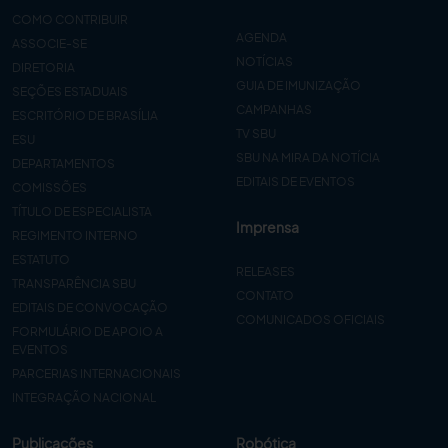
COMO CONTRIBUIR
AGENDA
ASSOCIE-SE
NOTÍCIAS
DIRETORIA
GUIA DE IMUNIZAÇÃO
SEÇÕES ESTADUAIS
CAMPANHAS
ESCRITÓRIO DE BRASÍLIA
TV SBU
ESU
SBU NA MIRA DA NOTÍCIA
DEPARTAMENTOS
EDITAIS DE EVENTOS
COMISSÕES
TÍTULO DE ESPECIALISTA
Imprensa
REGIMENTO INTERNO
ESTATUTO
RELEASES
TRANSPARÊNCIA SBU
CONTATO
EDITAIS DE CONVOCAÇÃO
COMUNICADOS OFICIAIS
FORMULÁRIO DE APOIO A
EVENTOS
PARCERIAS INTERNACIONAIS
INTEGRAÇÃO NACIONAL
Publicações
Robótica