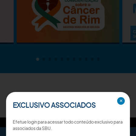
TV SBU
✕
EXCLUSIVO ASSOCIADOS
Efetue login para acessar todo conteúdo exclusivo para
associados da SBU.