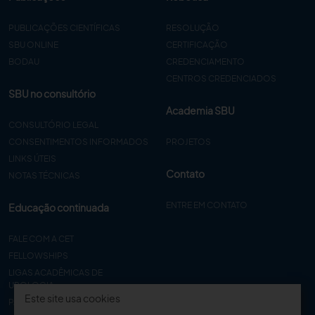
PUBLICAÇÕES CIENTÍFICAS
RESOLUÇÃO
SBU ONLINE
CERTIFICAÇÃO
BODAU
CREDENCIAMENTO
CENTROS CREDENCIADOS
SBU no consultório
Academia SBU
CONSULTÓRIO LEGAL
CONSENTIMENTOS INFORMADOS
PROJETOS
LINKS ÚTEIS
Contato
NOTAS TÉCNICAS
ENTRE EM CONTATO
Educação continuada
FALE COM A CET
FELLOWSHIPS
LIGAS ACADÊMICAS DE
UROLOGIA
Este site usa cookies
PAPER