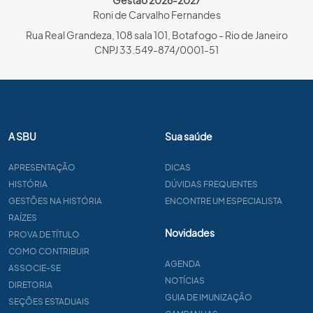
Roni de Carvalho Fernandes
Rua Real Grandeza, 108 sala 101, Botafogo - Rio de Janeiro
CNPJ 33.549-874/0001-51
A SBU
Sua saúde
APRESENTAÇÃO
DICAS
HISTÓRIA
DÚVIDAS FREQUENTES
GESTÕES NA HISTÓRIA
ENCONTRE UM ESPECIALISTA
RAÍZES
Novidades
PROVA DE TÍTULO
COMO CONTRIBUIR
AGENDA
ASSOCIE-SE
NOTÍCIAS
DIRETORIA
GUIA DE IMUNIZAÇÃO
SEÇÕES ESTADUAIS