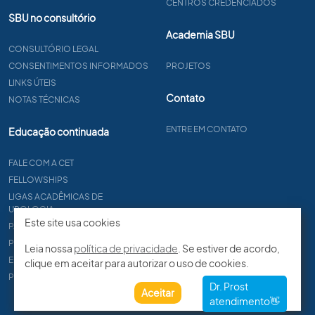
CENTROS CREDENCIADOS
SBU no consultório
Academia SBU
CONSULTÓRIO LEGAL
CONSENTIMENTOS INFORMADOS
PROJETOS
LINKS ÚTEIS
Contato
NOTAS TÉCNICAS
ENTRE EM CONTATO
Educação continuada
FALE COM A CET
FELLOWSHIPS
LIGAS ACADÊMICAS DE
UROLOGIA
Este site usa cookies
PAPER
PROCET
Leia nossa
política de privacidade
. Se estiver de acordo,
EDITAIS
clique em aceitar para autorizar o uso de cookies.
PROGRAMA DE RESIDÊNCIA
Aceitar