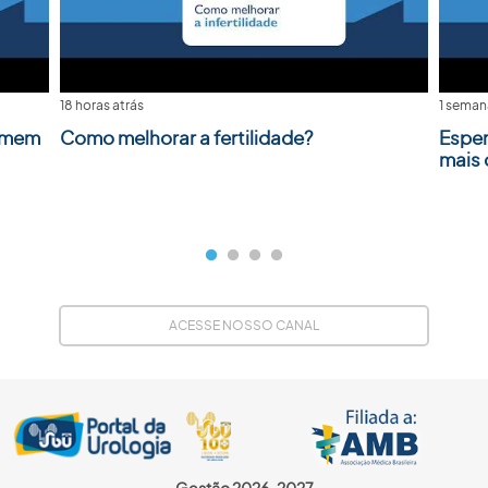
18 horas atrás
1 seman
homem
Como melhorar a fertilidade?
Esper
mais
ACESSE NOSSO CANAL
Gestão 2026-2027