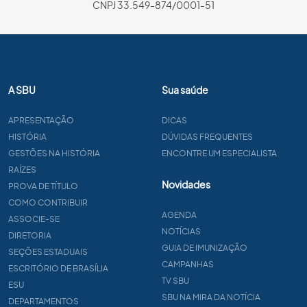
CNPJ 33.549-874/0001-51
A SBU
Sua saúde
APRESENTAÇÃO
DICAS
HISTÓRIA
DÚVIDAS FREQUENTES
GESTÕES NA HISTÓRIA
ENCONTRE UM ESPECIALISTA
RAÍZES
Novidades
PROVA DE TÍTULO
COMO CONTRIBUIR
AGENDA
ASSOCIE-SE
NOTÍCIAS
DIRETORIA
GUIA DE IMUNIZAÇÃO
SEÇÕES ESTADUAIS
CAMPANHAS
ESCRITÓRIO DE BRASÍLIA
TV SBU
ESU
SBU NA MIRA DA NOTÍCIA
DEPARTAMENTOS