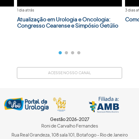
1 dia atrás
3 dias a
Atualização em Urologia e Oncologia:
Como 
Congresso Cearense e Simpósio Getúlio
ACESSE NOSSO CANAL
Gestão 2026-2027
Roni de Carvalho Fernandes
Rua Real Grandeza, 108 sala 101, Botafogo - Rio de Janeiro