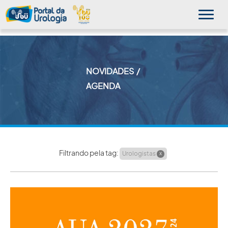
NOVIDADES
MINHA SBU
AGENDA
A SBU
SUA SAÚDE
NOVIDADES
Filtrando pela tag:
Urologistas
X
PUBLICAÇÕES
SBU NO CONSULTÓRIO
EDUCAÇÃO CONTINUADA