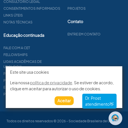
CONSULTÓRIO LEGAL
CONSENTIMENTOS INFORMADOS
PROJETOS
LINKS ÚTEIS
Contato
NOTAS TÉCNICAS
ENTRE EM CONTATO
Educação continuada
FALE COM A CET
FELLOWSHIPS
LIGAS ACADÊMICAS DE
UROLOGIA
Este site usa cookies
PAPER
PROCET
Leia nossa
política de privacidade
. Se estiver de acordo,
EDITAIS
clique em aceitar para autorizar o uso de cookies.
PROGRAMA DE RESIDÊNCIA
Aceitar
Todos os direitos reservados © 2026 - Sociedade Brasileira de Urologia