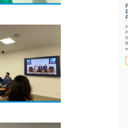
P
P
D
B
e