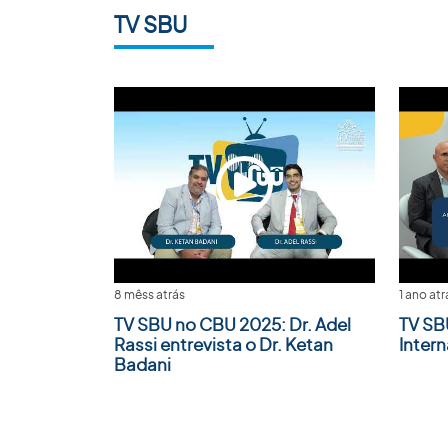
TV SBU
8 mêss atrás
1 ano atr
TV SBU no CBU 2025: Dr. Adel
TV SB
Rassi entrevista o Dr. Ketan
Inter
Badani