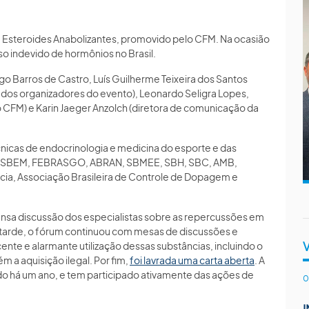
 de Esteroides Anabolizantes, promovido pelo CFM. Na ocasião
so indevido de hormônios no Brasil.
go Barros de Castro, Luís Guilherme Teixeira dos Santos
os organizadores do evento), Leonardo Seligra Lopes,
o CFM) e Karin Jaeger Anzolch (diretora de comunicação da
nicas de endocrinologia e medicina do esporte e das
omo SBEM, FEBRASGO, ABRAN, SBMEE, SBH, SBC, AMB,
cia, Associação Brasileira de Controle de Dopagem e
nsa discussão dos especialistas sobre as repercussões em
 À tarde, o fórum continuou com mesas de discussões e
ente e alarmante utilização dessas substâncias, incluindo o
 a aquisição ilegal. Por fim,
foi lavrada uma carta aberta
. A
do há um ano, e tem participado ativamente das ações de
0