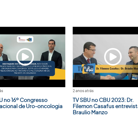
ás
2 anos atrás
U no 16º Congresso
TV SBU no CBU 2023: Dr.
nacional de Uro-oncologia
Filemon Casafus entrevista
Braulio Manzo