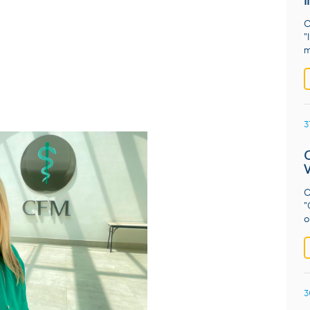
O
"
m
3
O
"
o
3