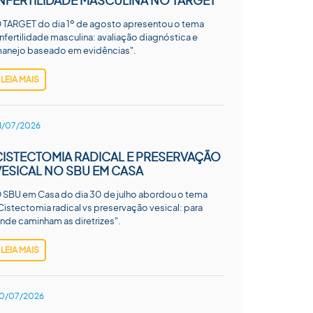
INFERTILIDADE MASCULINA NO TARGET
 TARGET do dia 1º de agosto apresentou o tema
Infertilidade masculina: avaliação diagnóstica e
anejo baseado em evidências".
LEIA MAIS
1/07/2026
CISTECTOMIA RADICAL E PRESERVAÇÃO
VESICAL NO SBU EM CASA
 SBU em Casa do dia 30 de julho abordou o tema
Cistectomia radical vs preservação vesical: para
nde caminham as diretrizes".
LEIA MAIS
0/07/2026