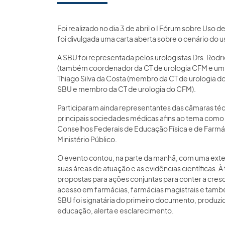
Foi realizado no dia 3 de abril o I Fórum sobre Uso
foi divulgada uma carta aberta sobre o cenário do u
A SBU foi representada pelos urologistas Drs. Rodri
(também coordenador da CT de urologia CFM e um d
Thiago Silva da Costa (membro da CT de urologia d
SBU e membro da CT de urologia do CFM).
Participaram ainda representantes das câmaras téc
principais sociedades médicas afins ao tema c
Conselhos Federais de Educação Física e de Farmá
Ministério Público.
O evento contou, na parte da manhã, com uma exte
suas áreas de atuação e as evidências científicas.
propostas para ações conjuntas para conter a cresc
acesso em farmácias, farmácias magistrais e também
SBU foi signatária do primeiro documento, produzi
educação, alerta e esclarecimento.