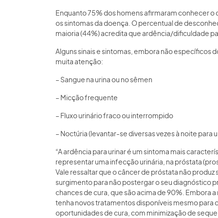
Enquanto 75% dos homens afirmaram conhecer o c
os sintomas da doença. O percentual de desconheci
maioria (44%) acredita que ardência/dificuldade pa
Alguns sinais e sintomas, embora não específicos
muita atenção:
– Sangue na urina ou no sêmen
– Micção frequente
– Fluxo urinário fraco ou interrompido
– Noctúria (levantar-se diversas vezes à noite para u
“A ardência para urinar é um sintoma mais caracter
representar uma infecção urinária, na próstata (pros
Vale ressaltar que o câncer de próstata não produz 
surgimento para não postergar o seu diagnóstico 
chances de cura, que são acima de 90%. Embora a m
tenha novos tratamentos disponíveis mesmo para 
oportunidades de cura, com minimização de sequelas