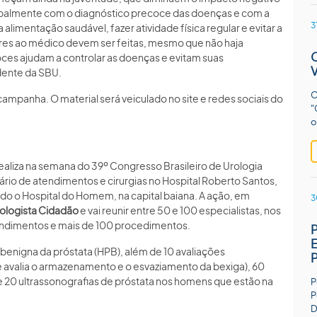
cipalmente com o diagnóstico precoce das doenças e com a
3
alimentação saudável, fazer atividade física regular e evitar a
ares ao médico devem ser feitas, mesmo que não haja
ces ajudam a controlar as doenças e evitam suas
idente da SBU.
O
campanha. O material será veiculado no site e redes sociais do
"
o
ealiza na semana do 39º Congresso Brasileiro de Urologia
rio de atendimentos e cirurgias no Hospital Roberto Santos,
zado o Hospital do Homem, na capital baiana. A ação, em
3
ologista Cidadão
e vai reunir entre 50 e 100 especialistas, nos
atendimentos e mais de 100 procedimentos.
a benigna da próstata (HPB), além de 10 avaliações
e avalia o armazenamento e o esvaziamento da bexiga), 60
 e 20 ultrassonografias de próstata nos homens que estão na
P
P
D