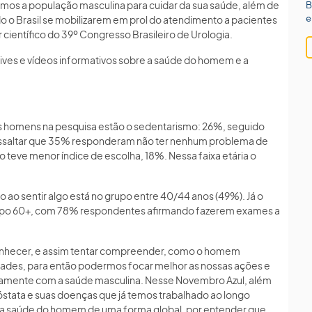
zemos a população masculina para cuidar da sua saúde, além de
B
e
o o Brasil se mobilizarem em prol do atendimento a pacientes
r científico do 39º Congresso Brasileiro de Urologia.
á lives e vídeos informativos sobre a saúde do homem e a
s homens na pesquisa estão o sedentarismo: 26%, seguido
 ressaltar que 35% responderam não ter nenhum problema de
teve menor índice de escolha, 18%. Nessa faixa etária o
ao sentir algo está no grupo entre 40/44 anos (49%). Já o
rupo 60+, com 78% respondentes afirmando fazerem exames a
conhecer, e assim tentar compreender, como o homem
lidades, para então podermos focar melhor as nossas ações e
riamente com a saúde masculina. Nesse Novembro Azul, além
óstata e suas doenças que já temos trabalhado ao longo
a saúde do homem de uma forma global, por entender que