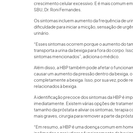
crescimento celular excessivo. E é mais comum em
SBU, Dr. Roni Fernandes.
Os sintomas incluem aumento da frequência de urinar 
dificuldade para iniciar a micção, sensação de urgên
urinário.
“Esses sintomas ocorrem porque o aumento do tama
transporta a urina da bexiga para fora do corpo. Isso
sintomas mencionados”, adiciona o médico.
Além disso, a HBP também pode afetar o funcioname
causar um aumento da pressão dentro da bexiga, o
completamente a bexiga. Isso, por sua vez, pode re
relacionados à bexiga.
A identificação precoce dos sintomas da HBP é imp
imediatamente. Existem várias opções de tratament
tamanho da próstata e aliviar os sintomas, terapia
mais graves, cirurgia para remover a parte da prós
“Em resumo, a HBP é uma doença comum em homens