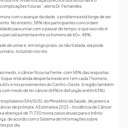
 dos rins. A identificação precoce dos sintomas e o
complicações futuras”, alerta Dr. Fernandes.
omuns com o avançar da idade, o problema está longe de ser
ento. No entanto, 38% dos participantes concordam
uldade para urinar com o passar do tempo, e que isso não é
ou parcial) aumenta entre os homens de 60+, 48%.
de de urinar e, em longo prazo, se não tratada, ela pode
rinário, incluindo nos rins.
is medo, o câncer ficou na frente, com 58% das respostas.
 toque retal ainda desperta medo em 1 em cada 7 homens,
ns 60+ e nos provenientes do Centro-Oeste. A região também
 com medo de ter câncer (64%) e disfunção erétil (43%).
pitalares (SIH/SUS), do Ministério da Saúde, de janeiro a
âncer de próstata. A Estimativa 2023 – Incidência de Câncer
ra a doença é de 71.730 novos casos anuais para o triênio
nça, de acordo com o Sistema de Informações sobre
tes por dia.