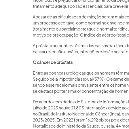
incômodos e prejudicar o funcionamento da bexiga e
tratamento adequado são essenciais para prevenir 
Apesar de as dificuldades de micção serem mais c
um processo aceitável como normal no envelhecim
(totalmente ou parcialmente) que é normal ter dific
motivo de preocupação. O índice de acordo (total 
A próstata aumentada é uma das causas da dificulda
causar retenção urinária, infecções e lesão no trato u
O câncer de próstata
Entre as doenças urológicas que os homens têm ma
Seguido pela impotência sexual (37%). O exame de
sendo esse receio mais prevalente entre os home
se destaca por ter a maior concentração de homens
De acordo com dados do Sistema de Informações Hos
julho de 2023 houve 21.803 internações devido ao c
no Brasil, do Instituto Nacional de Câncer (Inca), pa
2023/2025. Em 2022 foram 16.292 óbitos pela doe
Mortalidade do Ministério da Saúde, ou seja, 44 mor