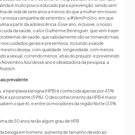
 ainda é muito pouco educado para a prevenção, sendo sem
tiva de vida de sete anos a menos do que a mulher em nosso
com a nossa campanha de setembro, a #VemProUro, em que
na a partir da adolescência. Esse ano, inclusive, o nosso
cuida da saúde, o ator Guilherme Berenguer, que vem trazer
problemas de saúde, que sabidamente vão se tornando mais
 nos cuidados gerais e preventivos, incluindo a saúde
 ele mesmo deseja, com qualidade, longevidade, com menos
ndo a sexual, correndo menos ‘atrás do prejuízo’ e prevenindo
 Novembro Azul desse ano e idealizadora da pesquisa, a
Anzolch.
ais prevalente
a, a hiperplasia benigna (HPB) é conhecida apenas por 43%
5%) e a prostatite (59%). O desconhecimento da HPB é maior
 sabem o que é), e entre os moradores da região Norte (33%
ima de 50 anos terão algum grau de HPB.
xo da bexiga em homens, aumenta de tamanho devido ao