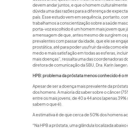
devem andar juntos, e que o homem culturalmente
dúvida uma das razões para a diferença de expecta
país. Esse estudo vem em sequência, portanto, 
trabalhamos a conscientização sobre a saúde masculi
porta-voz escolhido é um homem mais jovem que já 
a mensagem de que, antes mesmo de surgirem os 
prevalentes com passar da idade, que ele se engaje
prostática, até para poder usufruir da vida como
medo e mais satisfação em todas as esferas, inclui
mais doenças”, ressalta uma das coordenadoras do
diretora de comunicação da SBU, Dra. Karin Jaeger 
HPB: problema da próstata menos conhecido é o m
Apesar de ser a doença mais prevalente da próstat
dos homens. A maioria diz saber sobre o câncer (7
entre os mais jovens, de 40 a 44 anos (apenas 39%
sabem o que é).
A estimativa é de que cerca de 50% dos homens ac
“Na HPB a próstata, uma glândula localizada abai