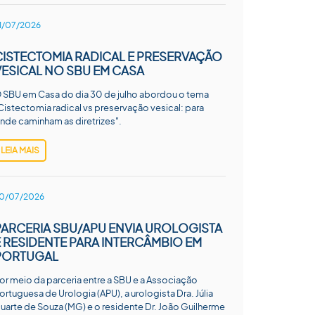
1/07/2026
CISTECTOMIA RADICAL E PRESERVAÇÃO
VESICAL NO SBU EM CASA
 SBU em Casa do dia 30 de julho abordou o tema
Cistectomia radical vs preservação vesical: para
nde caminham as diretrizes".
LEIA MAIS
0/07/2026
PARCERIA SBU/APU ENVIA UROLOGISTA
E RESIDENTE PARA INTERCÂMBIO EM
PORTUGAL
or meio da parceria entre a SBU e a Associação
ortuguesa de Urologia (APU), a urologista Dra. Júlia
uarte de Souza (MG) e o residente Dr. João Guilherme