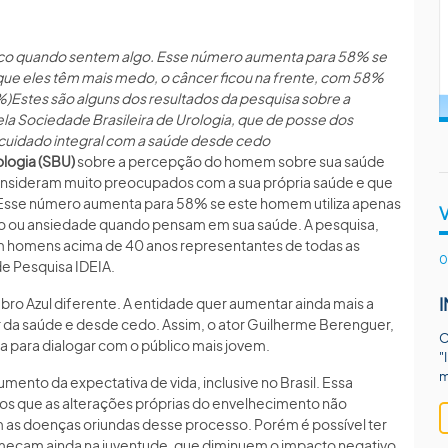
co quando sentem algo. Esse número aumenta para 58% se
que eles têm mais medo, o câncer ficou na frente, com 58%
%)
Estes são alguns dos resultados da pesquisa sobre a
a Sociedade Brasileira de Urologia, que de posse dos
cuidado integral com a saúde desde cedo
ologia (SBU)
sobre a percepção do homem sobre sua saúde
onsideram muito preocupados com a sua própria saúde e que
Esse número aumenta para 58% se este homem utiliza apenas
o ou ansiedade quando pensam em sua saúde. A pesquisa,
com homens acima de 40 anos representantes de todas as
0
 de Pesquisa IDEIA.
ro Azul diferente. A entidade quer aumentar ainda mais a
 da saúde e desde cedo. Assim, o ator Guilherme Berenguer,
O
 para dialogar com o público mais jovem.
"
m
ento da expectativa de vida, inclusive no Brasil. Essa
os que as alterações próprias do envelhecimento não
m as doenças oriundas desse processo. Porém é possível ter
eçam ainda na juventude, que diminuem o impacto negativo