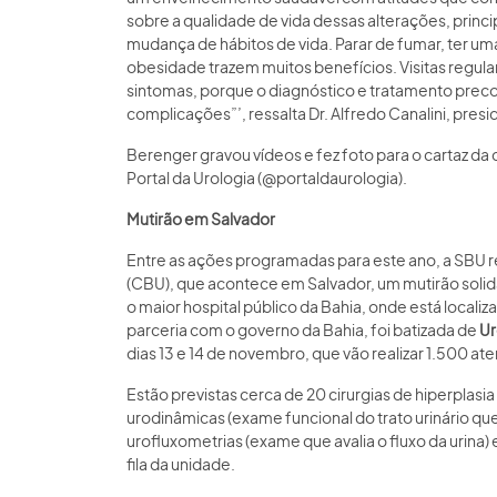
sobre a qualidade de vida dessas alterações, prin
mudança de hábitos de vida. Parar de fumar, ter uma 
obesidade trazem muitos benefícios. Visitas regul
sintomas, porque o diagnóstico e tratamento preco
complicações”’, ressalta Dr. Alfredo Canalini, pres
Berenger gravou vídeos e fez foto para o cartaz da 
Portal da Urologia (@portaldaurologia).
Mutirão em Salvador
Entre as ações programadas para este ano, a SBU r
(CBU), que acontece em Salvador, um mutirão solidá
o maior hospital público da Bahia, onde está locali
parceria com o governo da Bahia, foi batizada de
Ur
dias 13 e 14 de novembro, que vão realizar 1.500 
Estão previstas cerca de 20 cirurgias de hiperplasi
urodinâmicas (exame funcional do trato urinário qu
urofluxometrias (exame que avalia o fluxo da urina)
fila da unidade.