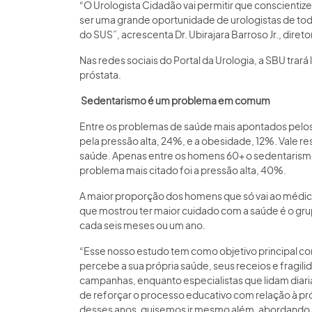
“O Urologista Cidadão vai permitir que conscienti
ser uma grande oportunidade de urologistas de tod
do SUS”, acrescenta Dr. Ubirajara Barroso Jr., direto
Nas redes sociais do Portal da Urologia, a SBU trar
próstata.
Sedentarismo é um problema em comum
Entre os problemas de saúde mais apontados pelo
pela pressão alta, 24%, e a obesidade, 12%. Vale
saúde. Apenas entre os homens 60+ o sedentarismo 
problema mais citado foi a pressão alta, 40%.
A maior proporção dos homens que só vai ao médico 
que mostrou ter maior cuidado com a saúde é o g
cada seis meses ou um ano.
“Esse nosso estudo tem como objetivo principal 
percebe a sua própria saúde, seus receios e fragi
campanhas, enquanto especialistas que lidam dia
de reforçar o processo educativo com relação à pr
desses anos, quisemos ir mesmo além, abordando 