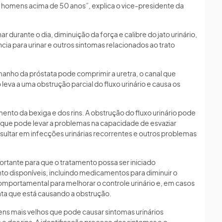
 homens acima de 50 anos”, explica o vice-presidente da
durante o dia, diminuição da força e calibre do jato urinário,
cia para urinar e outros sintomas relacionados ao trato
nho da próstata pode comprimir a uretra, o canal que
 leva a uma obstrução parcial do fluxo urinário e causa os
nto da bexiga e dos rins. A obstrução do fluxo urinário pode
 que pode levar a problemas na capacidade de esvaziar
sultar em infecções urinárias recorrentes e outros problemas
ortante para que o tratamento possa ser iniciado
o disponíveis, incluindo medicamentos para diminuir o
 comportamental para melhorar o controle urinário e, em casos
tata que está causando a obstrução.
 mais velhos que pode causar sintomas urinários