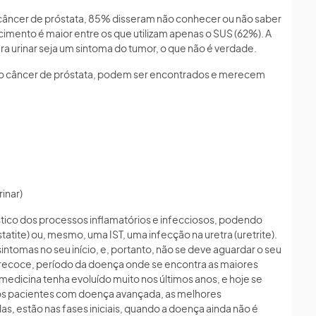
âncer de próstata, 85% disseram não conhecer ou não saber
mento é maior entre os que utilizam apenas o SUS (62%). A
ra urinar seja um sintoma do tumor, o que não é verdade.
 do câncer de próstata, podem ser encontrados e merecem
rinar)
ístico dos processos inflamatórios e infecciosos, podendo
tatite) ou, mesmo, uma IST, uma infecção na uretra (uretrite).
sintomas no seu início, e, portanto, não se deve aguardar o seu
precoce, período da doença onde se encontra as maiores
edicina tenha evoluído muito nos últimos anos, e hoje se
os pacientes com doença avançada, as melhores
, estão nas fases iniciais, quando a doença ainda não é