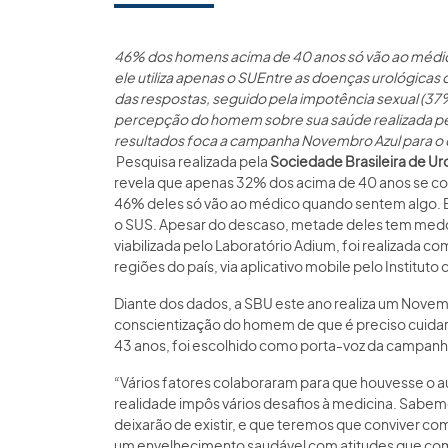
46% dos homens acima de 40 anos só vão ao médi
ele utiliza apenas o SU
Entre as doenças urológicas 
das respostas, seguido pela impotência sexual (37
percepção do homem sobre sua saúde realizada pel
resultados foca a campanha Novembro Azul para o 
Pesquisa realizada pela
Sociedade Brasileira de Ur
revela que apenas 32% dos acima de 40 anos se c
46% deles só vão ao médico quando sentem algo. 
o SUS. Apesar do descaso, metade deles tem med
viabilizada pelo Laboratório Adium, foi realizada 
regiões do país, via aplicativo mobile pelo Instituto
Diante dos dados, a SBU este ano realiza um Novemb
conscientização do homem de que é preciso cuidar
43 anos, foi escolhido como porta-voz da campanha
“Vários fatores colaboraram para que houvesse o aum
realidade impôs vários desafios à medicina. Sabem
deixarão de existir, e que teremos que conviver co
um envelhecimento saudável com atitudes que com