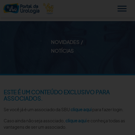
NOVIDADES
MINHA SBU
NOTÍCIAS
A SBU
SUA SAÚDE
NOVIDADES
ESTE É UM CONTEÚDO EXCLUSIVO PARA
ASSOCIADOS.
PUBLICAÇÕES
Se você já é um associado da SBU
clique aqui
para fazer login.
SBU NO CONSULTÓRIO
Caso ainda não seja associado,
clique aqui
e conheça todas as
vantagens de ser um associado.
EDUCAÇÃO CONTINUADA