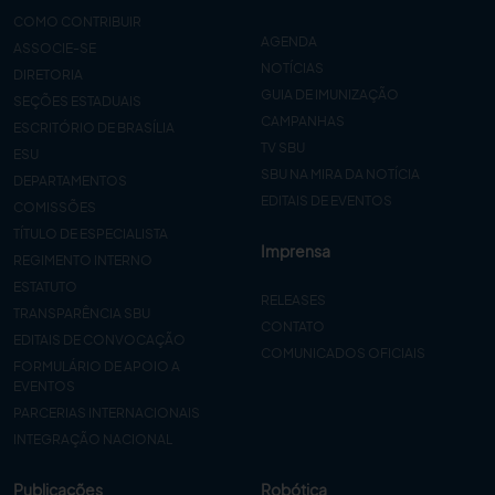
COMO CONTRIBUIR
AGENDA
ASSOCIE-SE
NOTÍCIAS
DIRETORIA
GUIA DE IMUNIZAÇÃO
SEÇÕES ESTADUAIS
CAMPANHAS
ESCRITÓRIO DE BRASÍLIA
TV SBU
ESU
SBU NA MIRA DA NOTÍCIA
DEPARTAMENTOS
EDITAIS DE EVENTOS
COMISSÕES
TÍTULO DE ESPECIALISTA
Imprensa
REGIMENTO INTERNO
ESTATUTO
RELEASES
TRANSPARÊNCIA SBU
CONTATO
EDITAIS DE CONVOCAÇÃO
COMUNICADOS OFICIAIS
FORMULÁRIO DE APOIO A
EVENTOS
PARCERIAS INTERNACIONAIS
INTEGRAÇÃO NACIONAL
Publicações
Robótica