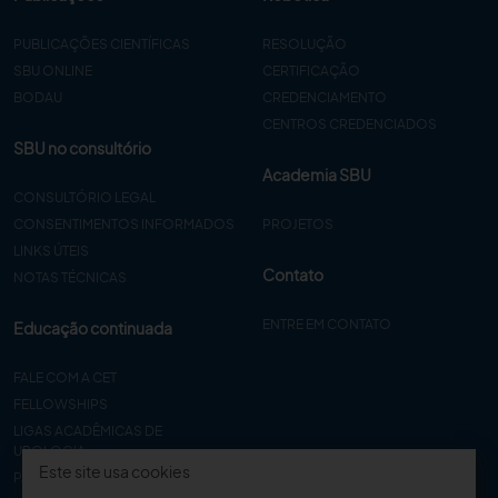
PUBLICAÇÕES CIENTÍFICAS
RESOLUÇÃO
SBU ONLINE
CERTIFICAÇÃO
BODAU
CREDENCIAMENTO
CENTROS CREDENCIADOS
SBU no consultório
Academia SBU
CONSULTÓRIO LEGAL
CONSENTIMENTOS INFORMADOS
PROJETOS
LINKS ÚTEIS
Contato
NOTAS TÉCNICAS
ENTRE EM CONTATO
Educação continuada
FALE COM A CET
FELLOWSHIPS
LIGAS ACADÊMICAS DE
UROLOGIA
Este site usa cookies
PAPER