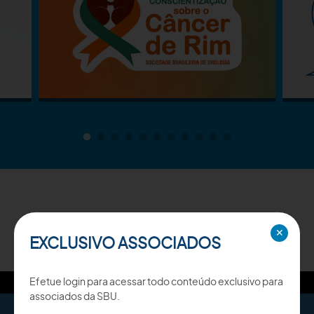
TV SBU
✕
EXCLUSIVO ASSOCIADOS
Efetue login para acessar todo conteúdo exclusivo para
associados da SBU.