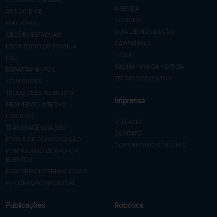
AGENDA
ASSOCIE-SE
NOTÍCIAS
DIRETORIA
GUIA DE IMUNIZAÇÃO
SEÇÕES ESTADUAIS
CAMPANHAS
ESCRITÓRIO DE BRASÍLIA
TV SBU
ESU
SBU NA MIRA DA NOTÍCIA
DEPARTAMENTOS
EDITAIS DE EVENTOS
COMISSÕES
TÍTULO DE ESPECIALISTA
Imprensa
REGIMENTO INTERNO
ESTATUTO
RELEASES
TRANSPARÊNCIA SBU
CONTATO
EDITAIS DE CONVOCAÇÃO
COMUNICADOS OFICIAIS
FORMULÁRIO DE APOIO A
EVENTOS
PARCERIAS INTERNACIONAIS
INTEGRAÇÃO NACIONAL
Publicações
Robótica