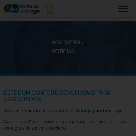
NOVIDADES
MINHA SBU
NOTÍCIAS
A SBU
SUA SAÚDE
NOVIDADES
ESTE É UM CONTEÚDO EXCLUSIVO PARA
ASSOCIADOS.
PUBLICAÇÕES
Se você já é um associado da SBU
clique aqui
para fazer login.
SBU NO CONSULTÓRIO
Caso ainda não seja associado,
clique aqui
e conheça todas as
vantagens de ser um associado.
EDUCAÇÃO CONTINUADA