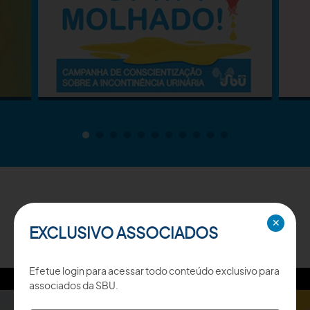
TV SBU
✕
EXCLUSIVO ASSOCIADOS
Efetue login para acessar todo conteúdo exclusivo para
associados da SBU.