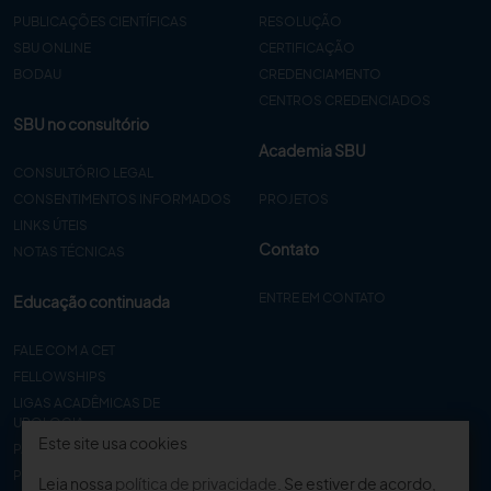
PUBLICAÇÕES CIENTÍFICAS
RESOLUÇÃO
SBU ONLINE
CERTIFICAÇÃO
BODAU
CREDENCIAMENTO
CENTROS CREDENCIADOS
SBU no consultório
Academia SBU
CONSULTÓRIO LEGAL
CONSENTIMENTOS INFORMADOS
PROJETOS
LINKS ÚTEIS
Contato
NOTAS TÉCNICAS
ENTRE EM CONTATO
Educação continuada
FALE COM A CET
FELLOWSHIPS
LIGAS ACADÊMICAS DE
UROLOGIA
Este site usa cookies
PAPER
PROCET
Leia nossa
política de privacidade
. Se estiver de acordo,