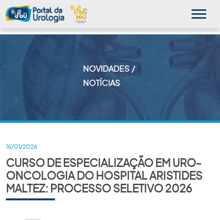
NOVIDADES
MINHA SBU
NOTÍCIAS
A SBU
SUA SAÚDE
NOVIDADES
16/01/2026
CURSO DE ESPECIALIZAÇÃO EM URO-
PUBLICAÇÕES
ONCOLOGIA DO HOSPITAL ARISTIDES
SBU NO CONSULTÓRIO
MALTEZ: PROCESSO SELETIVO 2026
EDUCAÇÃO CONTINUADA