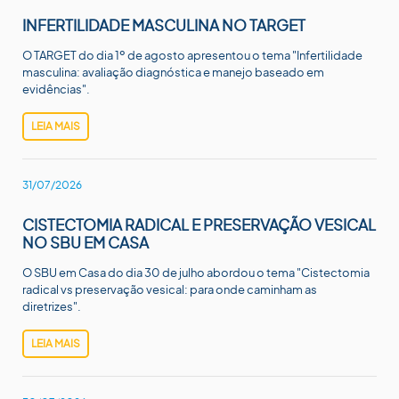
INFERTILIDADE MASCULINA NO TARGET
O TARGET do dia 1º de agosto apresentou o tema "Infertilidade
masculina: avaliação diagnóstica e manejo baseado em
evidências".
LEIA MAIS
31/07/2026
CISTECTOMIA RADICAL E PRESERVAÇÃO VESICAL
NO SBU EM CASA
O SBU em Casa do dia 30 de julho abordou o tema "Cistectomia
radical vs preservação vesical: para onde caminham as
diretrizes".
LEIA MAIS