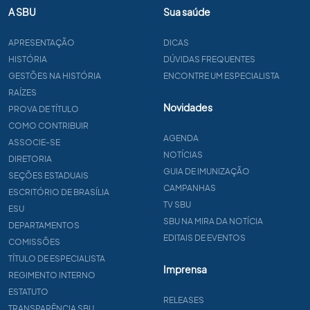
A SBU
Sua saúde
APRESENTAÇÃO
DICAS
HISTÓRIA
DÚVIDAS FREQUENTES
GESTÕES NA HISTÓRIA
ENCONTRE UM ESPECIALISTA
RAÍZES
Novidades
PROVA DE TÍTULO
COMO CONTRIBUIR
AGENDA
ASSOCIE-SE
NOTÍCIAS
DIRETORIA
GUIA DE IMUNIZAÇÃO
SEÇÕES ESTADUAIS
CAMPANHAS
ESCRITÓRIO DE BRASÍLIA
TV SBU
ESU
SBU NA MIRA DA NOTÍCIA
DEPARTAMENTOS
EDITAIS DE EVENTOS
COMISSÕES
TÍTULO DE ESPECIALISTA
Imprensa
REGIMENTO INTERNO
ESTATUTO
RELEASES
TRANSPARÊNCIA SBU