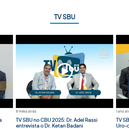
TV SBU
8 mêss atrás
1 ano at
a
TV SBU no CBU 2025: Dr. Adel Rassi
TV SB
entrevista o Dr. Ketan Badani
Uro-