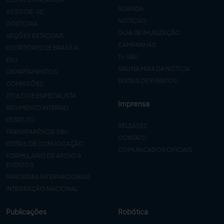
AGENDA
ASSOCIE-SE
NOTÍCIAS
DIRETORIA
GUIA DE IMUNIZAÇÃO
SEÇÕES ESTADUAIS
CAMPANHAS
ESCRITÓRIO DE BRASÍLIA
TV SBU
ESU
SBU NA MIRA DA NOTÍCIA
DEPARTAMENTOS
EDITAIS DE EVENTOS
COMISSÕES
TÍTULO DE ESPECIALISTA
Imprensa
REGIMENTO INTERNO
ESTATUTO
RELEASES
TRANSPARÊNCIA SBU
CONTATO
EDITAIS DE CONVOCAÇÃO
COMUNICADOS OFICIAIS
FORMULÁRIO DE APOIO A
EVENTOS
PARCERIAS INTERNACIONAIS
INTEGRAÇÃO NACIONAL
Publicações
Robótica