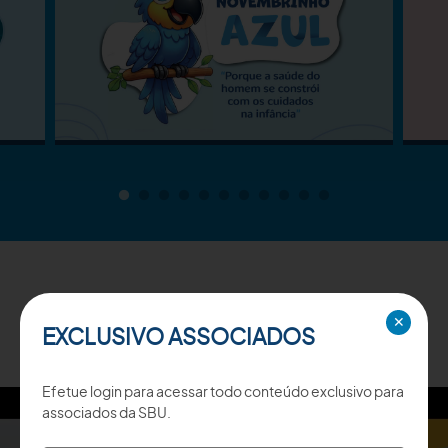
TV SBU
✕
EXCLUSIVO ASSOCIADOS
Efetue login para acessar todo conteúdo exclusivo para
associados da SBU.