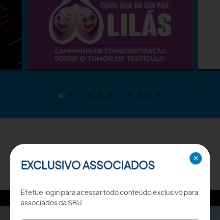
TV SBU
✕
EXCLUSIVO ASSOCIADOS
Efetue login para acessar todo conteúdo exclusivo para
associados da SBU.