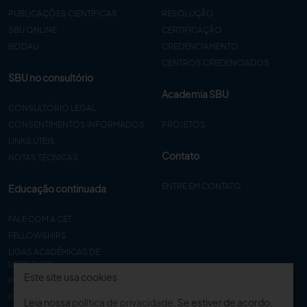
PUBLICAÇÕES CIENTÍFICAS
RESOLUÇÃO
SBU ONLINE
CERTIFICAÇÃO
BODAU
CREDENCIAMENTO
CENTROS CREDENCIADOS
SBU no consultório
Academia SBU
CONSULTÓRIO LEGAL
CONSENTIMENTOS INFORMADOS
PROJETOS
LINKS ÚTEIS
Contato
NOTAS TÉCNICAS
ENTRE EM CONTATO
Educação continuada
FALE COM A CET
FELLOWSHIPS
LIGAS ACADÊMICAS DE
UROLOGIA
Este site usa cookies
PAPER
PROCET
Leia nossa
política de privacidade
. Se estiver de acordo,