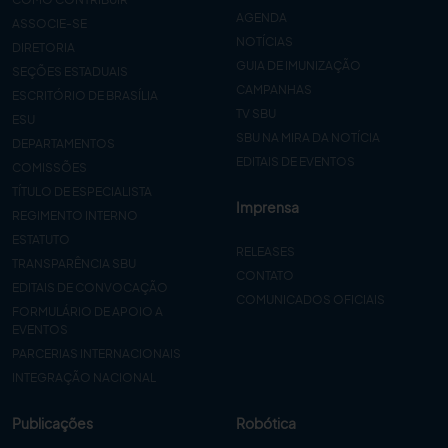
AGENDA
ASSOCIE-SE
NOTÍCIAS
DIRETORIA
GUIA DE IMUNIZAÇÃO
SEÇÕES ESTADUAIS
CAMPANHAS
ESCRITÓRIO DE BRASÍLIA
TV SBU
ESU
SBU NA MIRA DA NOTÍCIA
DEPARTAMENTOS
EDITAIS DE EVENTOS
COMISSÕES
TÍTULO DE ESPECIALISTA
Imprensa
REGIMENTO INTERNO
ESTATUTO
RELEASES
TRANSPARÊNCIA SBU
CONTATO
EDITAIS DE CONVOCAÇÃO
COMUNICADOS OFICIAIS
FORMULÁRIO DE APOIO A
EVENTOS
PARCERIAS INTERNACIONAIS
INTEGRAÇÃO NACIONAL
Publicações
Robótica