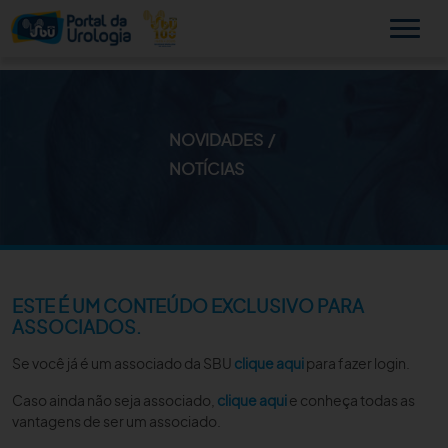
NOVIDADES
MINHA SBU
NOTÍCIAS
A SBU
SUA SAÚDE
NOVIDADES
ESTE É UM CONTEÚDO EXCLUSIVO PARA
ASSOCIADOS.
PUBLICAÇÕES
Se você já é um associado da SBU
clique aqui
para fazer login.
SBU NO CONSULTÓRIO
Caso ainda não seja associado,
clique aqui
e conheça todas as
vantagens de ser um associado.
EDUCAÇÃO CONTINUADA