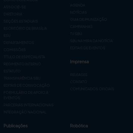
AGENDA
ASSOCIE-SE
NOTÍCIAS
DIRETORIA
GUIA DE IMUNIZAÇÃO
SEÇÕES ESTADUAIS
CAMPANHAS
ESCRITÓRIO DE BRASÍLIA
TV SBU
ESU
SBU NA MIRA DA NOTÍCIA
DEPARTAMENTOS
EDITAIS DE EVENTOS
COMISSÕES
TÍTULO DE ESPECIALISTA
Imprensa
REGIMENTO INTERNO
ESTATUTO
RELEASES
TRANSPARÊNCIA SBU
CONTATO
EDITAIS DE CONVOCAÇÃO
COMUNICADOS OFICIAIS
FORMULÁRIO DE APOIO A
EVENTOS
PARCERIAS INTERNACIONAIS
INTEGRAÇÃO NACIONAL
Publicações
Robótica