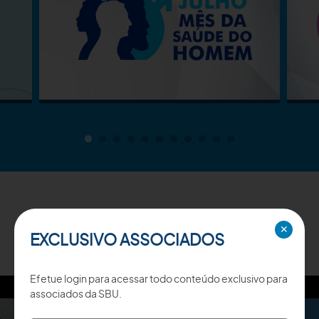
TV SBU
✕
EXCLUSIVO ASSOCIADOS
Efetue login para acessar todo conteúdo exclusivo para
associados da SBU.