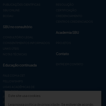
PUBLICAÇÕES CIENTÍFICAS
RESOLUÇÃO
SBU ONLINE
CERTIFICAÇÃO
BODAU
CREDENCIAMENTO
CENTROS CREDENCIADOS
SBU no consultório
Academia SBU
CONSULTÓRIO LEGAL
CONSENTIMENTOS INFORMADOS
PROJETOS
LINKS ÚTEIS
Contato
NOTAS TÉCNICAS
ENTRE EM CONTATO
Educação continuada
FALE COM A CET
FELLOWSHIPS
LIGAS ACADÊMICAS DE
UROLOGIA
Este site usa cookies
PAPER
PROCET
Leia nossa
política de privacidade
. Se estiver de acordo,