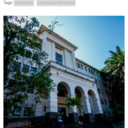
Tags:
Fellowship
Disfunções Miccionais
ACADEMIA SBU
CONTATO