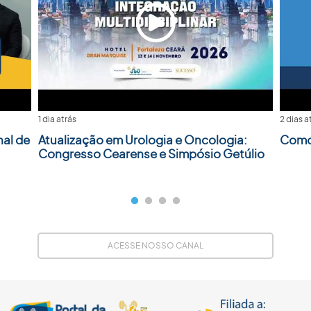
1 dia atrás
2 dias a
nal de
Atualização em Urologia e Oncologia:
Como 
Congresso Cearense e Simpósio Getúlio
ACESSE NOSSO CANAL