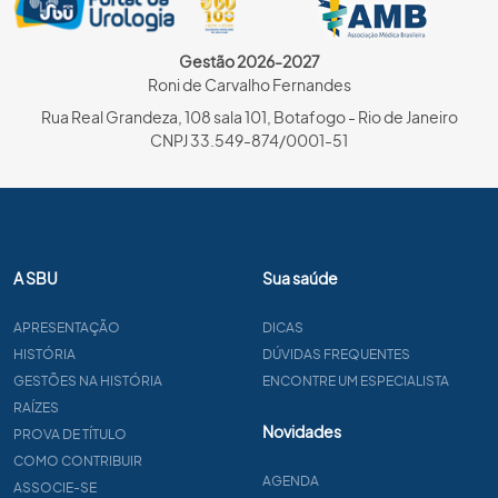
Gestão 2026-2027
Roni de Carvalho Fernandes
Rua Real Grandeza, 108 sala 101, Botafogo - Rio de Janeiro
CNPJ 33.549-874/0001-51
A SBU
Sua saúde
APRESENTAÇÃO
DICAS
HISTÓRIA
DÚVIDAS FREQUENTES
GESTÕES NA HISTÓRIA
ENCONTRE UM ESPECIALISTA
RAÍZES
Novidades
PROVA DE TÍTULO
COMO CONTRIBUIR
AGENDA
ASSOCIE-SE