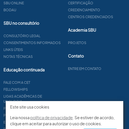
SBU ONLINE
CERTIFICAÇÃO
BODAU
CREDENCIAMENTO
CENTROS CREDENCIADOS
SBU no consultório
Academia SBU
CONSULTÓRIO LEGAL
CONSENTIMENTOS INFORMADOS
PROJETOS
LINKS ÚTEIS
Contato
NOTAS TÉCNICAS
ENTRE EM CONTATO
Educação continuada
FALE COM A CET
FELLOWSHIPS
LIGAS ACADÊMICAS DE
UROLOGIA
Este site usa cookies
PAPER
PROCET
Leia nossa
política de privacidade
. Se estiver de acordo,
EDITAIS
clique em aceitar para autorizar o uso de cookies.