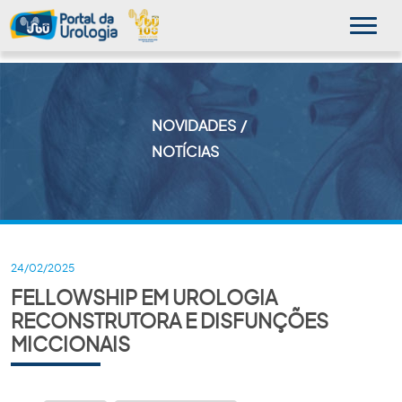
NOVIDADES
MINHA SBU
NOTÍCIAS
A SBU
SUA SAÚDE
NOVIDADES
24/02/2025
FELLOWSHIP EM UROLOGIA
PUBLICAÇÕES
RECONSTRUTORA E DISFUNÇÕES
SBU NO CONSULTÓRIO
MICCIONAIS
EDUCAÇÃO CONTINUADA