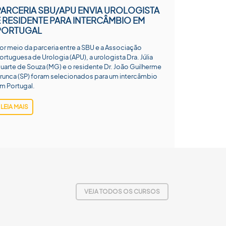
PARCERIA SBU/APU ENVIA UROLOGISTA
E RESIDENTE PARA INTERCÂMBIO EM
PORTUGAL
or meio da parceria entre a SBU e a Associação
ortuguesa de Urologia (APU), a urologista Dra. Júlia
uarte de Souza (MG) e o residente Dr. João Guilherme
runca (SP) foram selecionados para um intercâmbio
m Portugal.
LEIA MAIS
VEJA TODOS OS CURSOS