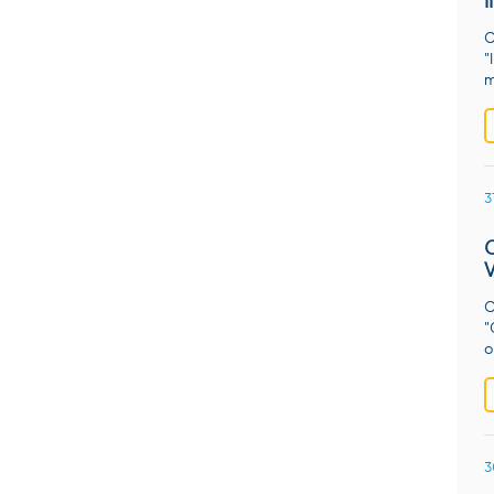
O
"
m
3
O
"
o
3