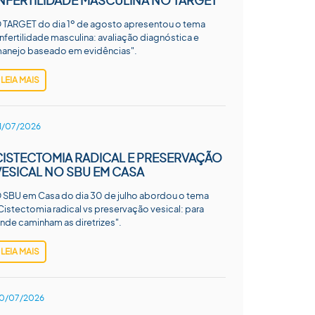
INFERTILIDADE MASCULINA NO TARGET
 TARGET do dia 1º de agosto apresentou o tema
Infertilidade masculina: avaliação diagnóstica e
anejo baseado em evidências".
LEIA MAIS
1/07/2026
CISTECTOMIA RADICAL E PRESERVAÇÃO
VESICAL NO SBU EM CASA
 SBU em Casa do dia 30 de julho abordou o tema
Cistectomia radical vs preservação vesical: para
nde caminham as diretrizes".
LEIA MAIS
0/07/2026