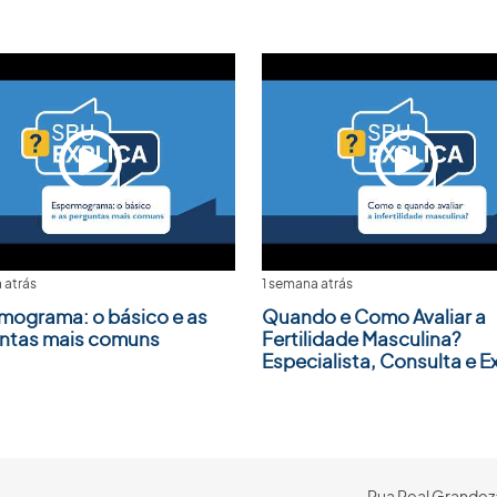
 atrás
1 semana atrás
mograma: o básico e as
Quando e Como Avaliar a
ntas mais comuns
Fertilidade Masculina?
Especialista, Consulta e 
Rua Real Grandeza