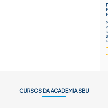
P
P
D
B
e
CURSOS DA ACADEMIA SBU