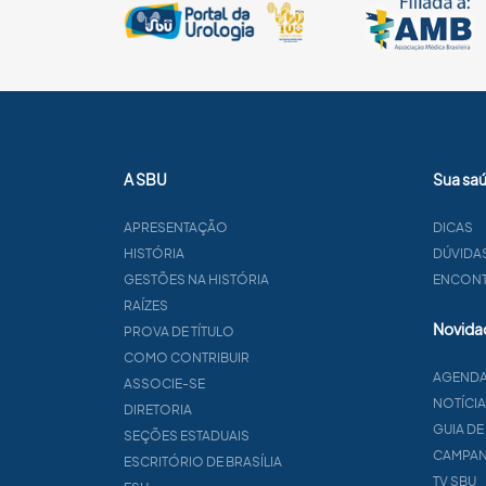
A SBU
Sua sa
APRESENTAÇÃO
DICAS
HISTÓRIA
DÚVIDA
GESTÕES NA HISTÓRIA
ENCONTR
RAÍZES
Novida
PROVA DE TÍTULO
COMO CONTRIBUIR
AGEND
ASSOCIE-SE
NOTÍCI
DIRETORIA
GUIA DE
SEÇÕES ESTADUAIS
CAMPA
ESCRITÓRIO DE BRASÍLIA
TV SBU