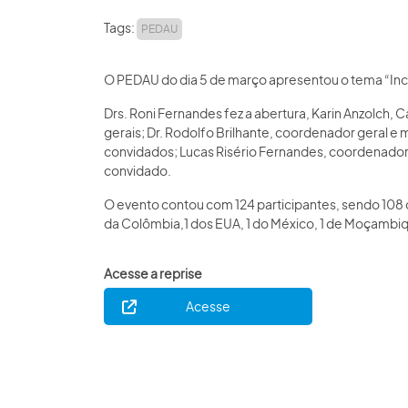
Tags:
PEDAU
O PEDAU do dia 5 de março apresentou o tema “Inco
Drs. Roni Fernandes fez a abertura, Karin Anzolch, 
gerais; Dr. Rodolfo Brilhante, coordenador geral e
convidados; Lucas Risério Fernandes, coordenador
convidado.
O evento contou com 124 participantes, sendo 108 do 
da Colômbia,1 dos EUA, 1 do México, 1 de Moçambiqu
Acesse a reprise
Acesse