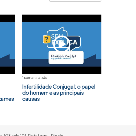
1 semana atrás
Infertilidade Conjugal: o papel
do homem e as principais
Exames
causas
, 108 sala 101, Botafogo - Rio de