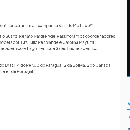
ntinência urinária - campanha Saia do Molhado!".
Caio Suartz, Renato Nardi e Adel Rassi foram os coordenadores
 moderador; Drs. Júlio Resplande e Carolina Mayumi,
 acadêmico e Tiago Henrique Sales Lins, acadêmico
Brasil, 4 do Peru, 3 do Paraguai, 2 da Bolívia, 2 do Canadá, 1
e e 1 de Portugal.
0