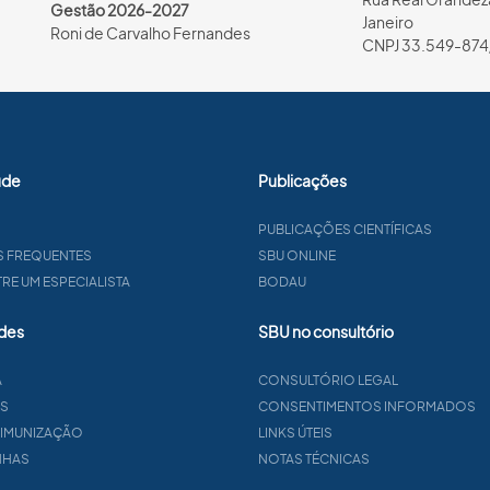
Gestão 2026-2027
Janeiro
Roni de Carvalho Fernandes
CNPJ 33.549-874
úde
Publicações
PUBLICAÇÕES CIENTÍFICAS
S FREQUENTES
SBU ONLINE
E UM ESPECIALISTA
BODAU
des
SBU no consultório
A
CONSULTÓRIO LEGAL
AS
CONSENTIMENTOS INFORMADOS
 IMUNIZAÇÃO
LINKS ÚTEIS
NHAS
NOTAS TÉCNICAS