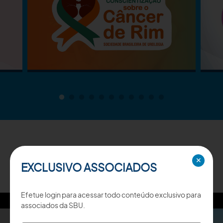
TV SBU
✕
EXCLUSIVO ASSOCIADOS
Efetue login para acessar todo conteúdo exclusivo para
associados da SBU.