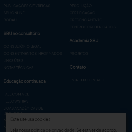
PUBLICAÇÕES CIENTÍFICAS
RESOLUÇÃO
SBU ONLINE
CERTIFICAÇÃO
BODAU
CREDENCIAMENTO
CENTROS CREDENCIADOS
SBU no consultório
Academia SBU
CONSULTÓRIO LEGAL
CONSENTIMENTOS INFORMADOS
PROJETOS
LINKS ÚTEIS
Contato
NOTAS TÉCNICAS
ENTRE EM CONTATO
Educação continuada
FALE COM A CET
FELLOWSHIPS
LIGAS ACADÊMICAS DE
UROLOGIA
Este site usa cookies
PAPER
PROCET
Leia nossa
política de privacidade
. Se estiver de acordo,