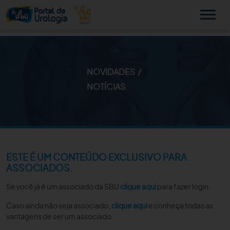
NOVIDADES
MINHA SBU
NOTÍCIAS
A SBU
SUA SAÚDE
NOVIDADES
ESTE É UM CONTEÚDO EXCLUSIVO PARA
ASSOCIADOS.
PUBLICAÇÕES
Se você já é um associado da SBU
clique aqui
para fazer login.
SBU NO CONSULTÓRIO
Caso ainda não seja associado,
clique aqui
e conheça todas as
vantagens de ser um associado.
EDUCAÇÃO CONTINUADA