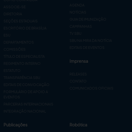
AGENDA
ASSOCIE-SE
NOTÍCIAS
DIRETORIA
GUIA DE IMUNIZAÇÃO
SEÇÕES ESTADUAIS
CAMPANHAS
ESCRITÓRIO DE BRASÍLIA
TV SBU
ESU
SBU NA MIRA DA NOTÍCIA
DEPARTAMENTOS
EDITAIS DE EVENTOS
COMISSÕES
TÍTULO DE ESPECIALISTA
Imprensa
REGIMENTO INTERNO
ESTATUTO
RELEASES
TRANSPARÊNCIA SBU
CONTATO
EDITAIS DE CONVOCAÇÃO
COMUNICADOS OFICIAIS
FORMULÁRIO DE APOIO A
EVENTOS
PARCERIAS INTERNACIONAIS
INTEGRAÇÃO NACIONAL
Publicações
Robótica