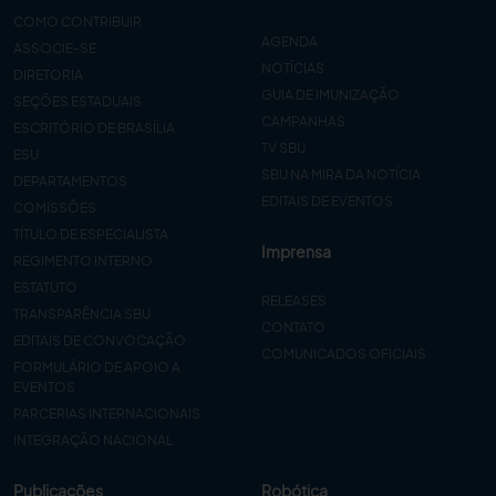
COMO CONTRIBUIR
AGENDA
ASSOCIE-SE
NOTÍCIAS
DIRETORIA
GUIA DE IMUNIZAÇÃO
SEÇÕES ESTADUAIS
CAMPANHAS
ESCRITÓRIO DE BRASÍLIA
TV SBU
ESU
SBU NA MIRA DA NOTÍCIA
DEPARTAMENTOS
EDITAIS DE EVENTOS
COMISSÕES
TÍTULO DE ESPECIALISTA
Imprensa
REGIMENTO INTERNO
ESTATUTO
RELEASES
TRANSPARÊNCIA SBU
CONTATO
EDITAIS DE CONVOCAÇÃO
COMUNICADOS OFICIAIS
FORMULÁRIO DE APOIO A
EVENTOS
PARCERIAS INTERNACIONAIS
INTEGRAÇÃO NACIONAL
Publicações
Robótica