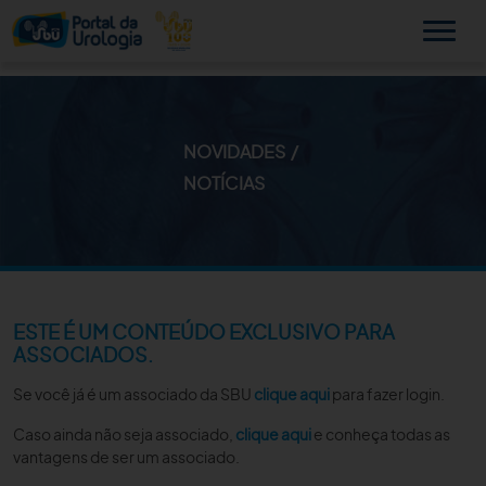
NOVIDADES
MINHA SBU
NOTÍCIAS
A SBU
SUA SAÚDE
NOVIDADES
ESTE É UM CONTEÚDO EXCLUSIVO PARA
ASSOCIADOS.
PUBLICAÇÕES
Se você já é um associado da SBU
clique aqui
para fazer login.
SBU NO CONSULTÓRIO
Caso ainda não seja associado,
clique aqui
e conheça todas as
vantagens de ser um associado.
EDUCAÇÃO CONTINUADA