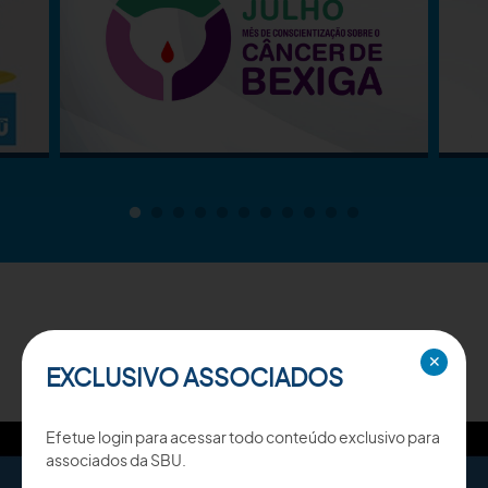
TV SBU
✕
EXCLUSIVO ASSOCIADOS
Efetue login para acessar todo conteúdo exclusivo para
associados da SBU.