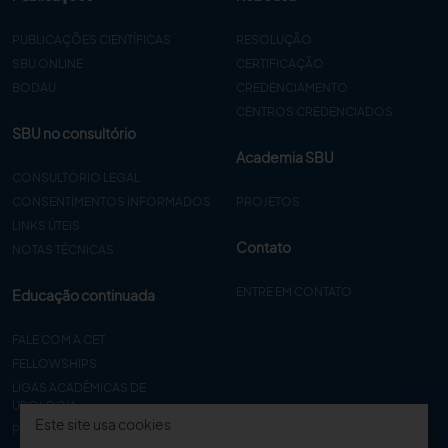
PUBLICAÇÕES CIENTÍFICAS
RESOLUÇÃO
SBU ONLINE
CERTIFICAÇÃO
BODAU
CREDENCIAMENTO
CENTROS CREDENCIADOS
SBU no consultório
Academia SBU
CONSULTÓRIO LEGAL
CONSENTIMENTOS INFORMADOS
PROJETOS
LINKS ÚTEIS
Contato
NOTAS TÉCNICAS
ENTRE EM CONTATO
Educação continuada
FALE COM A CET
FELLOWSHIPS
LIGAS ACADÊMICAS DE
UROLOGIA
Este site usa cookies
PAPER