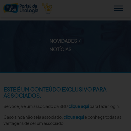
NOVIDADES
MINHA SBU
NOTÍCIAS
A SBU
SUA SAÚDE
NOVIDADES
ESTE É UM CONTEÚDO EXCLUSIVO PARA
ASSOCIADOS.
PUBLICAÇÕES
Se você já é um associado da SBU
clique aqui
para fazer login.
SBU NO CONSULTÓRIO
Caso ainda não seja associado,
clique aqui
e conheça todas as
vantagens de ser um associado.
EDUCAÇÃO CONTINUADA