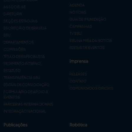
AGENDA
ASSOCIE-SE
NOTÍCIAS
DIRETORIA
GUIA DE IMUNIZAÇÃO
SEÇÕES ESTADUAIS
CAMPANHAS
ESCRITÓRIO DE BRASÍLIA
TV SBU
ESU
SBU NA MIRA DA NOTÍCIA
DEPARTAMENTOS
EDITAIS DE EVENTOS
COMISSÕES
TÍTULO DE ESPECIALISTA
Imprensa
REGIMENTO INTERNO
ESTATUTO
RELEASES
TRANSPARÊNCIA SBU
CONTATO
EDITAIS DE CONVOCAÇÃO
COMUNICADOS OFICIAIS
FORMULÁRIO DE APOIO A
EVENTOS
PARCERIAS INTERNACIONAIS
INTEGRAÇÃO NACIONAL
Publicações
Robótica