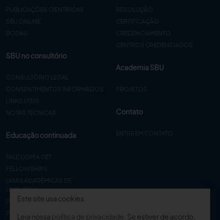
PUBLICAÇÕES CIENTÍFICAS
RESOLUÇÃO
SBU ONLINE
CERTIFICAÇÃO
BODAU
CREDENCIAMENTO
CENTROS CREDENCIADOS
SBU no consultório
Academia SBU
CONSULTÓRIO LEGAL
CONSENTIMENTOS INFORMADOS
PROJETOS
LINKS ÚTEIS
Contato
NOTAS TÉCNICAS
ENTRE EM CONTATO
Educação continuada
FALE COM A CET
FELLOWSHIPS
LIGAS ACADÊMICAS DE
UROLOGIA
Este site usa cookies
PAPER
PROCET
Leia nossa
política de privacidade
. Se estiver de acordo,