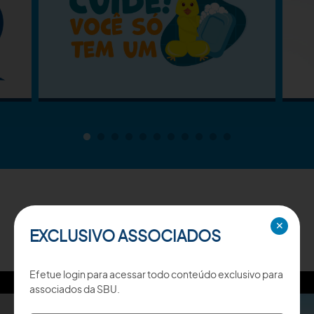
TV SBU
✕
EXCLUSIVO ASSOCIADOS
Efetue login para acessar todo conteúdo exclusivo para
associados da SBU.