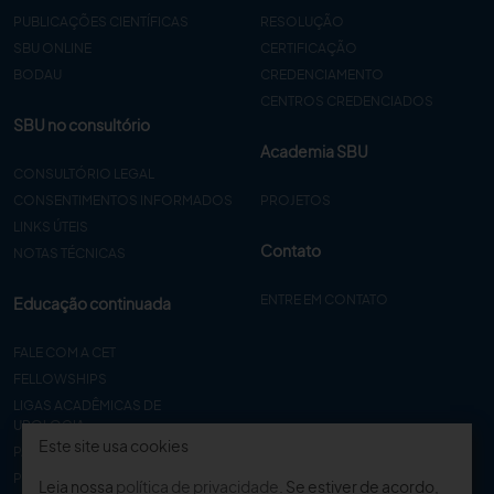
PUBLICAÇÕES CIENTÍFICAS
RESOLUÇÃO
SBU ONLINE
CERTIFICAÇÃO
BODAU
CREDENCIAMENTO
CENTROS CREDENCIADOS
SBU no consultório
Academia SBU
CONSULTÓRIO LEGAL
CONSENTIMENTOS INFORMADOS
PROJETOS
LINKS ÚTEIS
Contato
NOTAS TÉCNICAS
ENTRE EM CONTATO
Educação continuada
FALE COM A CET
FELLOWSHIPS
LIGAS ACADÊMICAS DE
UROLOGIA
Este site usa cookies
PAPER
PROCET
Leia nossa
política de privacidade
. Se estiver de acordo,