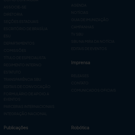
AGENDA
ASSOCIE-SE
NOTÍCIAS
DIRETORIA
GUIA DE IMUNIZAÇÃO
SEÇÕES ESTADUAIS
CAMPANHAS
ESCRITÓRIO DE BRASÍLIA
TV SBU
ESU
SBU NA MIRA DA NOTÍCIA
DEPARTAMENTOS
EDITAIS DE EVENTOS
COMISSÕES
TÍTULO DE ESPECIALISTA
Imprensa
REGIMENTO INTERNO
ESTATUTO
RELEASES
TRANSPARÊNCIA SBU
CONTATO
EDITAIS DE CONVOCAÇÃO
COMUNICADOS OFICIAIS
FORMULÁRIO DE APOIO A
EVENTOS
PARCERIAS INTERNACIONAIS
INTEGRAÇÃO NACIONAL
Publicações
Robótica