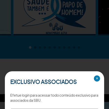
TV SBU
✕
EXCLUSIVO ASSOCIADOS
Efetue login para acessar todo conteúdo exclusivo para
associados da SBU.