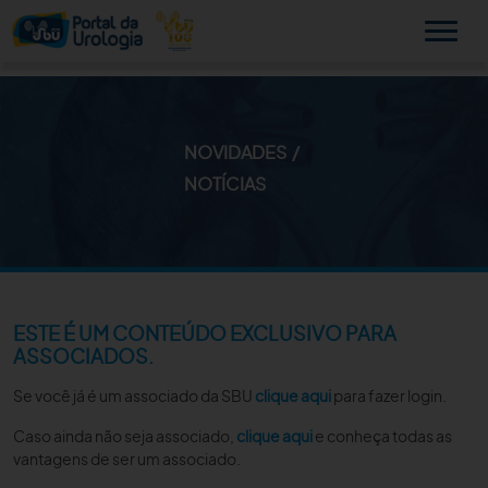
NOVIDADES
MINHA SBU
NOTÍCIAS
A SBU
SUA SAÚDE
NOVIDADES
ESTE É UM CONTEÚDO EXCLUSIVO PARA
ASSOCIADOS.
PUBLICAÇÕES
Se você já é um associado da SBU
clique aqui
para fazer login.
SBU NO CONSULTÓRIO
Caso ainda não seja associado,
clique aqui
e conheça todas as
vantagens de ser um associado.
EDUCAÇÃO CONTINUADA