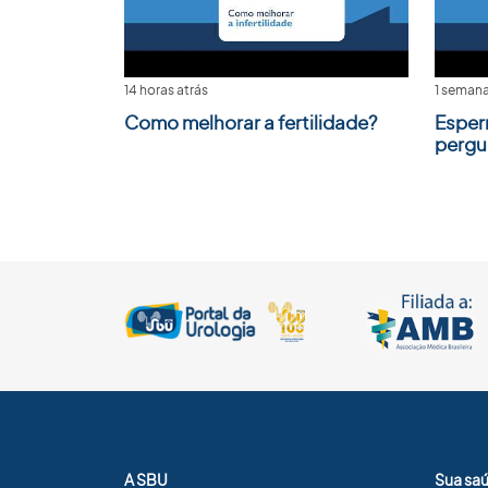
14 horas atrás
1 semana
Como melhorar a fertilidade?
Esper
pergu
A SBU
Sua sa