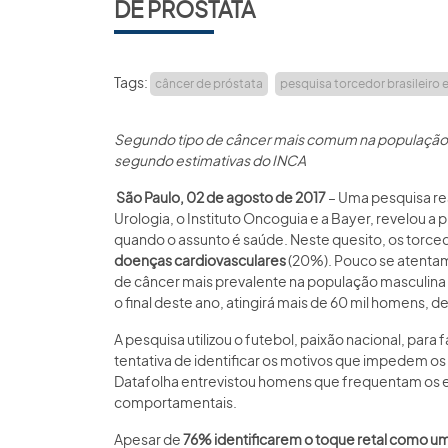
DE PRÓSTATA
Tags:
câncer de próstata
pesquisa torcedor brasileiro 
Segundo tipo de câncer mais comum na população ma
segundo estimativas do INCA
São Paulo, 02 de agosto de 2017
– Uma pesquisa rea
Urologia, o Instituto Oncoguia e a Bayer, revelou 
quando o assunto é saúde. Neste quesito, os torc
doenças cardiovasculares
(20%). Pouco se atenta
de câncer mais prevalente na população masculina
o final deste ano, atingirá mais de 60 mil homens, 
A pesquisa utilizou o futebol, paixão nacional, para
tentativa de identificar os motivos que impedem os 
Datafolha entrevistou homens que frequentam os es
comportamentais.
Apesar de
76% identificarem o toque retal como u