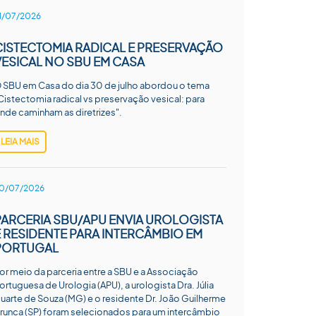
1/07/2026
CISTECTOMIA RADICAL E PRESERVAÇÃO
VESICAL NO SBU EM CASA
 SBU em Casa do dia 30 de julho abordou o tema
Cistectomia radical vs preservação vesical: para
nde caminham as diretrizes".
LEIA MAIS
0/07/2026
PARCERIA SBU/APU ENVIA UROLOGISTA
E RESIDENTE PARA INTERCÂMBIO EM
PORTUGAL
or meio da parceria entre a SBU e a Associação
ortuguesa de Urologia (APU), a urologista Dra. Júlia
uarte de Souza (MG) e o residente Dr. João Guilherme
runca (SP) foram selecionados para um intercâmbio