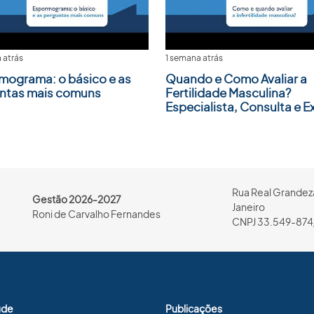
 atrás
1 semana atrás
mograma: o básico e as
Quando e Como Avaliar a
ntas mais comuns
Fertilidade Masculina?
Especialista, Consulta e 
Rua Real Grandeza
Gestão 2026-2027
Janeiro
Roni de Carvalho Fernandes
CNPJ 33.549-874
úde
Publicações