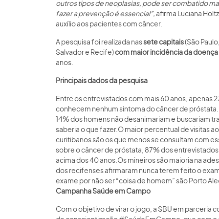
outros tipos de neoplasias, pode ser combatido m
fazer a prevenção é essencial”,
afirma Luciana Holt
auxílio aos pacientes com câncer.
A pesquisa foi realizada nas
sete capitais
(São Paulo,
Salvador e Recife)
com maior incidência da doença
anos.
Principais dados da pesquisa
Entre os entrevistados com mais 60 anos, apenas 
conhecem nenhum sintoma do câncer de próstata.N
14% dos homens não desanimariam e buscariam t
saberia o que fazer.O maior percentual de visitas ao
curitibanos são os que menos se consultam com ess
sobre o câncer de próstata, 87% dos entrevistados
acima dos 40 anos.Os mineiros são maioria na ade
dos recifenses afirmaram nunca terem feito o exame
exame por não ser “coisa de homem” são Porto Alegr
Campanha Saúde em Campo
Com o objetivo de virar o jogo, a SBU em parceria