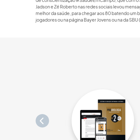
de conscientização #SaúdeEmCampo, que com o apo
Jadson e Zé Roberto nas redes sociais levou mensa
melhor da saúde, para chegar aos 80 batendo um b
jogadores ou na página Bayer Jovens ou na da SB