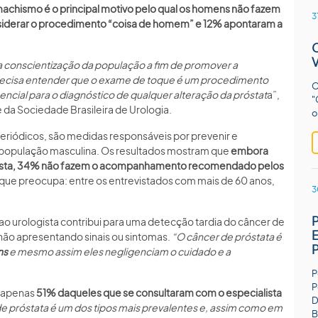
achismo é o principal motivo pelo qual os homens não fazem
3
siderar o procedimento “coisa de homem” e 12% apontaram a
a conscientização da população a fim de promover a
precisa entender que o exame de toque é um procedimento
O
sencial para o diagnóstico de qualquer alteração da próstat
a”,
"
da Sociedade Brasileira de Urologia.
o
eriódicos, são medidas responsáveis por prevenir e
 população masculina. Os resultados mostram que
embora
logista, 34% não fazem o acompanhamento recomendado pelos
 que preocupa: entre os entrevistados com mais de 60 anos,
3
 ao urologista contribui para uma detecção tardia do câncer de
 não apresentando sinais ou sintomas.
“O câncer de próstata é
ns
e mesmo assim eles negligenciam o cuidado e a
P
P
, apenas
51% daqueles que se consultaram com o especialista
D
e próstata é um dos tipos mais prevalentes e, assim como em
B