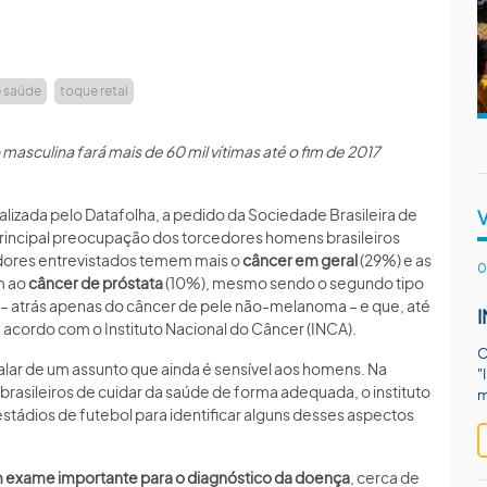
e saúde
toque retal
sculina fará mais de 60 mil vítimas até o fim de 2017
lizada pelo Datafolha, a pedido da Sociedade Brasileira de
a principal preocupação dos torcedores homens brasileiros
edores entrevistados temem mais o
câncer em geral
(29%) e as
0
m ao
câncer de próstata
(10%), mesmo sendo o segundo tipo
 – atrás apenas do câncer de pele não-melanoma – e que, até
de acordo com o Instituto Nacional do Câncer (INCA).
O
 falar de um assunto que ainda é sensível aos homens. Na
"
brasileiros de cuidar da saúde de forma adequada, o instituto
m
tádios de futebol para identificar alguns desses aspectos
m exame importante para o diagnóstico da doença
, cerca de