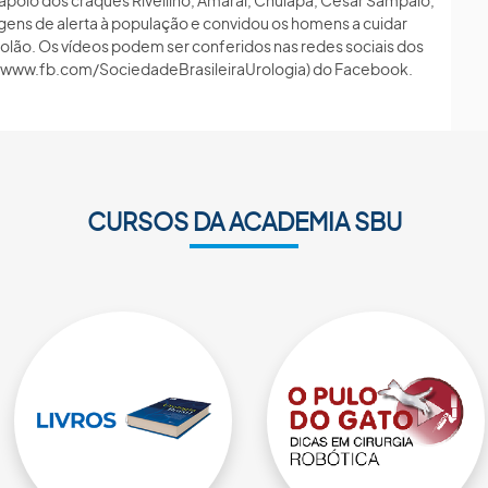
io dos craques Rivellino, Amaral, Chulapa, César Sampaio,
gens de alerta à população e convidou os homens a cuidar
olão. Os vídeos podem ser conferidos nas redes sociais dos
U (www.fb.com/SociedadeBrasileiraUrologia) do Facebook.
CURSOS DA ACADEMIA SBU