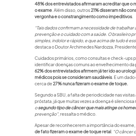
48% dos entrevistados afirmaram acreditar que o m
o exame
. Além disso, outros
21% disseram não con
vergonha e o constrangimento como impeditivos
.
“Tais dados confirmam a necessidade de trabalhar 
prevenção e o cuidado com a saúde. O brasileiro 
simples, indolor e rápido, e que acima de tudo é es
destaca o Doutor Archimedes Nardozza, Presidente 
Cuidados primários, como consultas e check-ups p
identificar doenças comuns ao envelhecimento da
62% dos entrevistados afirmem já ter ido ao uro
médicos pois se consideram saudáveis
. E um dado
cerca de
27% nunca fizeram o exame de toque.
Segundo a SBU, a falta de periodicidade nas visitas
próstata, já que muitas vezes a doença é silenciosa
o
segundo tipo de câncer que mais atinge os home
prevenção”
, ressalta o médico.
Apesar de reconhecerem a importância do exame
de fato fizeram o exame de toque retal
.
“O câncer d