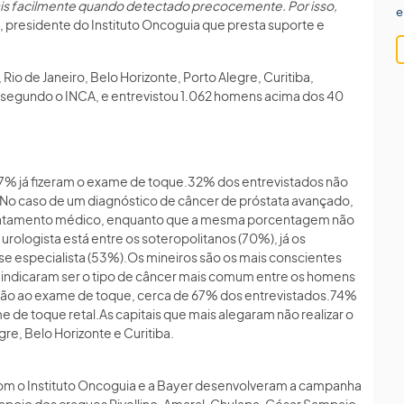
ais facilmente quando detectado precocemente. Por isso,
e
z, presidente do Instituto Oncoguia que presta suporte e
 Rio de Janeiro, Belo Horizonte, Porto Alegre, Curitiba,
segundo o INCA, e entrevistou 1.062 homens acima dos 40
27% já fizeram o exame de toque.32% dos entrevistados não
o caso de um diagnóstico de câncer de próstata avançado,
ratamento médico, enquanto que a mesma porcentagem não
 urologista está entre os soteropolitanos (70%), já os
e especialista (53%).Os mineiros são os mais conscientes
 indicaram ser o tipo de câncer mais comum entre os homens
são ao exame de toque, cerca de 67% dos entrevistados.74%
 de toque retal.As capitais que mais alegaram não realizar o
e, Belo Horizonte e Curitiba.
 com o Instituto Oncoguia e a Bayer desenvolveram a campanha