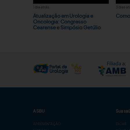
1 dia atrás
3 dias at
Atualização em Urologia e
Como 
Oncologia: Congresso
Cearense e Simpósio Getúlio
A SBU
Sua sa
APRESENTAÇÃO
DICAS