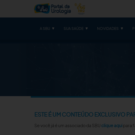
A SBU
SUA SAÚDE
NOVIDADES
P
ESTE É UM CONTEÚDO EXCLUSIVO PA
Se você já é um associado da SBU
clique aqui
para f