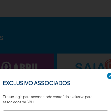
S
EXCLUSIVO ASSOCIADOS
Efetue login para acessar todo conteúdo exclusivo para
associados da SBU.