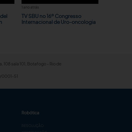
1 ano atrás
del
TV SBU no 16º Congresso
n
Internacional de Uro-oncologia
, 108 sala 101, Botafogo - Rio de
/0001-51
Robótica
RESOLUÇÃO