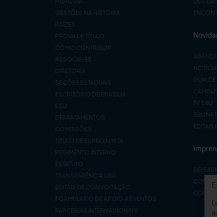
HISTÓRIA
DÚVIDA
GESTÕES NA HISTÓRIA
ENCONTR
RAÍZES
Novida
PROVA DE TÍTULO
COMO CONTRIBUIR
AGEND
ASSOCIE-SE
NOTÍCI
DIRETORIA
GUIA DE
SEÇÕES ESTADUAIS
CAMPA
ESCRITÓRIO DE BRASÍLIA
TV SBU
ESU
SBU NA 
DEPARTAMENTOS
EDITAIS
COMISSÕES
TÍTULO DE ESPECIALISTA
Impren
REGIMENTO INTERNO
ESTATUTO
RELEAS
TRANSPARÊNCIA SBU
CONTA
E
EDITAIS DE CONVOCAÇÃO
COMUNI
FORMULÁRIO DE APOIO A EVENTOS
L
PARCERIAS INTERNACIONAIS
a