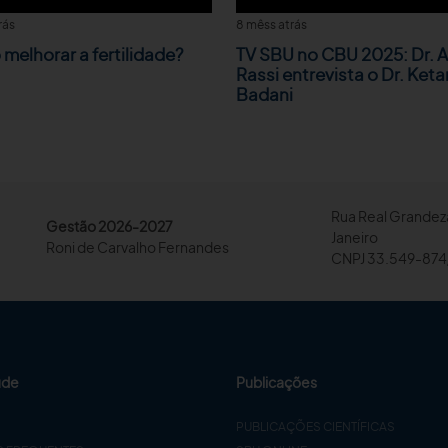
rás
8 mêss atrás
melhorar a fertilidade?
TV SBU no CBU 2025: Dr. A
Rassi entrevista o Dr. Keta
Badani
Rua Real Grandeza
Gestão 2026-2027
Janeiro
Roni de Carvalho Fernandes
CNPJ 33.549-874
úde
Publicações
PUBLICAÇÕES CIENTÍFICAS