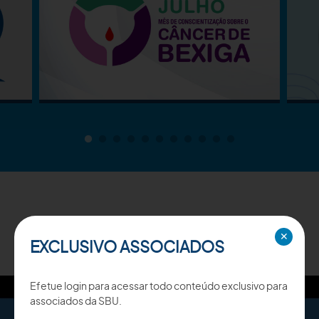
TV SBU
✕
EXCLUSIVO ASSOCIADOS
Efetue login para acessar todo conteúdo exclusivo para
associados da SBU.