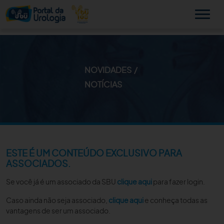
NOVIDADES
MINHA SBU
NOTÍCIAS
A SBU
SUA SAÚDE
NOVIDADES
ESTE É UM CONTEÚDO EXCLUSIVO PARA
ASSOCIADOS.
PUBLICAÇÕES
Se você já é um associado da SBU
clique aqui
para fazer login.
SBU NO CONSULTÓRIO
Caso ainda não seja associado,
clique aqui
e conheça todas as
vantagens de ser um associado.
EDUCAÇÃO CONTINUADA