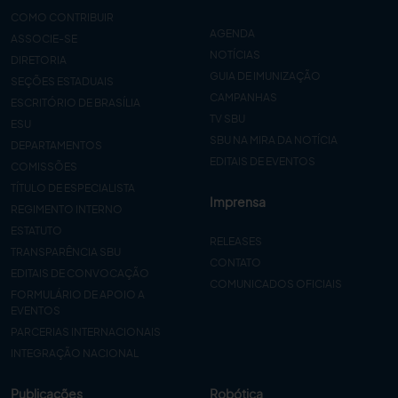
COMO CONTRIBUIR
AGENDA
ASSOCIE-SE
NOTÍCIAS
DIRETORIA
GUIA DE IMUNIZAÇÃO
SEÇÕES ESTADUAIS
CAMPANHAS
ESCRITÓRIO DE BRASÍLIA
TV SBU
ESU
SBU NA MIRA DA NOTÍCIA
DEPARTAMENTOS
EDITAIS DE EVENTOS
COMISSÕES
TÍTULO DE ESPECIALISTA
Imprensa
REGIMENTO INTERNO
ESTATUTO
RELEASES
TRANSPARÊNCIA SBU
CONTATO
EDITAIS DE CONVOCAÇÃO
COMUNICADOS OFICIAIS
FORMULÁRIO DE APOIO A
EVENTOS
PARCERIAS INTERNACIONAIS
INTEGRAÇÃO NACIONAL
Publicações
Robótica