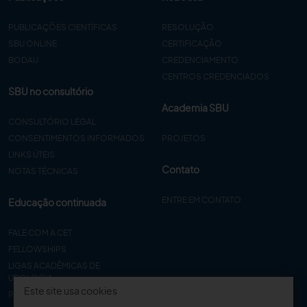
PUBLICAÇÕES CIENTÍFICAS
RESOLUÇÃO
SBU ONLINE
CERTIFICAÇÃO
BODAU
CREDENCIAMENTO
CENTROS CREDENCIADOS
SBU no consultório
Academia SBU
CONSULTÓRIO LEGAL
CONSENTIMENTOS INFORMADOS
PROJETOS
LINKS ÚTEIS
Contato
NOTAS TÉCNICAS
ENTRE EM CONTATO
Educação continuada
FALE COM A CET
FELLOWSHIPS
LIGAS ACADÊMICAS DE
UROLOGIA
Este site usa cookies
PAPER