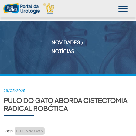
NOVIDADES
MINHA SBU
NOTÍCIAS
A SBU
SUA SAÚDE
NOVIDADES
28/03/2025
PULO DO GATO ABORDA CISTECTOMIA
PUBLICAÇÕES
RADICAL ROBÓTICA
SBU NO CONSULTÓRIO
EDUCAÇÃO CONTINUADA
Tags:
O Pulo do Gato