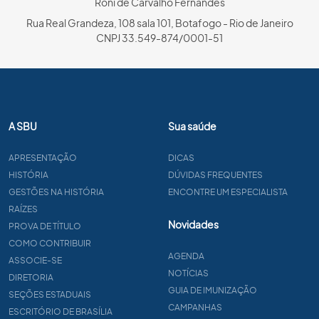
Roni de Carvalho Fernandes
Rua Real Grandeza, 108 sala 101, Botafogo - Rio de Janeiro
CNPJ 33.549-874/0001-51
A SBU
Sua saúde
APRESENTAÇÃO
DICAS
HISTÓRIA
DÚVIDAS FREQUENTES
GESTÕES NA HISTÓRIA
ENCONTRE UM ESPECIALISTA
RAÍZES
Novidades
PROVA DE TÍTULO
COMO CONTRIBUIR
AGENDA
ASSOCIE-SE
NOTÍCIAS
DIRETORIA
GUIA DE IMUNIZAÇÃO
SEÇÕES ESTADUAIS
CAMPANHAS
ESCRITÓRIO DE BRASÍLIA