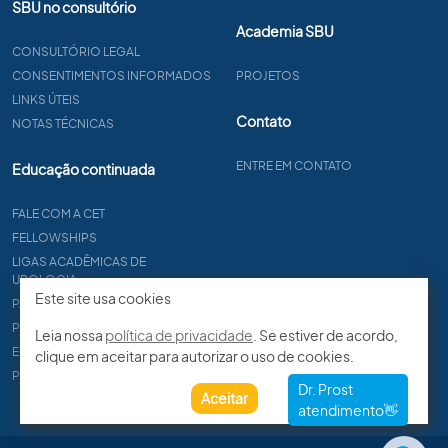
SBU no consultório
Academia SBU
CONSULTÓRIO LEGAL
CONSENTIMENTOS INFORMADOS
PROJETOS
LINKS ÚTEIS
Contato
NOTAS TÉCNICAS
ENTRE EM CONTATO
Educação continuada
FALE COM A CET
FELLOWSHIPS
LIGAS ACADÊMICAS DE
UROLOGIA
Este site usa cookies
PAPER
PROCET
Leia nossa
política de privacidade
. Se estiver de acordo,
EDITAIS
clique em aceitar para autorizar o uso de cookies.
PROGRAMA DE RESIDÊNCIA
Aceitar