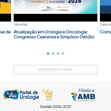
1 dia atrás
3 dias a
nal de
Atualização em Urologia e Oncologia:
Como 
Congresso Cearense e Simpósio Getúlio
ACESSE NOSSO CANAL
Gestão 2026-2027