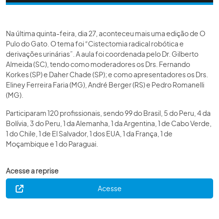
Na última quinta-feira, dia 27, aconteceu mais uma edição de O
Pulo do Gato. O tema foi “Cistectomia radical robótica e
derivações urinárias”. A aula foi coordenada pelo Dr. Gilberto
Almeida (SC), tendo como moderadores os Drs. Fernando
Korkes (SP) e Daher Chade (SP); e como apresentadores os Drs.
Eliney Ferreira Faria (MG), André Berger (RS) e Pedro Romanelli
(MG).
Participaram 120 profissionais, sendo 99 do Brasil, 5 do Peru, 4 da
Bolívia, 3 do Peru, 1 da Alemanha, 1 da Argentina, 1 de Cabo Verde,
1 do Chile, 1 de El Salvador, 1 dos EUA, 1 da França, 1 de
Moçambique e 1 do Paraguai.
Acesse a reprise
Acesse