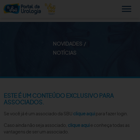
NOVIDADES
MINHA SBU
NOTÍCIAS
A SBU
SUA SAÚDE
NOVIDADES
ESTE É UM CONTEÚDO EXCLUSIVO PARA
ASSOCIADOS.
PUBLICAÇÕES
Se você já é um associado da SBU
clique aqui
para fazer login.
SBU NO CONSULTÓRIO
Caso ainda não seja associado,
clique aqui
e conheça todas as
vantagens de ser um associado.
EDUCAÇÃO CONTINUADA