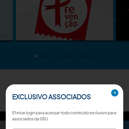
TV SBU
✕
EXCLUSIVO ASSOCIADOS
Efetue login para acessar todo conteúdo exclusivo para
associados da SBU.