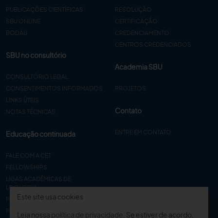
PUBLICAÇÕES CIENTÍFICAS
RESOLUÇÃO
SBU ONLINE
CERTIFICAÇÃO
BODAU
CREDENCIAMENTO
CENTROS CREDENCIADOS
SBU no consultório
Academia SBU
CONSULTÓRIO LEGAL
CONSENTIMENTOS INFORMADOS
PROJETOS
LINKS ÚTEIS
Contato
NOTAS TÉCNICAS
ENTRE EM CONTATO
Educação continuada
FALE COM A CET
FELLOWSHIPS
LIGAS ACADÊMICAS DE
UROLOGIA
Este site usa cookies
PAPER
PROCET
Leia nossa
política de privacidade
. Se estiver de acordo,