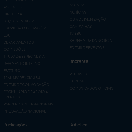
AGENDA
ASSOCIE-SE
NOTÍCIAS
DIRETORIA
GUIA DE IMUNIZAÇÃO
SEÇÕES ESTADUAIS
CAMPANHAS
ESCRITÓRIO DE BRASÍLIA
TV SBU
ESU
SBU NA MIRA DA NOTÍCIA
DEPARTAMENTOS
EDITAIS DE EVENTOS
COMISSÕES
TÍTULO DE ESPECIALISTA
Imprensa
REGIMENTO INTERNO
ESTATUTO
RELEASES
TRANSPARÊNCIA SBU
CONTATO
EDITAIS DE CONVOCAÇÃO
COMUNICADOS OFICIAIS
FORMULÁRIO DE APOIO A
EVENTOS
PARCERIAS INTERNACIONAIS
INTEGRAÇÃO NACIONAL
Publicações
Robótica