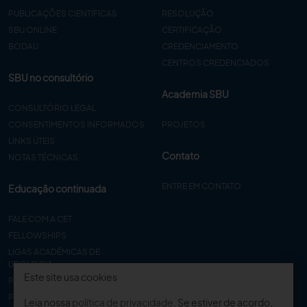
PUBLICAÇÕES CIENTÍFICAS
RESOLUÇÃO
SBU ONLINE
CERTIFICAÇÃO
BODAU
CREDENCIAMENTO
CENTROS CREDENCIADOS
SBU no consultório
Academia SBU
CONSULTÓRIO LEGAL
CONSENTIMENTOS INFORMADOS
PROJETOS
LINKS ÚTEIS
Contato
NOTAS TÉCNICAS
ENTRE EM CONTATO
Educação continuada
FALE COM A CET
FELLOWSHIPS
LIGAS ACADÊMICAS DE
UROLOGIA
Este site usa cookies
PAPER
PROCET
Leia nossa
política de privacidade
. Se estiver de acordo,