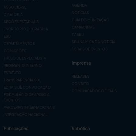
AGENDA
ASSOCIE-SE
NOTÍCIAS
DIRETORIA
GUIA DE IMUNIZAÇÃO
SEÇÕES ESTADUAIS
CAMPANHAS
ESCRITÓRIO DE BRASÍLIA
TV SBU
ESU
SBU NA MIRA DA NOTÍCIA
DEPARTAMENTOS
EDITAIS DE EVENTOS
COMISSÕES
TÍTULO DE ESPECIALISTA
Imprensa
REGIMENTO INTERNO
ESTATUTO
RELEASES
TRANSPARÊNCIA SBU
CONTATO
EDITAIS DE CONVOCAÇÃO
COMUNICADOS OFICIAIS
FORMULÁRIO DE APOIO A
EVENTOS
PARCERIAS INTERNACIONAIS
INTEGRAÇÃO NACIONAL
Publicações
Robótica