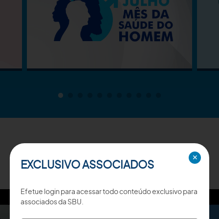
TV SBU
✕
EXCLUSIVO ASSOCIADOS
Efetue login para acessar todo conteúdo exclusivo para
associados da SBU.