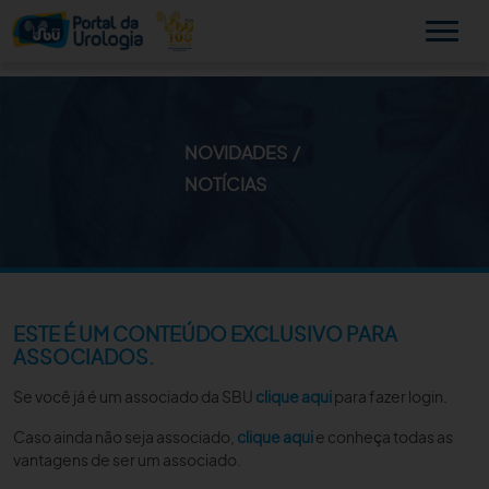
NOVIDADES
MINHA SBU
NOTÍCIAS
A SBU
SUA SAÚDE
NOVIDADES
ESTE É UM CONTEÚDO EXCLUSIVO PARA
ASSOCIADOS.
PUBLICAÇÕES
Se você já é um associado da SBU
clique aqui
para fazer login.
SBU NO CONSULTÓRIO
Caso ainda não seja associado,
clique aqui
e conheça todas as
vantagens de ser um associado.
EDUCAÇÃO CONTINUADA